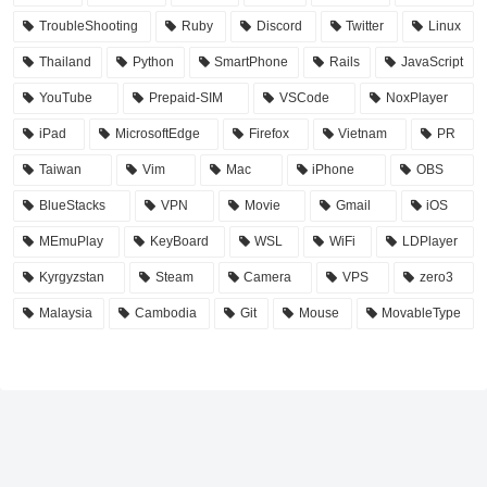
TroubleShooting
Ruby
Discord
Twitter
Linux
Thailand
Python
SmartPhone
Rails
JavaScript
YouTube
Prepaid-SIM
VSCode
NoxPlayer
iPad
MicrosoftEdge
Firefox
Vietnam
PR
Taiwan
Vim
Mac
iPhone
OBS
BlueStacks
VPN
Movie
Gmail
iOS
MEmuPlay
KeyBoard
WSL
WiFi
LDPlayer
Kyrgyzstan
Steam
Camera
VPS
zero3
Malaysia
Cambodia
Git
Mouse
MovableType