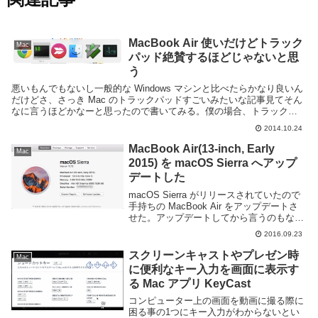
MacBook Air 使いだけどトラック
Mac
パッド絶賛するほどじゃないと思
う
悪いもんでもないし一般的な Windows マシンと比べたらかなり良いん
だけどさ、さっき Mac のトラックパッドすごいみたいな記事見てそん
なに言うほどかなーと思ったので書いてみる。僕の場合、トラックパ
ッドも使うけど同じ操作をするのにマウス...
2014.10.24
MacBook Air(13-inch, Early
Mac
2015) を macOS Sierra へアップ
デートした
macOS Sierra がリリースされていたので
手持ちの MacBook Air をアップデートさ
せた。アップデートしてから言うのもなん
だが、Siri は使わないしユニバーサルクリ
2016.09.23
ップボードは iPhone 持ってないから意味
ないしApp...
スクリーンキャストやプレゼン時
Mac
に便利なキー入力を画面に表示す
る Mac アプリ KeyCast
コンピューター上の画面を動画に撮る際に
困る事の1つにキー入力がわからないとい