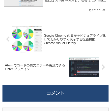
動には Alfred を利用し、切替は Command
+ Tab を使うキーボード派の人なので
Dock は邪魔以外の何者でもない。が、こ
2015.01.02
のドック、消せ...
Google Chrome の履歴をビジュアライズ化
してわかりやすく表示する拡張機能
Chrome Visual History
Atom でコードの構文エラーを確認できる
Linter プラグイン
コメント