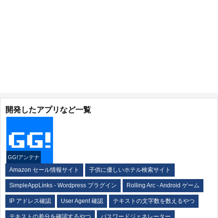
開発したアプリなど一覧
GG!アンテナ
Amazon セール情報サイト
子供に優しいホテル検索サイト
SimpleAppLinks - Wordpress プラグイン
Rolling Arc - Android ゲーム
IP アドレス確認
User Agent 確認
テキストの文字数を数えるやつ
テキストの差分を確認するやつ
パスワードジェネレーター