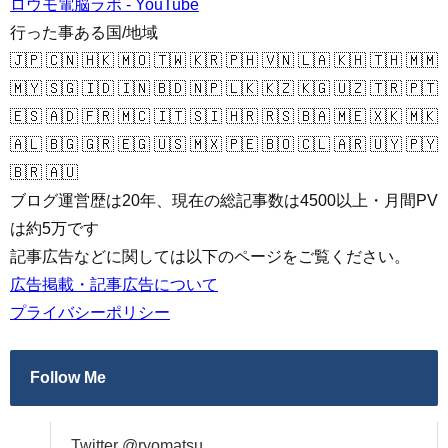
ロウモ電脳ラボ - YouTube
行った事ある国/地域
🇯🇵 🇨🇳 🇭🇰 🇲🇴 🇹🇼 🇰🇷 🇵🇭 🇻🇳 🇱🇦 🇰🇭 🇹🇭 🇲🇲
🇲🇾 🇸🇬 🇮🇩 🇮🇳 🇧🇩 🇳🇵 🇱🇰 🇰🇿 🇰🇬 🇺🇿 🇹🇷 🇵🇹
🇪🇸 🇦🇩 🇫🇷 🇲🇨 🇮🇹 🇸🇮 🇭🇷 🇷🇸 🇧🇦 🇲🇪 🇽🇰 🇲🇰
🇦🇱 🇧🇬 🇬🇷 🇪🇬 🇺🇸 🇲🇽 🇵🇪 🇧🇴 🇨🇱 🇦🇷 🇺🇾 🇵🇾
🇧🇷 🇦🇺
ブログ運営歴は20年、現在の総記事数は4500以上・月間PV
は約5万です
記事広告などに関しては以下のページをご覧ください。
広告掲載・記事広告について
プライバシーポリシー
Follow Me
Twitter @ryomatsu