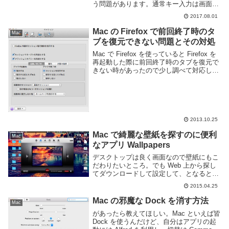
う問題があります。通常キー入力は画面に
表示されない為、どういう操作を行ってい
2017.08.01
るのかがわかりにくいです。Mac を利用し
ているのであれば KeyCast というアプ
Mac の Firefox で前回終了時のタ
Mac
リ...
ブを復元できない問題とその対処
Mac で Firefox を使っていると Firefox を
再起動した際に前回終了時のタブを復元で
きない時があったので少し調べて対応し
た。使用中のバージョンはOS X
10.8.5Firefox 24.0現象OS X 上で起動して
いるアプ...
2013.10.25
Mac で綺麗な壁紙を探すのに便利
Mac
なアプリ Wallpapers
デスクトップは良く画面なので壁紙にもこ
だわりたいところ。でも Web 上から探し
てダウンロードして設定して、となると面
倒くさいと思う時もある。Mac App Store
2015.04.25
にあった Wallpapers というアプリを使え
ば手間がかからず綺麗...
Mac の邪魔な Dock を消す方法
Mac
があったら教えてほしい。Mac といえば皆
Dock を使うんだけど、自分はアプリの起