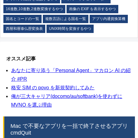
16進数,10進数,2進数変換するやつ
画像の EXIF を表示するやつ
国名とコードの一覧
複数言語による国名一覧
アプリ内通貨換算機
西暦和暦泰仏歴変換表
UNIX時間を変換するやつ
オススメ記事
あなたに寄り添う「Personal Agent」マカロン AI の紹
介 #PR
格安 SIM の povo を新規契約してみた
俺が三大キャリア(docomo/au/softbank)を使わずに
MVNO を選ぶ理由
Mac で不要なアプリを一括で終了させるアプリ
cmdQuit