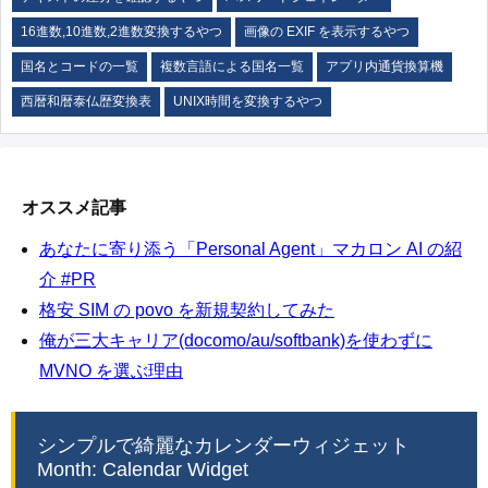
16進数,10進数,2進数変換するやつ
画像の EXIF を表示するやつ
国名とコードの一覧
複数言語による国名一覧
アプリ内通貨換算機
西暦和暦泰仏歴変換表
UNIX時間を変換するやつ
オススメ記事
あなたに寄り添う「Personal Agent」マカロン AI の紹
介 #PR
格安 SIM の povo を新規契約してみた
俺が三大キャリア(docomo/au/softbank)を使わずに
MVNO を選ぶ理由
シンプルで綺麗なカレンダーウィジェット
Month: Calendar Widget