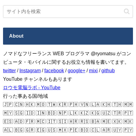
About
ノマドなフリーランス WEB プログラマ @ryomatsu がコン
ピュータ・モバイルに関するお役立ち情報を書いてます。
twitter
/
Instagram
/
facebook
/
google+
/
mixi
/
github
YouTube チャンネルもあります
ロウモ電脳ラボ - YouTube
行った事ある国/地域
🇯🇵 🇨🇳 🇭🇰 🇲🇴 🇹🇼 🇰🇷 🇵🇭 🇻🇳 🇱🇦 🇰🇭 🇹🇭 🇲🇲
🇲🇾 🇸🇬 🇮🇩 🇮🇳 🇧🇩 🇳🇵 🇱🇰 🇰🇿 🇰🇬 🇺🇿 🇹🇷 🇵🇹
🇪🇸 🇦🇩 🇫🇷 🇲🇨 🇮🇹 🇸🇮 🇭🇷 🇷🇸 🇧🇦 🇲🇪 🇽🇰 🇲🇰
🇦🇱 🇧🇬 🇬🇷 🇪🇬 🇺🇸 🇲🇽 🇵🇪 🇧🇴 🇨🇱 🇦🇷 🇺🇾 🇵🇾