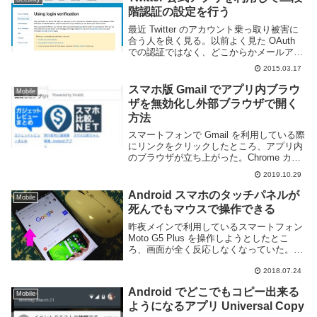
階認証の設定を行う
最近 Twitter のアカウント乗っ取り被害に
合う人を良く見る。以前よく見た OAuth
での認証ではなく、どこからかメールアド
レスとパスワードのリストが漏れているら
2015.03.17
しくそれを利用してログインする為アプリ
認証欄にアヤシイものが無くてもスパ...
スマホ版 Gmail でアプリ内ブラウ
Mobile
ザを無効化し外部ブラウザで開く
方法
スマートフォンで Gmail を利用している際
にリンクをクリックしたところ、アプリ内
のブラウザが立ち上がった。Chrome カス
タムタブを利用したこのアプリ内ブラウザ
2019.10.29
は Chrome のデータを利用しているためロ
グイン情報などをそのまま利用...
Android スマホのタッチパネルが
Mobile
死んでもマウスで操作できる
昨夜メインで利用しているスマートフォン
Moto G5 Plus を操作しようとしたとこ
ろ、画面が全く反応しなくなっていた。指
紋認証兼ホームボタンと電源、音量ボタン
などは動作するがタッチパネルが完全に無
2018.07.24
反応で操作が殆どできない状態だ。しか
Android でどこでもコピー出来る
し...
Mobile
ようになるアプリ Universal Copy