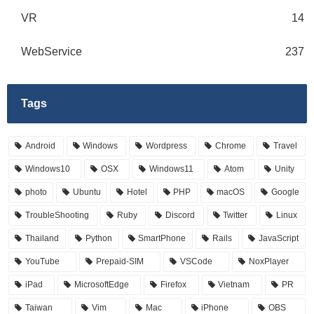
VR
14
WebService
237
Tags
Android
Windows
Wordpress
Chrome
Travel
Windows10
OSX
Windows11
Atom
Unity
photo
Ubuntu
Hotel
PHP
macOS
Google
TroubleShooting
Ruby
Discord
Twitter
Linux
Thailand
Python
SmartPhone
Rails
JavaScript
YouTube
Prepaid-SIM
VSCode
NoxPlayer
iPad
MicrosoftEdge
Firefox
Vietnam
PR
Taiwan
Vim
Mac
iPhone
OBS