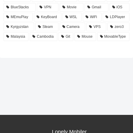
BlueStacks
VPN
Movie
Gmail
iOS
MEmuPlay
KeyBoard
WSL
WiFi
LDPlayer
Kyrgyzstan
Steam
Camera
VPS
zero3
Malaysia
Cambodia
Git
Mouse
MovableType
Lonely Mobiler