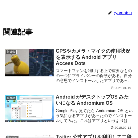
ryomatsu
関連記事
GPSやカメラ・マイクの使用状況
Mobile
を表示する Android アプリ
Access Dots
スマートフォンを利用する上で重要なもの
の一つにプライバシーの保護がある。自分
の意思でインストールしたアプリであって
も、意図しないタイミングで勝手に位置情
2021.04.19
報やカメラ・マイクなどを起動して自由に
データを取得していいというわけではな
Android がデスクトップOS みた
Mobile
い。Andro...
いになる Andromium OS
Google Play 見てたら Andromium OS とい
う気になるアプリがあったのでインストー
ルしてみた。これはアプリというよりは
Android にデスクトップ環境を構築する為
2015.09.14
のもののようだ。起動するとマルチウイン
ドウシステムが立...
Twitter 公式アプリを利用して二段
Security