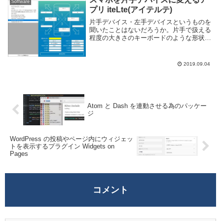
Software
プリ iteLte(アイテルテ)
片手デバイス・左手デバイスというものを
聞いたことはないだろうか。片手で扱える
程度の大きさのキーボードのような形状で
カスタマイズ性が高く、ゲームやフォトシ
ョップ等のショートカットキーを多用する
アプリケーションを頻繁に利用する人向け
2019.09.04
のデバイスだ...
Atom と Dash を連動させる為のパッケー
ジ
WordPress の投稿やページ内にウィジェッ
トを表示するプラグイン Widgets on
Pages
コメント