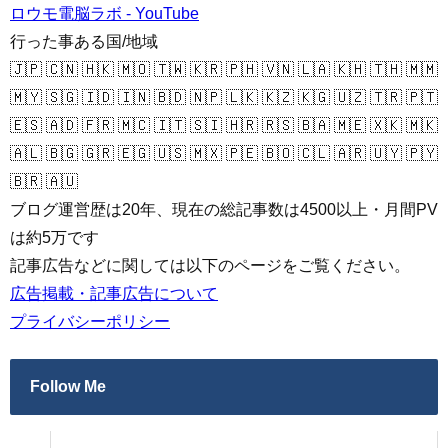
ロウモ電脳ラボ - YouTube
行った事ある国/地域
🇯🇵 🇨🇳 🇭🇰 🇲🇴 🇹🇼 🇰🇷 🇵🇭 🇻🇳 🇱🇦 🇰🇭 🇹🇭 🇲🇲
🇲🇾 🇸🇬 🇮🇩 🇮🇳 🇧🇩 🇳🇵 🇱🇰 🇰🇿 🇰🇬 🇺🇿 🇹🇷 🇵🇹
🇪🇸 🇦🇩 🇫🇷 🇲🇨 🇮🇹 🇸🇮 🇭🇷 🇷🇸 🇧🇦 🇲🇪 🇽🇰 🇲🇰
🇦🇱 🇧🇬 🇬🇷 🇪🇬 🇺🇸 🇲🇽 🇵🇪 🇧🇴 🇨🇱 🇦🇷 🇺🇾 🇵🇾
🇧🇷 🇦🇺
ブログ運営歴は20年、現在の総記事数は4500以上・月間PV
は約5万です
記事広告などに関しては以下のページをご覧ください。
広告掲載・記事広告について
プライバシーポリシー
Follow Me