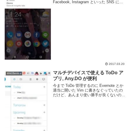
Facebook, Instagram といった SNS に
LINE や WeChat のようなメッセンジャ
ー、Gmail などのメールにソーシャルゲ
ー...
2017.03.20
マルチデバイスで使える ToDo ア
WebService
プリ, Any.DO が便利
今まで ToDo 管理するのに Evernote とか
適当に開いた Vim に書きなぐっていたの
だけど、あんまり使い勝手が良くないので
ちゃんとした ToDo アプリ無いかなと思っ
て見たら Any.DO が便利そうだったので使
ってみた。Chr...