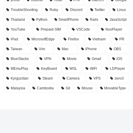
TroubleShooting
Ruby
Discord
Twitter
Linux
Thailand
Python
SmartPhone
Rails
JavaScript
YouTube
Prepaid-SIM
VSCode
NoxPlayer
iPad
MicrosoftEdge
Firefox
Vietnam
PR
Taiwan
Vim
Mac
iPhone
OBS
BlueStacks
VPN
Movie
Gmail
iOS
MEmuPlay
KeyBoard
WSL
WiFi
LDPlayer
Kyrgyzstan
Steam
Camera
VPS
zero3
Malaysia
Cambodia
Git
Mouse
MovableType