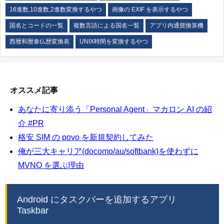
16進数,10進数,2進数変換するやつ
画像の EXIF を表示するやつ
国名とコードの一覧
複数言語による国名一覧
アプリ内通貨換算機
西暦和暦泰仏歴変換表
UNIX時間を変換するやつ
オススメ記事
あなたに寄り添う「Personal Agent」マカロン AI の紹
介 #PR
格安 SIM の povo を新規契約してみた
俺が三大キャリア(docomo/au/softbank)を使わずに
MVNO を選ぶ理由
Android にタスクバーを追加するアプリ
Taskbar