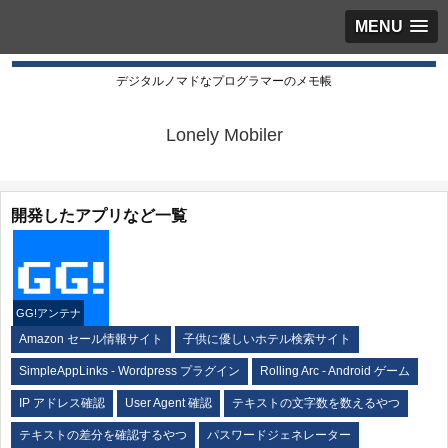
MENU
デジタルノマドなプログラマーのメモ帳
Lonely Mobiler
開発したアプリなど一覧
GG!アンテナ
Amazon セール情報サイト
子供に優しいホテル検索サイト
SimpleAppLinks - Wordpress プラグイン
Rolling Arc - Android ゲーム
IP アドレス確認
User Agent 確認
テキストの文字数を数えるやつ
テキストの差分を確認するやつ
パスワードジェネレーター