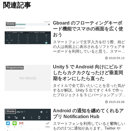
関連記事
Gboard のフローティングキーボ
Mobile
ード機能でスマホの画面を広く使
おう
スマートフォンで文字入力を行う際、殆ど
の人は画面上に表示されるソフトウェアキ
ーボードを利用していると思う。スマート
フォンでの文字入力に特化しており複数の
2019.05.13
アプリの中から好きなものを選べるなど便
利ではあるが、テキスト入力中は画面を占
Unity 5 で Android 向けにビルド
Programming
有するために...
したらカクカクなったけど垂直同
期をオンにしたら直った
タイトルで全て言いたいことを言った気が
するが解説。Unity 5 出てすぐ 4.6 で作っ
たプロジェクトを 5 にバージョンアップさ
せたわけだけど、Android 向けにビルドし
2015.03.08
たら何故かものすごく動作がカクカクして
いた。あれこれイジった結...
Android の通知を纏めてくれるア
Mobile
プリ Notification Hub
スマートフォンを利用していると鬱陶しい
ものの1つに通知があります。Twitter や