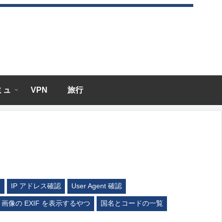
エミュ
VPN
旅行
ム
IP アドレス確認
User Agent 確認
画像の EXIF を表示するやつ
国名とコードの一覧