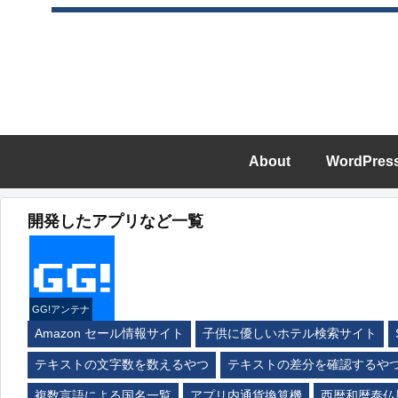
About
WordPres
開発したアプリなど一覧
GG!アンテナ
Amazon セール情報サイト
子供に優しいホテル検索サイト
テキストの文字数を数えるやつ
テキストの差分を確認するや
複数言語による国名一覧
アプリ内通貨換算機
西暦和暦泰仏