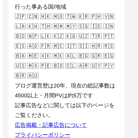
行った事ある国/地域
🇯🇵 🇨🇳 🇭🇰 🇲🇴 🇹🇼 🇰🇷 🇵🇭 🇻🇳
🇱🇦 🇰🇭 🇹🇭 🇲🇲 🇲🇾 🇸🇬 🇮🇩 🇮🇳
🇧🇩 🇳🇵 🇱🇰 🇰🇿 🇰🇬 🇺🇿 🇹🇷 🇵🇹
🇪🇸 🇦🇩 🇫🇷 🇲🇨 🇮🇹 🇸🇮 🇭🇷 🇷🇸
🇧🇦 🇲🇪 🇽🇰 🇲🇰 🇦🇱 🇧🇬 🇬🇷 🇪🇬
🇺🇸 🇲🇽 🇵🇪 🇧🇴 🇨🇱 🇦🇷 🇺🇾 🇵🇾
🇧🇷 🇦🇺
ブログ運営歴は20年、現在の総記事数は
4500以上・月間PVは約5万です
記事広告などに関しては以下のページを
ご覧ください。
広告掲載・記事広告について
プライバシーポリシー