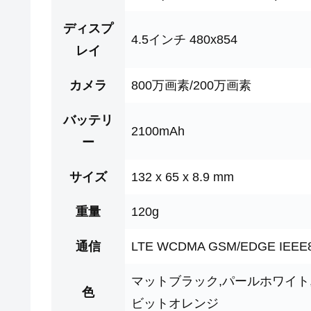
ディスプ
4.5インチ 480x854
レイ
カメラ
800万画素/200万画素
バッテリ
2100mAh
ー
サイズ
132 x 65 x 8.9 mm
重量
120g
通信
LTE WCDMA GSM/EDGE IEEE802
マットブラック,パールホワイト
色
ビットオレンジ