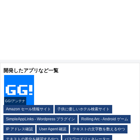
開発したアプリなど一覧
GG!アンテナ
Amazon セール情報サイト
子供に優しいホテル検索サイト
SimpleAppLinks - Wordpress プラグイン
Rolling Arc - Android ゲーム
IP アドレス確認
User Agent 確認
テキストの文字数を数えるやつ
テキストの差分を確認するやつ
パスワードジェネレーター