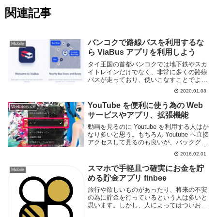
関連記事
バンコクで路線バスを利用するな
Mobile
ら ViaBus アプリを利用しよう
タイ王国の首都バンコクでは地下鉄やスカ
イトレインだけでなく、非常に多くの路線
バスが走っており、使いこなすことでより
効率よく、より安価に市内を動き回ること
2020.01.08
ができる。しかし、路線バスは数が非常に
多い上に案内がタイ語ばかりで英語等の情
YouTube を便利に使う為の Web
WebService
報が少なく、...
サービスやアプリ、拡張機能
動画を見るのに Youtube を利用する人はか
なり多いと思う。もちろん Youtube へ直接
アクセスして見るのも良いが、バックグラ
ウンドで再生したい、一つの曲を繰り返し
2016.02.01
再生し続けたい、など動画を見る目的によ
ってはアプリや Web サービ...
スマホで手軽且つ確実にお金を貯
Mobile
める貯金アプリ finbee
旅行や欲しいものがあったり、将来の不安
の為に貯金を行っているという人は多いと
思います。しかし、人によってはついお金
を浪費してしまう、節約したくてもどうす