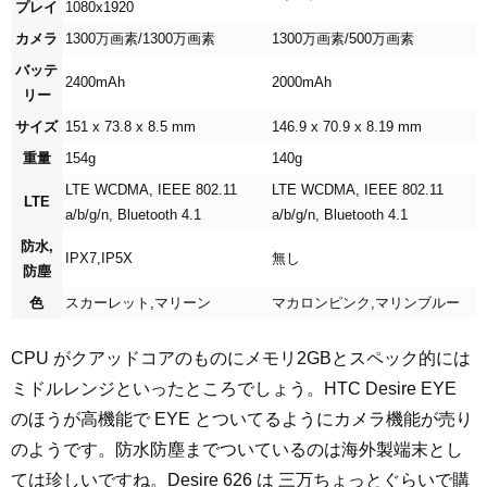
プレイ
1080x1920
カメラ
1300万画素/1300万画素
1300万画素/500万画素
バッテ
2400mAh
2000mAh
リー
サイズ
151 x 73.8 x 8.5 mm
146.9 x 70.9 x 8.19 mm
重量
154g
140g
LTE WCDMA, IEEE 802.11
LTE WCDMA, IEEE 802.11
LTE
a/b/g/n, Bluetooth 4.1
a/b/g/n, Bluetooth 4.1
防水,
IPX7,IP5X
無し
防塵
色
スカーレット,マリーン
マカロンピンク,マリンブルー
CPU がクアッドコアのものにメモリ2GBとスペック的には
ミドルレンジといったところでしょう。HTC Desire EYE
のほうが高機能で EYE とついてるようにカメラ機能が売り
のようです。防水防塵までついているのは海外製端末とし
ては珍しいですね。Desire 626 は 三万ちょっとぐらいで購