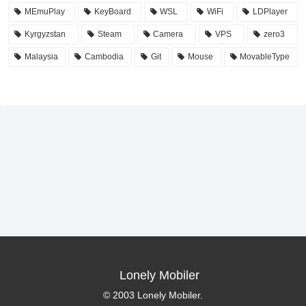
MEmuPlay
KeyBoard
WSL
WiFi
LDPlayer
Kyrgyzstan
Steam
Camera
VPS
zero3
Malaysia
Cambodia
Git
Mouse
MovableType
Lonely Mobiler
© 2003 Lonely Mobiler.