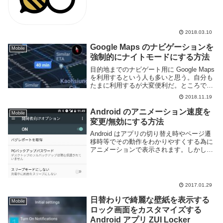
れば良いかわからないなど、貯金する事が
難しいという人もいるのではないでしょう
か。貯金はし...
2018.03.10
Google Maps のナビゲーションを
Mobile
強制的にナイトモードにする方法
目的地までのナビゲート用に Google Maps
を利用するという人も多いと思う。自分も
たまに利用するが大変便利だ。ところで
Google Maps のナビゲーションは時間に合
2018.11.19
わせて自動的に色を変化させる機能があ
り、夜間に行うと背景が黒っ...
Android のアニメーション速度を
Mobile
変更/無効にする方法
Android はアプリの切り替え時やページ遷
移時等でその動作をわかりやすくする為に
アニメーションで表示されます。しかしこ
のアニメーション、標準状態では妙に遅く
感じます。それに人によっては無駄なアニ
メーションなどいらないと言うかもしれま
せん...
2017.01.29
日替わりで綺麗な壁紙を表示する
Mobile
ロック画面をカスタマイズする
Android アプリ ZUI Locker