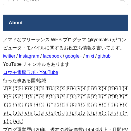
About
ノマドなフリーランス WEB プログラマ @ryomatsu がコン
ピュータ・モバイルに関するお役立ち情報を書いてます。
twitter
/
Instagram
/
facebook
/
google+
/
mixi
/
github
YouTube チャンネルもあります
ロウモ電脳ラボ - YouTube
行った事ある国/地域
🇯🇵 🇨🇳 🇭🇰 🇲🇴 🇹🇼 🇰🇷 🇵🇭 🇻🇳 🇱🇦 🇰🇭 🇹🇭 🇲🇲
🇲🇾 🇸🇬 🇮🇩 🇮🇳 🇧🇩 🇳🇵 🇱🇰 🇰🇿 🇰🇬 🇺🇿 🇹🇷 🇵🇹
🇪🇸 🇦🇩 🇫🇷 🇲🇨 🇮🇹 🇸🇮 🇭🇷 🇷🇸 🇧🇦 🇲🇪 🇽🇰 🇲🇰
🇦🇱 🇧🇬 🇬🇷 🇪🇬 🇺🇸 🇲🇽 🇵🇪 🇧🇴 🇨🇱 🇦🇷 🇺🇾 🇵🇾
🇧🇷 🇦🇺
ブログ運営歴は20年、現在の総記事数は4500以上・月間PV