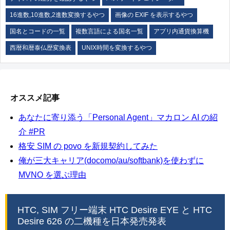
16進数,10進数,2進数変換するやつ
画像の EXIF を表示するやつ
国名とコードの一覧
複数言語による国名一覧
アプリ内通貨換算機
西暦和暦泰仏歴変換表
UNIX時間を変換するやつ
オススメ記事
あなたに寄り添う「Personal Agent」マカロン AI の紹
介 #PR
格安 SIM の povo を新規契約してみた
俺が三大キャリア(docomo/au/softbank)を使わずに
MVNO を選ぶ理由
HTC, SIM フリー端末 HTC Desire EYE と HTC
Desire 626 の二機種を日本発売発表