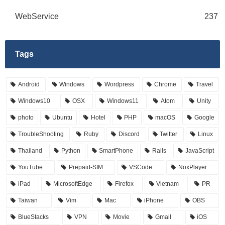
WebService
237
Tags
Android
Windows
Wordpress
Chrome
Travel
Windows10
OSX
Windows11
Atom
Unity
photo
Ubuntu
Hotel
PHP
macOS
Google
TroubleShooting
Ruby
Discord
Twitter
Linux
Thailand
Python
SmartPhone
Rails
JavaScript
YouTube
Prepaid-SIM
VSCode
NoxPlayer
iPad
MicrosoftEdge
Firefox
Vietnam
PR
Taiwan
Vim
Mac
iPhone
OBS
BlueStacks
VPN
Movie
Gmail
iOS