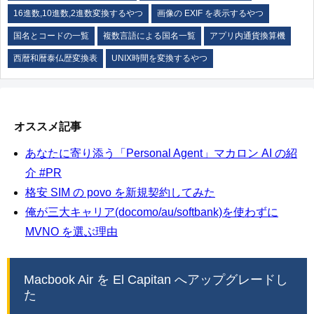
16進数,10進数,2進数変換するやつ
画像の EXIF を表示するやつ
国名とコードの一覧
複数言語による国名一覧
アプリ内通貨換算機
西暦和暦泰仏歴変換表
UNIX時間を変換するやつ
オススメ記事
あなたに寄り添う「Personal Agent」マカロン AI の紹
介 #PR
格安 SIM の povo を新規契約してみた
俺が三大キャリア(docomo/au/softbank)を使わずに
MVNO を選ぶ理由
Macbook Air を El Capitan へアップグレードし
た