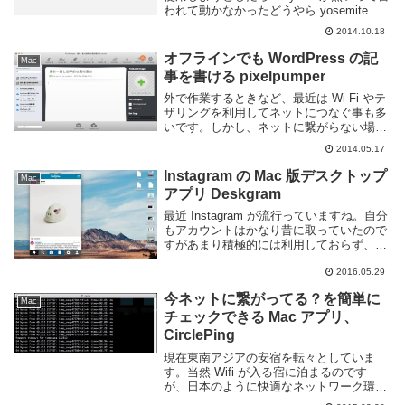
われて動かなかったどうやら yosemite で
は ruby 1.8 が無くなったようだ。ruby 2.0
2014.10.18
が代わりに入っている。以下...
オフラインでも WordPress の記
Mac
事を書ける pixelpumper
外で作業するときなど、最近は Wi-Fi やテ
ザリングを利用してネットにつなぐ事も多
いです。しかし、ネットに繋がらない場所
に行く時や集中する時にわざとネットを切
2014.05.17
断する事もあります。そんな状態でもスタ
ンドアロンで動くアプリがあれば楽にブロ
Instagram の Mac 版デスクトップ
Mac
グを...
アプリ Deskgram
最近 Instagram が流行っていますね。自分
もアカウントはかなり昔に取っていたので
すがあまり積極的には利用しておらず、気
が向いた時に写真をアップする程度です。
Instagram を利用するのは主にスマートフ
2016.05.29
ォンで、という方が多いと思い...
今ネットに繋がってる？を簡単に
Mac
チェックできる Mac アプリ、
CirclePing
現在東南アジアの安宿を転々としていま
す。当然 Wifi が入る宿に泊まるのです
が、日本のように快適なネットワーク環境
にあたる事は無く、しょっちゅう回線が切