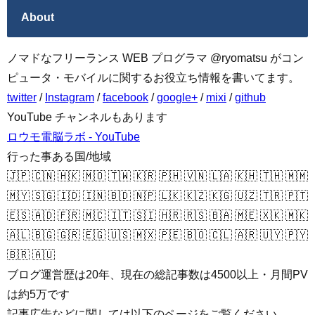
About
ノマドなフリーランス WEB プログラマ @ryomatsu がコン
ピュータ・モバイルに関するお役立ち情報を書いてます。
twitter
/
Instagram
/
facebook
/
google+
/
mixi
/
github
YouTube チャンネルもあります
ロウモ電脳ラボ - YouTube
行った事ある国/地域
🇯🇵 🇨🇳 🇭🇰 🇲🇴 🇹🇼 🇰🇷 🇵🇭 🇻🇳 🇱🇦 🇰🇭 🇹🇭 🇲🇲
🇲🇾 🇸🇬 🇮🇩 🇮🇳 🇧🇩 🇳🇵 🇱🇰 🇰🇿 🇰🇬 🇺🇿 🇹🇷 🇵🇹
🇪🇸 🇦🇩 🇫🇷 🇲🇨 🇮🇹 🇸🇮 🇭🇷 🇷🇸 🇧🇦 🇲🇪 🇽🇰 🇲🇰
🇦🇱 🇧🇬 🇬🇷 🇪🇬 🇺🇸 🇲🇽 🇵🇪 🇧🇴 🇨🇱 🇦🇷 🇺🇾 🇵🇾
🇧🇷 🇦🇺
ブログ運営歴は20年、現在の総記事数は4500以上・月間PV
は約5万です
記事広告などに関しては以下のページをご覧ください。