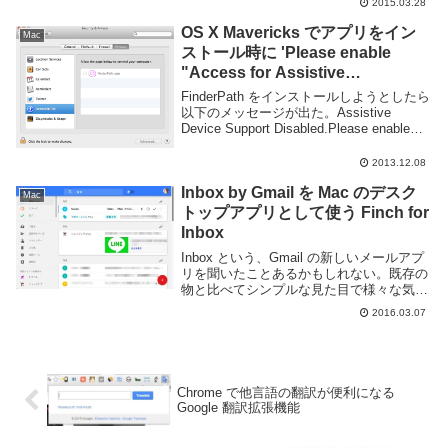
2015.03.28
れたり遅くなったりします。回線が切れて
るのか単に遅いだけなのかでも確認しよう
OS X Mavericks でアプリをイン
Mac
と常に自分...
ストール時に 'Please enable
"Access for Assistive
Devices"...' と言われた時の対処方
FinderPath をインストールしようとしたら
法
以下のメッセージが出た。Assistive
Device Support Disabled.Please enable
"Access for Assistive Devices" in t...
2013.12.08
Inbox by Gmail を Mac のデスク
Mac
トップアプリとして使う Finch for
Inbox
Inbox という、Gmail の新しいメールアプ
リを聞いたことあるかもしれない。既存の
物と比べてシンプルな見た目で様々な気の
利いた機能があり便利だし、動作速度も早
2016.03.07
い。Inbox 自体は PC からは Web ブラウ
ザでアクセスする事を前提...
Chrome で他言語の翻訳が便利になる
Google 翻訳拡張機能