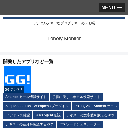
MENU
デジタルノマドなプログラマーのメモ帳
Lonely Mobiler
開発したアプリなど一覧
GG!アンテナ
Amazon セール情報サイト
子供に優しいホテル検索サイト
SimpleAppLinks - Wordpress プラグイン
Rolling Arc - Android ゲーム
IP アドレス確認
User Agent 確認
テキストの文字数を数えるやつ
テキストの差分を確認するやつ
パスワードジェネレーター