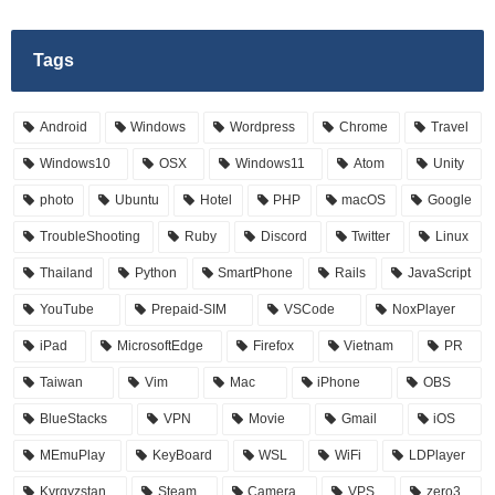
Tags
Android
Windows
Wordpress
Chrome
Travel
Windows10
OSX
Windows11
Atom
Unity
photo
Ubuntu
Hotel
PHP
macOS
Google
TroubleShooting
Ruby
Discord
Twitter
Linux
Thailand
Python
SmartPhone
Rails
JavaScript
YouTube
Prepaid-SIM
VSCode
NoxPlayer
iPad
MicrosoftEdge
Firefox
Vietnam
PR
Taiwan
Vim
Mac
iPhone
OBS
BlueStacks
VPN
Movie
Gmail
iOS
MEmuPlay
KeyBoard
WSL
WiFi
LDPlayer
Kyrgyzstan
Steam
Camera
VPS
zero3