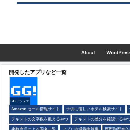
About
WordPres
開発したアプリなど一覧
GG!アンテナ
Amazon セール情報サイト
子供に優しいホテル検索サイト
テキストの文字数を数えるやつ
テキストの差分を確認するや
複数言語による国名一覧
アプリ内通貨換算機
西暦和暦泰仏