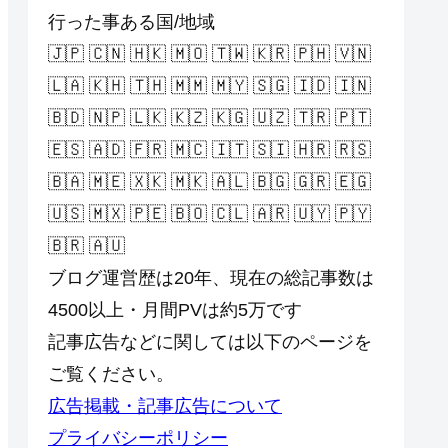
行った事ある国/地域
🇯🇵 🇨🇳 🇭🇰 🇲🇴 🇹🇼 🇰🇷 🇵🇭 🇻🇳
🇱🇦 🇰🇭 🇹🇭 🇲🇲 🇲🇾 🇸🇬 🇮🇩 🇮🇳
🇧🇩 🇳🇵 🇱🇰 🇰🇿 🇰🇬 🇺🇿 🇹🇷 🇵🇹
🇪🇸 🇦🇩 🇫🇷 🇲🇨 🇮🇹 🇸🇮 🇭🇷 🇷🇸
🇧🇦 🇲🇪 🇽🇰 🇲🇰 🇦🇱 🇧🇬 🇬🇷 🇪🇬
🇺🇸 🇲🇽 🇵🇪 🇧🇴 🇨🇱 🇦🇷 🇺🇾 🇵🇾
🇧🇷 🇦🇺
ブログ運営歴は20年、現在の総記事数は
4500以上・月間PVは約5万です
記事広告などに関しては以下のページを
ご覧ください。
広告掲載・記事広告について
プライバシーポリシー