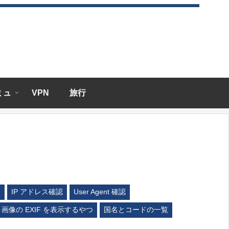
エミュ
VPN
旅行
ム
IP アドレス確認
User Agent 確認
画像の EXIF を表示するやつ
国名とコードの一覧