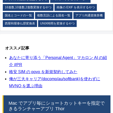
16進数,10進数,2進数変換するやつ
画像の EXIF を表示するやつ
国名とコードの一覧
複数言語による国名一覧
アプリ内通貨換算機
西暦和暦泰仏歴変換表
UNIX時間を変換するやつ
オススメ記事
あなたに寄り添う「Personal Agent」マカロン AI の紹
介 #PR
格安 SIM の povo を新規契約してみた
俺が三大キャリア(docomo/au/softbank)を使わずに
MVNO を選ぶ理由
Mac でアプリ毎にショートカットキーを指定で
きるランチャーアプリ Thor