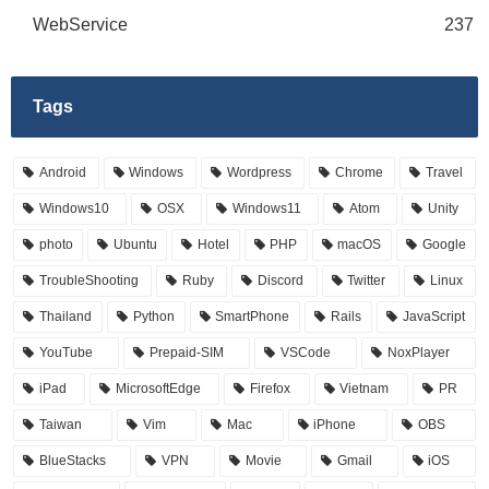
WebService
237
Tags
Android
Windows
Wordpress
Chrome
Travel
Windows10
OSX
Windows11
Atom
Unity
photo
Ubuntu
Hotel
PHP
macOS
Google
TroubleShooting
Ruby
Discord
Twitter
Linux
Thailand
Python
SmartPhone
Rails
JavaScript
YouTube
Prepaid-SIM
VSCode
NoxPlayer
iPad
MicrosoftEdge
Firefox
Vietnam
PR
Taiwan
Vim
Mac
iPhone
OBS
BlueStacks
VPN
Movie
Gmail
iOS