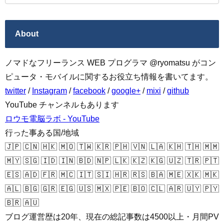
About
ノマドなフリーランス WEB プログラマ @ryomatsu がコン
ピュータ・モバイルに関するお役立ち情報を書いてます。
twitter
/
Instagram
/
facebook
/
google+
/
mixi
/
github
YouTube チャンネルもあります
ロウモ電脳ラボ - YouTube
行った事ある国/地域
🇯🇵 🇨🇳 🇭🇰 🇲🇴 🇹🇼 🇰🇷 🇵🇭 🇻🇳 🇱🇦 🇰🇭 🇹🇭 🇲🇲
🇲🇾 🇸🇬 🇮🇩 🇮🇳 🇧🇩 🇳🇵 🇱🇰 🇰🇿 🇰🇬 🇺🇿 🇹🇷 🇵🇹
🇪🇸 🇦🇩 🇫🇷 🇲🇨 🇮🇹 🇸🇮 🇭🇷 🇷🇸 🇧🇦 🇲🇪 🇽🇰 🇲🇰
🇦🇱 🇧🇬 🇬🇷 🇪🇬 🇺🇸 🇲🇽 🇵🇪 🇧🇴 🇨🇱 🇦🇷 🇺🇾 🇵🇾
🇧🇷 🇦🇺
ブログ運営歴は20年、現在の総記事数は4500以上・月間PV