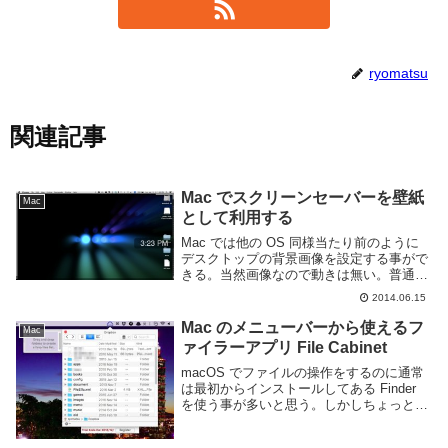
ryomatsu
関連記事
Mac でスクリーンセーバーを壁紙
Mac
として利用する
Mac では他の OS 同様当たり前のように
デスクトップの背景画像を設定する事がで
きる。当然画像なので動きは無い。普通の
画像に飽きたならスクリーンセーバーを壁
2014.06.15
紙に設定してみよう。Android の Live
Wallpaper のように動く...
Mac のメニューバーから使えるフ
Mac
ァイラーアプリ File Cabinet
macOS でファイルの操作をするのに通常
は最初からインストールしてある Finder
を使う事が多いと思う。しかしちょっとし
た作業を行うだけであればもっと良いもの
がある。File Cabinet というアプリを利用