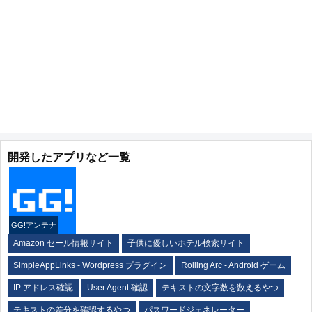
開発したアプリなど一覧
GG!アンテナ
Amazon セール情報サイト
子供に優しいホテル検索サイト
SimpleAppLinks - Wordpress プラグイン
Rolling Arc - Android ゲーム
IP アドレス確認
User Agent 確認
テキストの文字数を数えるやつ
テキストの差分を確認するやつ
パスワードジェネレーター