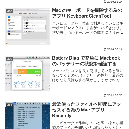
すると macOS のメ...
2016.11.24
Mac のキーボードを掃除する為の
Mac
アプリ KeyboardCleanTool
コンピュータを日常的に利用しているとキ
ーボードやマウスに手垢がついてきたり、
埃や抜け毛がキーボードの隙間に入り込ん
だりして汚くなってしまいますね。しかし
キーボードを掃除をしようとしても、一旦
電源を切るかキーボードを取り外して誤操
2016.05.16
作が起こらな...
Battery Diag で簡単に Macbook
Mac
のバッテリーの状態を確認する
ノートパソコンを長く使用していると気に
なってくるのがバッテリーの性能。最近の
はかなり長持ちする気がしますがそれでも
だんだん悪くなっていきますからね。とく
に Macbook ではバッテリーの変更が難し
いので尚更です。バッテリーの寿命を延ば
2014.05.27
す事...
最近使ったファイルへ即座にアク
Mac
セスする為の Mac アプリ
Recently
コンピュータで作業している際に様々な種
類のファイルを開いたり編集したりという