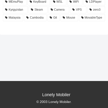
MEmuPlay
KeyBoard
WSL
WiFi
LDPlayer
Kyrgyzstan
Steam
Camera
VPS
zero3
Malaysia
Cambodia
Git
Mouse
MovableType
Lonely Mobiler
© 2003 Lonely Mobiler.