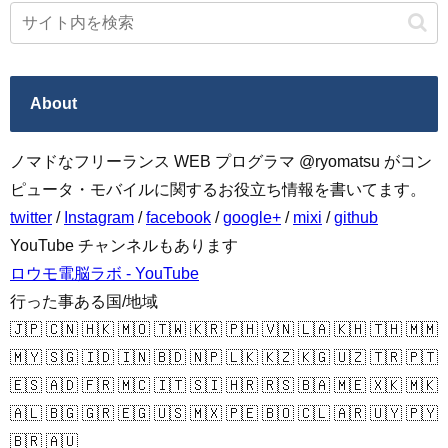
About
ノマドなフリーランス WEB プログラマ @ryomatsu がコン
ピュータ・モバイルに関するお役立ち情報を書いてます。
twitter
/
Instagram
/
facebook
/
google+
/
mixi
/
github
YouTube チャンネルもあります
ロウモ電脳ラボ - YouTube
行った事ある国/地域
🇯🇵 🇨🇳 🇭🇰 🇲🇴 🇹🇼 🇰🇷 🇵🇭 🇻🇳 🇱🇦 🇰🇭 🇹🇭 🇲🇲
🇲🇾 🇸🇬 🇮🇩 🇮🇳 🇧🇩 🇳🇵 🇱🇰 🇰🇿 🇰🇬 🇺🇿 🇹🇷 🇵🇹
🇪🇸 🇦🇩 🇫🇷 🇲🇨 🇮🇹 🇸🇮 🇭🇷 🇷🇸 🇧🇦 🇲🇪 🇽🇰 🇲🇰
🇦🇱 🇧🇬 🇬🇷 🇪🇬 🇺🇸 🇲🇽 🇵🇪 🇧🇴 🇨🇱 🇦🇷 🇺🇾 🇵🇾
🇧🇷 🇦🇺