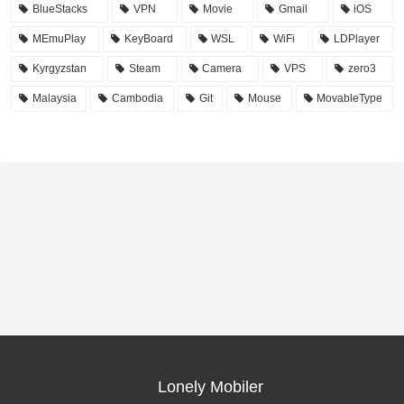
BlueStacks
VPN
Movie
Gmail
iOS
MEmuPlay
KeyBoard
WSL
WiFi
LDPlayer
Kyrgyzstan
Steam
Camera
VPS
zero3
Malaysia
Cambodia
Git
Mouse
MovableType
Lonely Mobiler