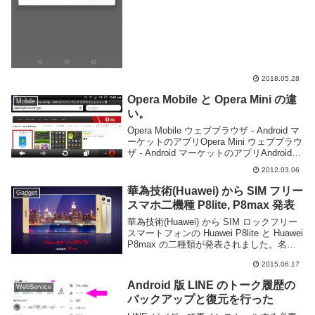
2018.05.28
Opera Mobile と Opera Mini の違
Mobile
い。
Opera Mobile ウェブブラウザ - Android マ
ーケットのアプリOpera Mini ウェブブラウ
ザ - Android マーケットのアプリAndroid
端末向けの Opera は二種類用意されてい
2012.03.06
てどっちを選ぶべきかとい...
華為技術(Huawei) から SIM フリー
Gadget
スマホ二機種 P8lite, P8max 発表
華為技術(Huawei) から SIM ロックフリー
スマートフォンの Huawei P8lite と Huawei
P8max の二種類が発表されました。名前
の通り、P8lite は性能を抑えたミドルレン
2015.06.17
ジモデル、P8max はハイスペック...
Android 版 LINE のトーク履歴の
WebService
バックアップと復元を行った