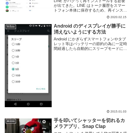
LINE がバグって再インストールする必要
が出てきた。LINE はトーク履歴をスマー
トフォン本体に保存するため、再インスト
ールしてしまうと全て消えてしまう。それ
2020.02.15
を防ぐために、LINE にはトーク履歴をバ
ックアップする機能が用意されている。
Android のディスプレイが勝手に
Mobile
早...
消えないようにする方法
Android にかぎらずスマートフォンやタブ
レット等はバッテリーの節約の為に一定時
間経過したら自動的にスリープモードに入
り、ディスプレイが勝手にオフになる機能
が備わっています。便利な機能ですが逆に
ずっとつけっぱなしにしたい時には不便で
す。...
2015.01.03
手を叩いてシャッターを切れるカ
Mobile
メラアプリ、Snap Clap