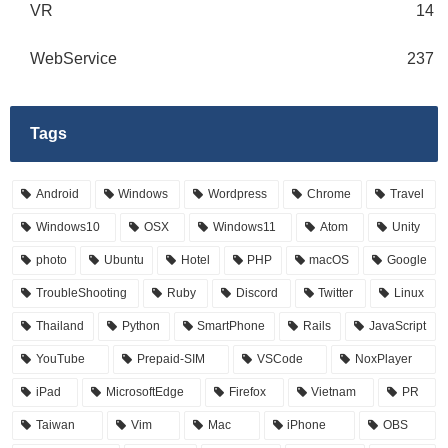
VR
14
WebService
237
Tags
Android
Windows
Wordpress
Chrome
Travel
Windows10
OSX
Windows11
Atom
Unity
photo
Ubuntu
Hotel
PHP
macOS
Google
TroubleShooting
Ruby
Discord
Twitter
Linux
Thailand
Python
SmartPhone
Rails
JavaScript
YouTube
Prepaid-SIM
VSCode
NoxPlayer
iPad
MicrosoftEdge
Firefox
Vietnam
PR
Taiwan
Vim
Mac
iPhone
OBS