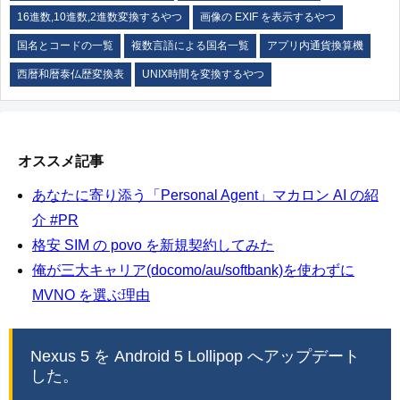
16進数,10進数,2進数変換するやつ
画像の EXIF を表示するやつ
国名とコードの一覧
複数言語による国名一覧
アプリ内通貨換算機
西暦和暦泰仏歴変換表
UNIX時間を変換するやつ
オススメ記事
あなたに寄り添う「Personal Agent」マカロン AI の紹
介 #PR
格安 SIM の povo を新規契約してみた
俺が三大キャリア(docomo/au/softbank)を使わずに
MVNO を選ぶ理由
Nexus 5 を Android 5 Lollipop へアップデート
した。