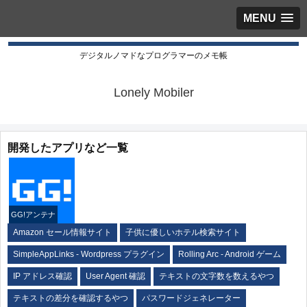
MENU
デジタルノマドなプログラマーのメモ帳
Lonely Mobiler
開発したアプリなど一覧
GG!アンテナ
Amazon セール情報サイト
子供に優しいホテル検索サイト
SimpleAppLinks - Wordpress プラグイン
Rolling Arc - Android ゲーム
IP アドレス確認
User Agent 確認
テキストの文字数を数えるやつ
テキストの差分を確認するやつ
パスワードジェネレーター