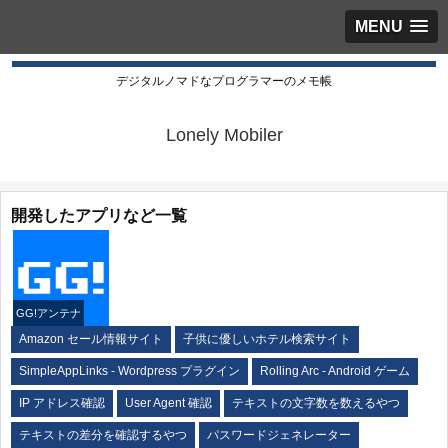
MENU
デジタルノマドなプログラマーのメモ帳
Lonely Mobiler
開発したアプリなど一覧
GG!アンテナ
Amazon セール情報サイト
子供に優しいホテル検索サイト
SimpleAppLinks - Wordpress プラグイン
Rolling Arc - Android ゲーム
IP アドレス確認
User Agent 確認
テキストの文字数を数えるやつ
テキストの差分を確認するやつ
パスワードジェネレーター