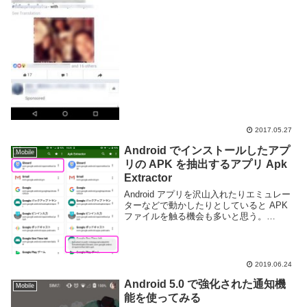
たりアプリを利用するだけでもストレスが
貯まるような地域がある。そういった地域
でも F...
2017.05.27
Android でインストールしたアプ
Mobile
リの APK を抽出するアプリ Apk
Extractor
Android アプリを沢山入れたりエミュレー
ターなどで動かしたりとしていると APK
ファイルを触る機会も多いと思う。
Android アプリのインストールに利用され
る apk ファイルは普段ユーザーからはその
存在を意識せずとも利用できるよ...
2019.06.24
Android 5.0 で強化された通知機
Mobile
能を使ってみる