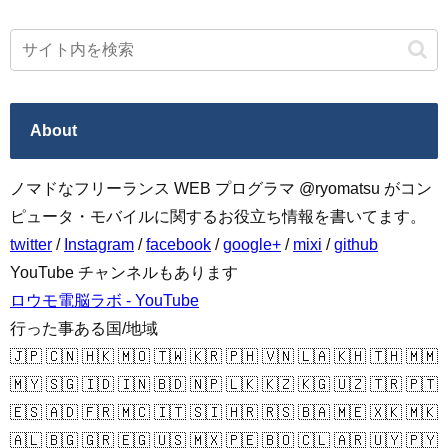
About
ノマドなフリーランス WEB プログラマ @ryomatsu がコン
ピュータ・モバイルに関するお役立ち情報を書いてます。
twitter
/
Instagram
/
facebook
/
google+
/
mixi
/
github
YouTube チャンネルもあります
ロウモ電脳ラボ - YouTube
行った事ある国/地域
🇯🇵 🇨🇳 🇭🇰 🇲🇴 🇹🇼 🇰🇷 🇵🇭 🇻🇳 🇱🇦 🇰🇭 🇹🇭 🇲🇲
🇲🇾 🇸🇬 🇮🇩 🇮🇳 🇧🇩 🇳🇵 🇱🇰 🇰🇿 🇰🇬 🇺🇿 🇹🇷 🇵🇹
🇪🇸 🇦🇩 🇫🇷 🇲🇨 🇮🇹 🇸🇮 🇭🇷 🇷🇸 🇧🇦 🇲🇪 🇽🇰 🇲🇰
🇦🇱 🇧🇬 🇬🇷 🇪🇬 🇺🇸 🇲🇽 🇵🇪 🇧🇴 🇨🇱 🇦🇷 🇺🇾 🇵🇾