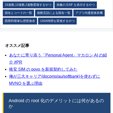
16進数,10進数,2進数変換するやつ
画像の EXIF を表示するやつ
国名とコードの一覧
複数言語による国名一覧
アプリ内通貨換算機
西暦和暦泰仏歴変換表
UNIX時間を変換するやつ
オススメ記事
あなたに寄り添う「Personal Agent」マカロン AI の紹
介 #PR
格安 SIM の povo を新規契約してみた
俺が三大キャリア(docomo/au/softbank)を使わずに
MVNO を選ぶ理由
Android の root 化のデメリットには何があるの
か