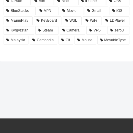
Taiwan
Vim
Mac
iPhone
OBS
BlueStacks
VPN
Movie
Gmail
iOS
MEmuPlay
KeyBoard
WSL
WiFi
LDPlayer
Kyrgyzstan
Steam
Camera
VPS
zero3
Malaysia
Cambodia
Git
Mouse
MovableType