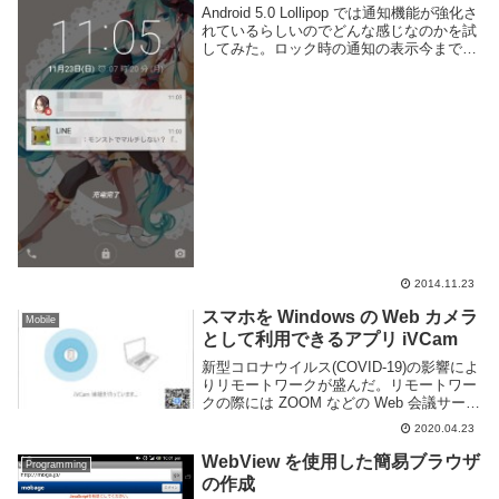
Android 5.0 Lollipop では通知機能が強化さ
れているらしいのでどんな感じなのかを試
してみた。ロック時の通知の表示今までロ
ック画面でも通知を見ようとした場合 Line
などのようにアプリ側が対応しているか
Floatify ...
2014.11.23
スマホを Windows の Web カメラ
Mobile
として利用できるアプリ iVCam
新型コロナウイルス(COVID-19)の影響によ
りリモートワークが盛んだ。リモートワー
クの際には ZOOM などの Web 会議サービ
スを利用してビデオ通話を行う事もある
2020.04.23
が、これから始めようとしている人の中に
は Web カメラを所有していな...
WebView を使用した簡易ブラウザ
Programming
の作成