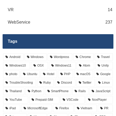
VR
14
WebService
237
Tags
Android
Windows
Wordpress
Chrome
Travel
Windows10
OSX
Windows11
Atom
Unity
photo
Ubuntu
Hotel
PHP
macOS
Google
TroubleShooting
Ruby
Discord
Twitter
Linux
Thailand
Python
SmartPhone
Rails
JavaScript
YouTube
Prepaid-SIM
VSCode
NoxPlayer
iPad
MicrosoftEdge
Firefox
Vietnam
PR