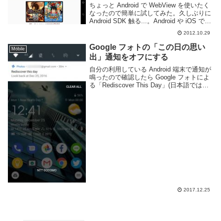
ちょっと Android で WebView を使いたく
なったので簡単に試してみた。久しぶりに
Android SDK 触る...。Android や iOS では
WebView/UiWebView を使うと簡単に Web
2012.10.29
ページを使用した...
Google フォトの「この日の思い
Mobile
出」通知をオフにする
自分の利用している Android 端末で通知が
鳴ったので確認したら Google フォトによ
る「Rediscover This Day」(日本語では
「この日の思い出」)などという大変どう
でも良い通知であった。過去数年前かの今
日に何を撮った...
2017.12.25