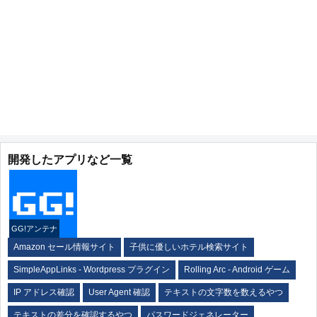
開発したアプリなど一覧
GG!アンテナ
Amazon セール情報サイト
子供に優しいホテル検索サイト
SimpleAppLinks - Wordpress プラグイン
Rolling Arc - Android ゲーム
IP アドレス確認
User Agent 確認
テキストの文字数を数えるやつ
テキストの差分を確認するやつ
パスワードジェネレーター