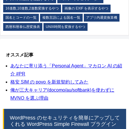
16進数,10進数,2進数変換するやつ
画像の EXIF を表示するやつ
国名とコードの一覧
複数言語による国名一覧
アプリ内通貨換算機
西暦和暦泰仏歴変換表
UNIX時間を変換するやつ
オススメ記事
あなたに寄り添う「Personal Agent」マカロン AI の紹
介 #PR
格安 SIM の povo を新規契約してみた
俺が三大キャリア(docomo/au/softbank)を使わずに
MVNO を選ぶ理由
WordPress のセキュリティを簡単にアップして
くれる WordPress Simple Firewall プラグイン