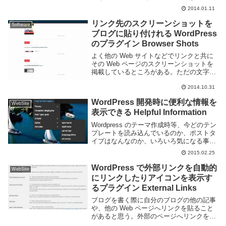
CSS を削減してみる。ここで使うのが
2014.01.11
WP Minify というプラグイン。通常であれ
ば複数読み込む ...
リンク先のスクリーンショットを
Software
ブログに貼り付けれる WordPress
のプラグイン Browser Shots
よく他の Web サイトなどでリンクと共に
その Web ページのスクリーンショットを
掲載しているところがある。ただの文字だ
けのリンクよりどのようなサイトなのかち
2014.10.31
ょっとだけわかりやすくなるし見栄えも良
いと思う。こういうのは自分でスクリーン
WordPress 開発時に便利な情報を
ショ...
WebSite
表示できる Helpful Information
Wordpress のテーマ作成時等、今どのテン
プレートを読み込んでいるのか、ポストタ
イプはなんなのか、いろいろ気になる事が
あります。Helpful Information というプラ
2015.02.25
グインを利用する事でテーマ名、ポストタ
イプ、テンプレート...
WordPress で外部リンクを自動的
WebSite
にリンクしたりアイコンを表示す
るプラグイン External Links
ブログを書く際に自分のブログの他の記事
や、他の Web ページへリンクを貼ること
があると思う。外部のページへリンクを貼
る際には、他のサイトへ遷移する事をわか