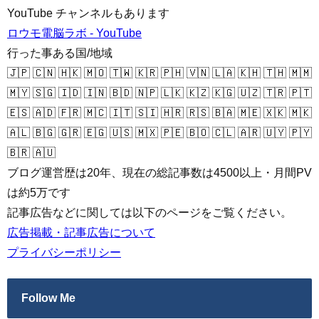
YouTube チャンネルもあります
ロウモ電脳ラボ - YouTube
行った事ある国/地域
🇯🇵 🇨🇳 🇭🇰 🇲🇴 🇹🇼 🇰🇷 🇵🇭 🇻🇳 🇱🇦 🇰🇭 🇹🇭 🇲🇲
🇲🇾 🇸🇬 🇮🇩 🇮🇳 🇧🇩 🇳🇵 🇱🇰 🇰🇿 🇰🇬 🇺🇿 🇹🇷 🇵🇹
🇪🇸 🇦🇩 🇫🇷 🇲🇨 🇮🇹 🇸🇮 🇭🇷 🇷🇸 🇧🇦 🇲🇪 🇽🇰 🇲🇰
🇦🇱 🇧🇬 🇬🇷 🇪🇬 🇺🇸 🇲🇽 🇵🇪 🇧🇴 🇨🇱 🇦🇷 🇺🇾 🇵🇾
🇧🇷 🇦🇺
ブログ運営歴は20年、現在の総記事数は4500以上・月間PV
は約5万です
記事広告などに関しては以下のページをご覧ください。
広告掲載・記事広告について
プライバシーポリシー
Follow Me