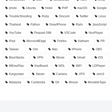
photo
Ubuntu
Hotel
PHP
macOS
Google
TroubleShooting
Ruby
Discord
Twitter
Linux
Thailand
Python
SmartPhone
Rails
JavaScript
YouTube
Prepaid-SIM
VSCode
NoxPlayer
iPad
MicrosoftEdge
Firefox
Vietnam
PR
Taiwan
Vim
Mac
iPhone
OBS
BlueStacks
VPN
Movie
Gmail
iOS
MEmuPlay
KeyBoard
WSL
WiFi
LDPlayer
Kyrgyzstan
Steam
Camera
VPS
zero3
Malaysia
Cambodia
Git
Mouse
MovableType