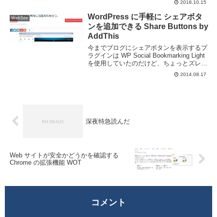
2018.10.15
りやすく表示しておきたいものだ。
Wordpress を利用しているのであれば
WordPress に手軽に シェアボタ
WebSite
Ext...
ンを追加できる Share Buttons by
AddThis
今までブログにシェアボタンを表示するプ
ラグインは WP Social Bookmarking Light
を使用していたのだけど、ちょっとズレて
るし見た目を今風にしてみようかという事
2014.08.17
で Chrome の拡張機能でも使用している
AddThi...
深夜特急読んだ
Web サイトが安全かどうかを確認する
Chrome の拡張機能 WOT
コメント