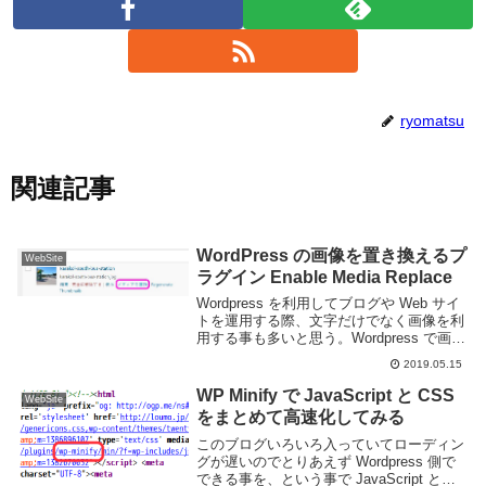
ryomatsu
関連記事
WordPress の画像を置き換えるプ
WebSite
ラグイン Enable Media Replace
Wordpress を利用してブログや Web サイ
トを運用する際、文字だけでなく画像を利
用する事も多いと思う。Wordpress で画像
を扱う際に一つ気を付けたいのが「一度ア
2019.05.15
ップロードした画像を置き換える事が出来
ない」という点だ。画像に間...
WP Minify で JavaScript と CSS
WebSite
をまとめて高速化してみる
このブログいろいろ入っていてローディン
グが遅いのでとりあえず Wordpress 側で
できる事を、という事で JavaScript と