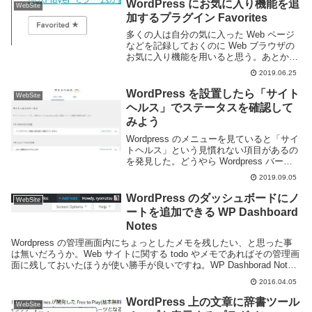
WordPress にお気に入り機能を追
WebSite
加するプラグイン Favorites
多くの人は自分の気に入った Web ページ
などを記録しておくのに Web ブラウザの
お気に入り機能を用いると思う。あとから
目当ての Web ページにアクセスするのに
2019.06.25
便利な機能だが、何でもかんでもお気に入
りに保存しておくと整理が大変だ。お気
WordPress を設置したら「サイト
WebSite
に...
ヘルス」でステータスを確認して
みよう
Wordpress のメニューを見ていると「サイ
トヘルス」という見慣れない項目があるの
を発見した。どうやら Wordpress バージ
ョン 5.2 で実装された機能で、Wordpress
2019.09.05
サイトの設定などを確認することができる
ツールのようだ...
WordPress のダッシュボードにノ
WebSite
ートを追加できる WP Dashboard
Notes
Wordpress の管理画面内にちょっとしたメモを残したい、と思った事
は無いだろうか。Web サイトに関する todo やメモであればその管理画
面に残しておいたほうが使い勝手が良いですね。WP Dashborad Notes
というプラグ...
2016.04.05
WordPress 上の文章に辞書ツール
WebSite