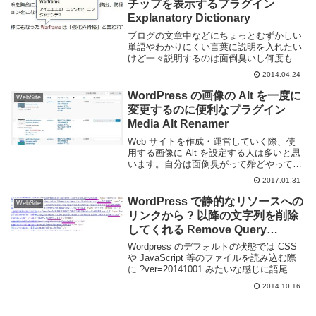
チップを表示するプラグイン
Explanatory Dictionary
ブログの文章中などにちょっとむずかしい
単語やわかりにくい言葉に説明を入れたい
けど一々説明するのは面倒臭いし何度も出
てくるような言葉だとさらに大変。そうい
2014.04.24
った時に便利なのが Explanatory
Dictionary というプラグインです。...
WordPress の画像の Alt を一度に
WebSite
変更するのに便利なプラグイン
Media Alt Renamer
Web サイトを作成・運営していく際、使
用する画像に Alt を設定する人は多いと思
います。自分は面倒臭がって殆どやってい
ないのですが、SEO 的にもアクセシビリ
2017.01.31
ティ的にもやっておいたほうが良いでしょ
う。Wordpress で画像の Alt...
WordPress で静的なリソースへの
WebSite
リンクから ? 以降の文字列を削除
してくれる Remove Query
Strings From Static Resources
Wordpress のデフォルトの状態では CSS
や JavaScript 等のファイルを読み込む際
に ?ver=20141001 みたいな感じに語尾に
ついていると思う。これらがあるとキャッ
2014.10.16
シュとして利用されない場合もあり、ペー
ジ自体の読...