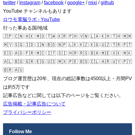
twitter
/
Instagram
/
facebook
/
google+
/
mixi
/
github
YouTube チャンネルもあります
ロウモ電脳ラボ - YouTube
行った事ある国/地域
🇯🇵 🇨🇳 🇭🇰 🇲🇴 🇹🇼 🇰🇷 🇵🇭 🇻🇳 🇱🇦 🇰🇭 🇹🇭 🇲🇲
🇲🇾 🇸🇬 🇮🇩 🇮🇳 🇧🇩 🇳🇵 🇱🇰 🇰🇿 🇰🇬 🇺🇿 🇹🇷 🇵🇹
🇪🇸 🇦🇩 🇫🇷 🇲🇨 🇮🇹 🇸🇮 🇭🇷 🇷🇸 🇧🇦 🇲🇪 🇽🇰 🇲🇰
🇦🇱 🇧🇬 🇬🇷 🇪🇬 🇺🇸 🇲🇽 🇵🇪 🇧🇴 🇨🇱 🇦🇷 🇺🇾 🇵🇾
🇧🇷 🇦🇺
ブログ運営歴は20年、現在の総記事数は4500以上・月間PV
は約5万です
記事広告などに関しては以下のページをご覧ください。
広告掲載・記事広告について
プライバシーポリシー
Follow Me