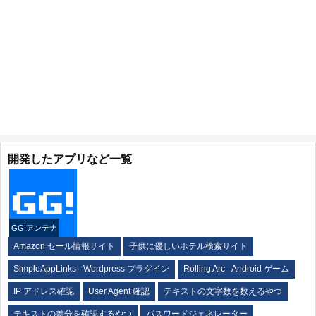
開発したアプリなど一覧
GG!アンテナ
Amazon セール情報サイト
子供に優しいホテル検索サイト
SimpleAppLinks - Wordpress プラグイン
Rolling Arc - Android ゲーム
IP アドレス確認
User Agent 確認
テキストの文字数を数えるやつ
テキストの差分を確認するやつ
パスワードジェネレーター