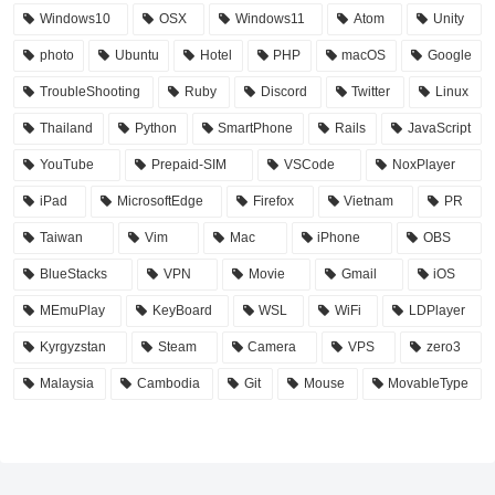
Windows10
OSX
Windows11
Atom
Unity
photo
Ubuntu
Hotel
PHP
macOS
Google
TroubleShooting
Ruby
Discord
Twitter
Linux
Thailand
Python
SmartPhone
Rails
JavaScript
YouTube
Prepaid-SIM
VSCode
NoxPlayer
iPad
MicrosoftEdge
Firefox
Vietnam
PR
Taiwan
Vim
Mac
iPhone
OBS
BlueStacks
VPN
Movie
Gmail
iOS
MEmuPlay
KeyBoard
WSL
WiFi
LDPlayer
Kyrgyzstan
Steam
Camera
VPS
zero3
Malaysia
Cambodia
Git
Mouse
MovableType