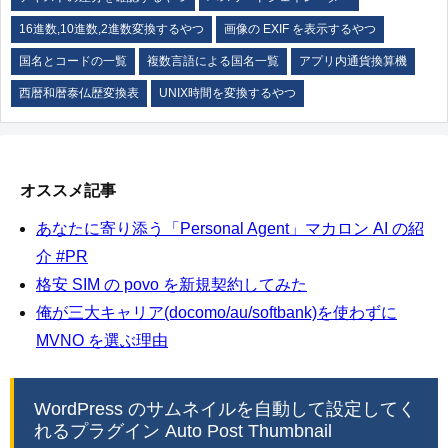
16進数,10進数,2進数変換するやつ
画像の EXIF を表示するやつ
国名とコードの一覧
複数言語による国名一覧
アプリ内通貨換算機
西暦和暦泰仏歴変換表
UNIX時間を変換するやつ
オススメ記事
あなたに寄り添う「Personal Agent」マカロン AI の紹
介 #PR
格安 SIM の povo を新規契約してみた
俺が三大キャリア(docomo/au/softbank)を使わずに
MVNO を選ぶ理由
WordPress のサムネイルを自動して設定してく
れるプラグイン Auto Post Thumbnail