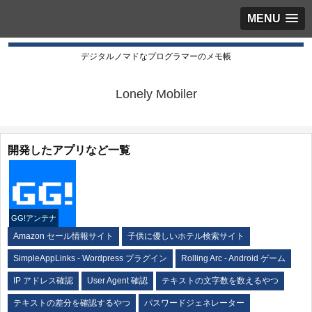
MENU
デジタルノマドなプログラマーのメモ帳
Lonely Mobiler
開発したアプリなど一覧
GG!アンテナ
Amazon セール情報サイト
子供に優しいホテル検索サイト
SimpleAppLinks - Wordpress プラグイン
Rolling Arc - Android ゲーム
IP アドレス確認
User Agent 確認
テキストの文字数を数えるやつ
テキストの差分を確認するやつ
パスワードジェネレーター