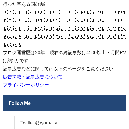
行った事ある国/地域
🇯🇵 🇨🇳 🇭🇰 🇲🇴 🇹🇼 🇰🇷 🇵🇭 🇻🇳 🇱🇦 🇰🇭 🇹🇭 🇲🇲
🇲🇾 🇸🇬 🇮🇩 🇮🇳 🇧🇩 🇳🇵 🇱🇰 🇰🇿 🇰🇬 🇺🇿 🇹🇷 🇵🇹
🇪🇸 🇦🇩 🇫🇷 🇲🇨 🇮🇹 🇸🇮 🇭🇷 🇷🇸 🇧🇦 🇲🇪 🇽🇰 🇲🇰
🇦🇱 🇧🇬 🇬🇷 🇪🇬 🇺🇸 🇲🇽 🇵🇪 🇧🇴 🇨🇱 🇦🇷 🇺🇾 🇵🇾
🇧🇷 🇦🇺
ブログ運営歴は20年、現在の総記事数は4500以上・月間PV
は約5万です
記事広告などに関しては以下のページをご覧ください。
広告掲載・記事広告について
プライバシーポリシー
Follow Me
Twitter @ryomatsu