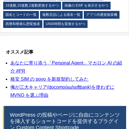
16進数,10進数,2進数変換するやつ
画像の EXIF を表示するやつ
国名とコードの一覧
複数言語による国名一覧
アプリ内通貨換算機
西暦和暦泰仏歴変換表
UNIX時間を変換するやつ
オススメ記事
あなたに寄り添う「Personal Agent」マカロン AI の紹
介 #PR
格安 SIM の povo を新規契約してみた
俺が三大キャリア(docomo/au/softbank)を使わずに
MVNO を選ぶ理由
WordPress の投稿やページに自由にコンテンツ
を挿入するショートコードを提供するプラグイ
ン Custom Content Shortcode