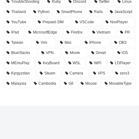
TroubleShooting
Ruby
Discord
Twitter
Linux
Thailand
Python
SmartPhone
Rails
JavaScript
YouTube
Prepaid-SIM
VSCode
NoxPlayer
iPad
MicrosoftEdge
Firefox
Vietnam
PR
Taiwan
Vim
Mac
iPhone
OBS
BlueStacks
VPN
Movie
Gmail
iOS
MEmuPlay
KeyBoard
WSL
WiFi
LDPlayer
Kyrgyzstan
Steam
Camera
VPS
zero3
Malaysia
Cambodia
Git
Mouse
MovableType