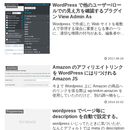
WordPress で他のユーザー/ロー
WebSite
ルでの見え方を確認するプラグイ
ン View Admin As
Wordpress で作成した Web サイトを複数
人で管理する場合に重要となる事の一つ
に、適切な権限の付与がある。編集者や寄
稿者といったロール毎に利用できるメニュ
ーを制限する事で Web サイトをセキュア
な状態に保つ事ができる。しかし実際...
2017.09.16
Amazon のアフィリエイトリンク
WebSite
を WordPress にはりつけれる
Amazon JS
今まで Wordpress 上に Amazon の商品へ
のリンクを張る際は wp-tmkm-amazon を
使用していたのだけど、別の調べ物をして
いたときに amazonjs を知ってそっちのほ
2014.10.02
うが良さそうだという事で使ってみた。い
つのまに...
wordpress でページ毎に
Programming
description を自動で設定する。
wordpress いじってたときに気づいたが、
なんとデフォルトでは meta の description