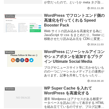
が空だったので。というか meta タグ自体
なかった。なんでやねん。というわけで
2011.11.28
SEO的にどこまで有効なのかはわかりませ
んが goo...
WordPress でフロントエンド側の
WebSite
高速化を行ってくれる Speed
Booster Pack
Web サイトの読み込みを高速化する為に
JavaScript や css をまとめたり、footer に
移動させたり読み込み元を CDN に変更す
るなどといった対策を行う事があります。
2014.11.03
Speed Booster Pack という Word...
WordPress にソーシャルアイコン
WebSite
やシェアボタンを追加するプラグ
イン Ultimate Social Media
ブログやニュースサイト等に欠かせないも
のの一つにソーシャルメディアとの連携が
あります。記事を共有してもらったり
Twitter や RSS を購読してもらったりする
2016.06.16
事でよりアクセス数を伸ばす事ができるよ
うになります。気の利いた Wordpr...
WP Super Cache を入れて
WebSite
WordPress を高速化する
通常 Wordpress はアクセスがある都度デ
ータベースを読みに行って表示する HTML
を組み立てているのですが、ブログ記事な