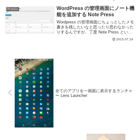
簡単にではあるが使い方など書いた。
RES...
WordPress の管理画面にノート機
WebSite
能を追加する Note Press
Wordpress の管理画面にちょっとしたメモ
書きを残したいなと思ったり思わなかった
りするんですが、丁度 Note Press という
管理画面にノート機能を追加するプラグイ
2015.07.14
ンを知ったので使ってみた。Note Press
のインストール管理...
全てのアプリを一画面に表示するランチャ
ー Lens Launcher