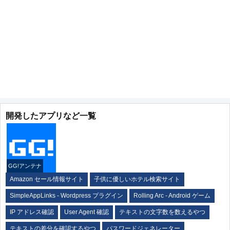
開発したアプリなど一覧
GG!アンテナ
Amazon セール情報サイト
子供に優しいホテル検索サイト
SimpleAppLinks - Wordpress プラグイン
Rolling Arc - Android ゲーム
IP アドレス確認
User Agent 確認
テキストの文字数を数えるやつ
テキストの差分を確認するやつ
パスワードジェネレーター