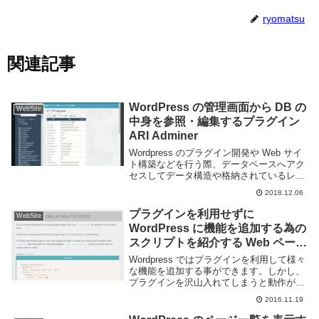
ryomatsu
関連記事
WordPress の管理画面から DB の
WebSite
中身を参照・編集するプラグイン
ARI Adminer
Wordpress のプラグイン開発や Web サイ
ト構築などを行う際、データベースへアク
セスしてデータ構造や格納されているレコ
ードを確認したい事がある。通常データベ
2018.12.06
ースへアクセスするには ssh などでログイ
ンしてコマンドを実行したり、も...
プラグインを利用せずに
WebSite
WordPress に機能を追加する為の
スクリプトを紹介する Web ページ
YOU MIGHT NOT NEED THAT
Wordpress ではプラグインを利用して様々
WORDPRESS PLUGIN
な機能を追加する事ができます。しかし、
プラグインを沢山入れてしまうと動作が遅
くなったり、セキュリティ上の危険性も高
2016.11.19
まります。プラグインを導入しなくても実
現できるのであればそれに越した事はない