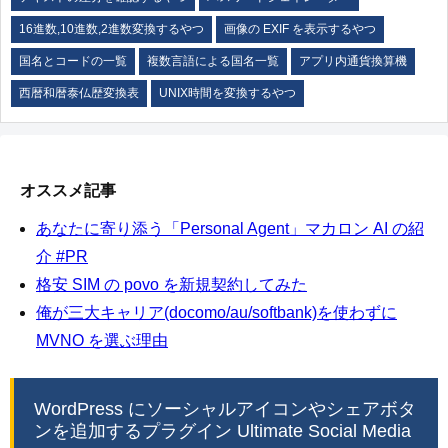
16進数,10進数,2進数変換するやつ
画像の EXIF を表示するやつ
国名とコードの一覧
複数言語による国名一覧
アプリ内通貨換算機
西暦和暦泰仏歴変換表
UNIX時間を変換するやつ
オススメ記事
あなたに寄り添う「Personal Agent」マカロン AI の紹
介 #PR
格安 SIM の povo を新規契約してみた
俺が三大キャリア(docomo/au/softbank)を使わずに
MVNO を選ぶ理由
WordPress にソーシャルアイコンやシェアボタ
ンを追加するプラグイン Ultimate Social Media