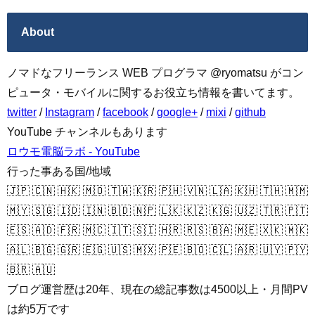
About
ノマドなフリーランス WEB プログラマ @ryomatsu がコン
ピュータ・モバイルに関するお役立ち情報を書いてます。
twitter
/
Instagram
/
facebook
/
google+
/
mixi
/
github
YouTube チャンネルもあります
ロウモ電脳ラボ - YouTube
行った事ある国/地域
🇯🇵 🇨🇳 🇭🇰 🇲🇴 🇹🇼 🇰🇷 🇵🇭 🇻🇳 🇱🇦 🇰🇭 🇹🇭 🇲🇲
🇲🇾 🇸🇬 🇮🇩 🇮🇳 🇧🇩 🇳🇵 🇱🇰 🇰🇿 🇰🇬 🇺🇿 🇹🇷 🇵🇹
🇪🇸 🇦🇩 🇫🇷 🇲🇨 🇮🇹 🇸🇮 🇭🇷 🇷🇸 🇧🇦 🇲🇪 🇽🇰 🇲🇰
🇦🇱 🇧🇬 🇬🇷 🇪🇬 🇺🇸 🇲🇽 🇵🇪 🇧🇴 🇨🇱 🇦🇷 🇺🇾 🇵🇾
🇧🇷 🇦🇺
ブログ運営歴は20年、現在の総記事数は4500以上・月間PV
は約5万です