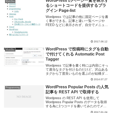
WordPress のページ一覧を表示す
WebSite
で...
るショートコードを提供するプラ
グイン Page-list
Wordpress では記事の他に固定ページを書
く事ができる。記事と違い一覧ページや
FEED などに表示されず、自分でメニュー
やサイドバーなどで表示するよう指定する
必要がある。なのでページを大量に作りた
いという場合にはリンクを記述/設定す...
2017.06.12
WordPress で投稿時にタグを自動
WebSite
で付けてくれる Automatic Post
Tagger
Wordpress で記事を書く時には内容にそっ
て適当なタグを付けるのだけど、沢山ある
タグから丁度良いものを選ぶのが結構ダル
い。一応タグ入力欄にはオートコンプリー
2014.07.27
トがついているので、間違えずに入力する
事は可能ではあるが、まー面倒くさい。面
WordPress Popular Posts の人気
Programming
倒...
記事を REST API で取得する
Wordpress の REST API を使用して
Wordpress Popular Posts のデータを取得
する為に1つコードを書いてみたのでメモ
しておく。REST API 自体は以下の記事に
2017.01.24