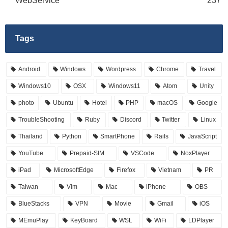
WebService
237
Tags
Android
Windows
Wordpress
Chrome
Travel
Windows10
OSX
Windows11
Atom
Unity
photo
Ubuntu
Hotel
PHP
macOS
Google
TroubleShooting
Ruby
Discord
Twitter
Linux
Thailand
Python
SmartPhone
Rails
JavaScript
YouTube
Prepaid-SIM
VSCode
NoxPlayer
iPad
MicrosoftEdge
Firefox
Vietnam
PR
Taiwan
Vim
Mac
iPhone
OBS
BlueStacks
VPN
Movie
Gmail
iOS
MEmuPlay
KeyBoard
WSL
WiFi
LDPlayer