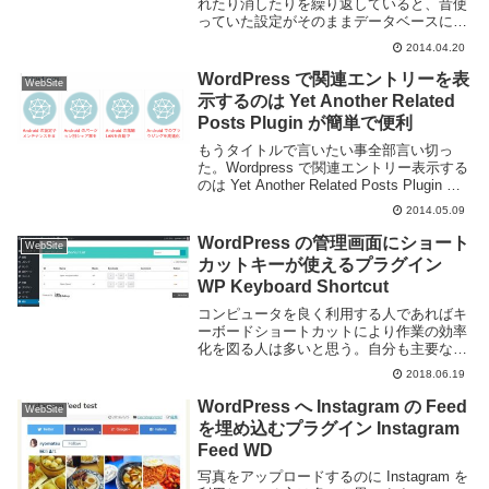
れたり消したりを繰り返していると、昔使
っていた設定がそのままデータベースに残
っていて邪魔になったりします。実際そん
2014.04.20
な気にするほどでは無いと思うけど、いら
ないものは削除してしまいましょうという
WordPress で関連エントリーを表
WebSite
時...
示するのは Yet Another Related
Posts Plugin が簡単で便利
もうタイトルで言いたい事全部言い切っ
た。Wordpress で関連エントリー表示する
のは Yet Another Related Posts Plugin を
利用するのが簡単です。サムネも出せま
2014.05.09
す。表示するエントリーもある程度いじれ
ます。R...
WordPress の管理画面にショート
WebSite
カットキーが使えるプラグイン
WP Keyboard Shortcut
コンピュータを良く利用する人であればキ
ーボードショートカットにより作業の効率
化を図る人は多いと思う。自分も主要な操
作はほとんどショートカットキーを利用し
2018.06.19
ている。それは Web サイトでも同様だ。
Twitter や Facebook, Goo...
WordPress へ Instagram の Feed
WebSite
を埋め込むプラグイン Instagram
Feed WD
写真をアップロードするのに Instagram を