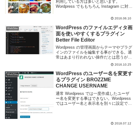
利用している方は多いと思います。
Wordpress でももちろん Instagram に対応
しており、本文中に Instagram の URL を
記述するだけでアップロードした写真を表
2016.06.10
示する...
WordPress のファイルエディタ画
WebSite
面を使いやすくするプラグイン
Better File Editor
Wordpress の管理画面からテーマやプラグ
インのファイルを編集する事ができる。通
常はあまり行われない操作だとは思うが、
ちょっとした編集を行ったり単にファイル
2016.10.25
の中身を確認したりするのには便利だ。し
かし標準のエディタ画面はただテキストを
WordPress のユーザー名を変更す
WebSite
表...
るプラグイン BROZZME
CHANGE USERNAME
通常 Wordpress では一度作成したユーザ
ー名を変更する事はできない。Wordpress
ではユーザー名と表示名を別々に設定でき
るのであまり問題にはならないかもしれな
いが、それでもユーザー名を変更したいと
いう場合もあるだろう。Word...
2018.07.12