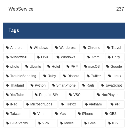
WebService
237
Tags
Android
Windows
Wordpress
Chrome
Travel
Windows10
OSX
Windows11
Atom
Unity
photo
Ubuntu
Hotel
PHP
macOS
Google
TroubleShooting
Ruby
Discord
Twitter
Linux
Thailand
Python
SmartPhone
Rails
JavaScript
YouTube
Prepaid-SIM
VSCode
NoxPlayer
iPad
MicrosoftEdge
Firefox
Vietnam
PR
Taiwan
Vim
Mac
iPhone
OBS
BlueStacks
VPN
Movie
Gmail
iOS