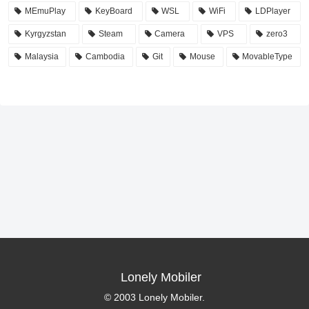
MEmuPlay
KeyBoard
WSL
WiFi
LDPlayer
Kyrgyzstan
Steam
Camera
VPS
zero3
Malaysia
Cambodia
Git
Mouse
MovableType
Lonely Mobiler
© 2003 Lonely Mobiler.