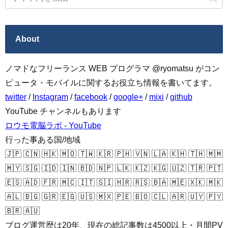
About
ノマドなフリーランス WEB プログラマ @ryomatsu がコン
ピュータ・モバイルに関するお役立ち情報を書いてます。
twitter
/
Instagram
/
facebook
/
google+
/
mixi
/
github
YouTube チャンネルもあります
ロウモ電脳ラボ - YouTube
行った事ある国/地域
🇯🇵 🇨🇳 🇭🇰 🇲🇴 🇹🇼 🇰🇷 🇵🇭 🇻🇳 🇱🇦 🇰🇭 🇹🇭 🇲🇲
🇲🇾 🇸🇬 🇮🇩 🇮🇳 🇧🇩 🇳🇵 🇱🇰 🇰🇿 🇰🇬 🇺🇿 🇹🇷 🇵🇹
🇪🇸 🇦🇩 🇫🇷 🇲🇨 🇮🇹 🇸🇮 🇭🇷 🇷🇸 🇧🇦 🇲🇪 🇽🇰 🇲🇰
🇦🇱 🇧🇬 🇬🇷 🇪🇬 🇺🇸 🇲🇽 🇵🇪 🇧🇴 🇨🇱 🇦🇷 🇺🇾 🇵🇾
🇧🇷 🇦🇺
ブログ運営歴は20年、現在の総記事数は4500以上・月間PV