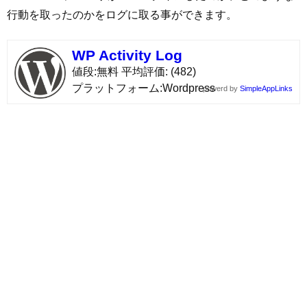
行動を取ったのかをログに取る事ができます。
WP Activity Log
値段
無料
平均評価
(482)
プラットフォーム
Wordpress
powerd by
SimpleAppLinks