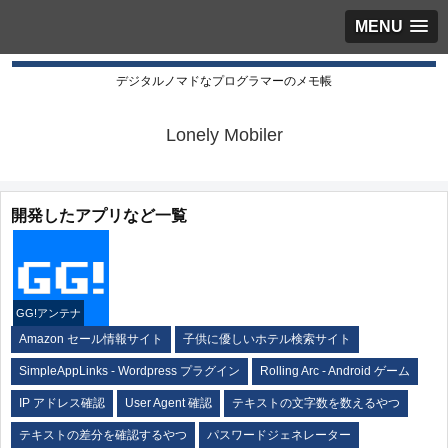
MENU
デジタルノマドなプログラマーのメモ帳
Lonely Mobiler
開発したアプリなど一覧
GG!アンテナ
Amazon セール情報サイト
子供に優しいホテル検索サイト
SimpleAppLinks - Wordpress プラグイン
Rolling Arc - Android ゲーム
IP アドレス確認
User Agent 確認
テキストの文字数を数えるやつ
テキストの差分を確認するやつ
パスワードジェネレーター