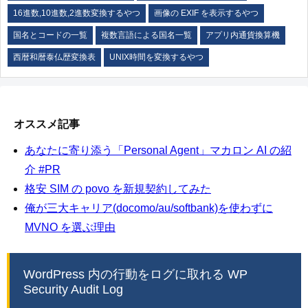
16進数,10進数,2進数変換するやつ
画像の EXIF を表示するやつ
国名とコードの一覧
複数言語による国名一覧
アプリ内通貨換算機
西暦和暦泰仏歴変換表
UNIX時間を変換するやつ
オススメ記事
あなたに寄り添う「Personal Agent」マカロン AI の紹
介 #PR
格安 SIM の povo を新規契約してみた
俺が三大キャリア(docomo/au/softbank)を使わずに
MVNO を選ぶ理由
WordPress 内の行動をログに取れる WP
Security Audit Log