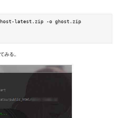
host-latest.zip -o ghost.zip

してみる。