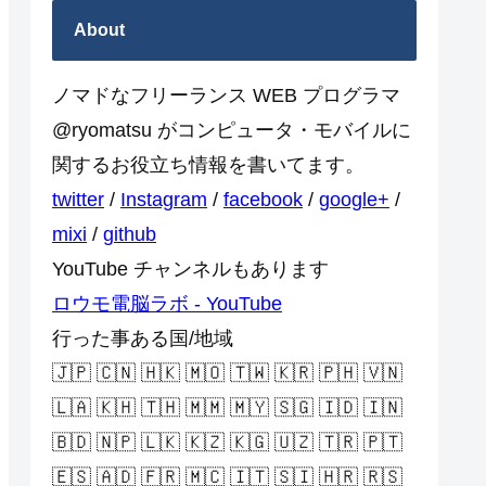
About
ノマドなフリーランス WEB プログラマ
@ryomatsu がコンピュータ・モバイルに
関するお役立ち情報を書いてます。
twitter
/
Instagram
/
facebook
/
google+
/
mixi
/
github
YouTube チャンネルもあります
ロウモ電脳ラボ - YouTube
行った事ある国/地域
🇯🇵 🇨🇳 🇭🇰 🇲🇴 🇹🇼 🇰🇷 🇵🇭 🇻🇳
🇱🇦 🇰🇭 🇹🇭 🇲🇲 🇲🇾 🇸🇬 🇮🇩 🇮🇳
🇧🇩 🇳🇵 🇱🇰 🇰🇿 🇰🇬 🇺🇿 🇹🇷 🇵🇹
🇪🇸 🇦🇩 🇫🇷 🇲🇨 🇮🇹 🇸🇮 🇭🇷 🇷🇸