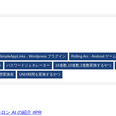
SimpleAppLinks - Wordpress プラグイン
Rolling Arc - Android ゲー
つ
パスワードジェネレーター
16進数,10進数,2進数変換するやつ
歴変換表
UNIX時間を変換するやつ
ロン AI の紹介 #PR