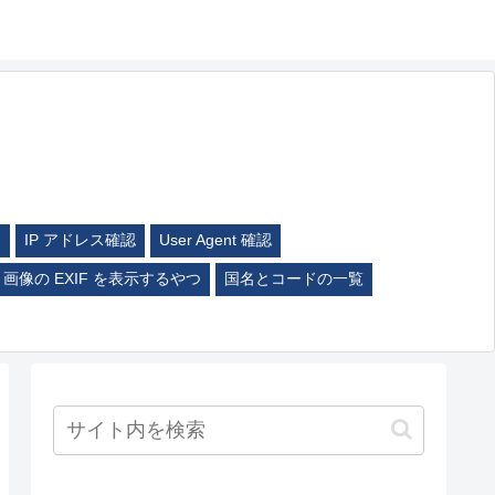
ム
IP アドレス確認
User Agent 確認
画像の EXIF を表示するやつ
国名とコードの一覧