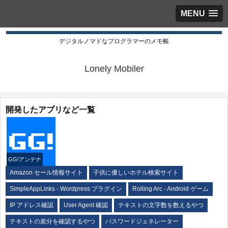
MENU
デジタルノマドなプログラマーのメモ帳
Lonely Mobiler
開発したアプリなど一覧
GG!アンテナ
Amazon セール情報サイト
子供に優しいホテル検索サイト
SimpleAppLinks - Wordpress プラグイン
Rolling Arc - Android ゲーム
IP アドレス確認
User Agent 確認
テキストの文字数を数えるやつ
テキストの差分を確認するやつ
パスワードジェネレーター