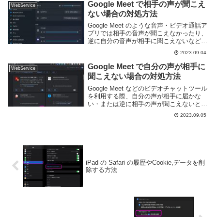
ートボタンをクリックして一時的に解除す
Google Meet で相手の声が聞こえ
WebService
るのは結構面...
ない場合の対処方法
Google Meet のような音声・ビデオ通話ア
プリでは相手の音声が聞こえなかったり、
逆に自分の音声が相手に聞こえないなどの
トラブルが発生することがある。しかし、
2023.09.04
聞こえないといってもその原因には様々な
ものがある。このページでは Googl...
Google Meet で自分の声が相手に
WebService
聞こえない場合の対処方法
Google Meet などのビデオチャットツール
を利用する際、自分の声が相手に届かな
い・または逆に相手の声が聞こえないとい
うトラブルが発生することがある。このよ
2023.09.05
うな場合、ブラウザ や Google Meet の設
定が間違えてたり、PC の...
iPad の Safari の履歴やCookie,データを削
除する方法