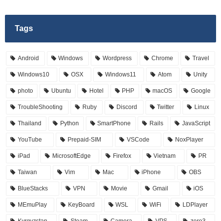
Tags
Android
Windows
Wordpress
Chrome
Travel
Windows10
OSX
Windows11
Atom
Unity
photo
Ubuntu
Hotel
PHP
macOS
Google
TroubleShooting
Ruby
Discord
Twitter
Linux
Thailand
Python
SmartPhone
Rails
JavaScript
YouTube
Prepaid-SIM
VSCode
NoxPlayer
iPad
MicrosoftEdge
Firefox
Vietnam
PR
Taiwan
Vim
Mac
iPhone
OBS
BlueStacks
VPN
Movie
Gmail
iOS
MEmuPlay
KeyBoard
WSL
WiFi
LDPlayer
Kyrgyzstan
Steam
Camera
VPS
zero3