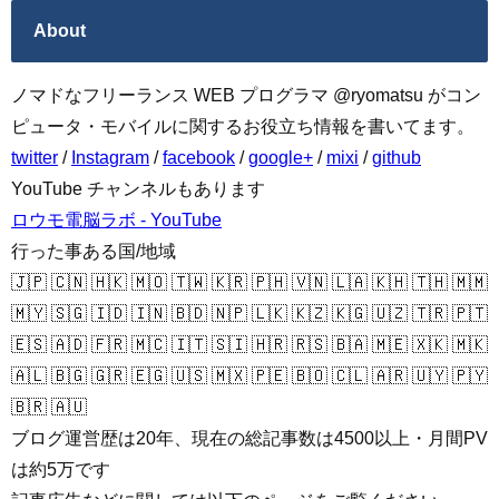
About
ノマドなフリーランス WEB プログラマ @ryomatsu がコン
ピュータ・モバイルに関するお役立ち情報を書いてます。
twitter
/
Instagram
/
facebook
/
google+
/
mixi
/
github
YouTube チャンネルもあります
ロウモ電脳ラボ - YouTube
行った事ある国/地域
🇯🇵 🇨🇳 🇭🇰 🇲🇴 🇹🇼 🇰🇷 🇵🇭 🇻🇳 🇱🇦 🇰🇭 🇹🇭 🇲🇲
🇲🇾 🇸🇬 🇮🇩 🇮🇳 🇧🇩 🇳🇵 🇱🇰 🇰🇿 🇰🇬 🇺🇿 🇹🇷 🇵🇹
🇪🇸 🇦🇩 🇫🇷 🇲🇨 🇮🇹 🇸🇮 🇭🇷 🇷🇸 🇧🇦 🇲🇪 🇽🇰 🇲🇰
🇦🇱 🇧🇬 🇬🇷 🇪🇬 🇺🇸 🇲🇽 🇵🇪 🇧🇴 🇨🇱 🇦🇷 🇺🇾 🇵🇾
🇧🇷 🇦🇺
ブログ運営歴は20年、現在の総記事数は4500以上・月間PV
は約5万です