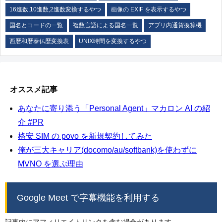
16進数,10進数,2進数変換するやつ
画像の EXIF を表示するやつ
国名とコードの一覧
複数言語による国名一覧
アプリ内通貨換算機
西暦和暦泰仏歴変換表
UNIX時間を変換するやつ
オススメ記事
あなたに寄り添う「Personal Agent」マカロン AI の紹
介 #PR
格安 SIM の povo を新規契約してみた
俺が三大キャリア(docomo/au/softbank)を使わずに
MVNO を選ぶ理由
Google Meet で字幕機能を利用する
記事内にアフィリエイトリンクを含む場合があります