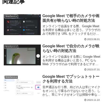
関連記事
Google Meet で相手のカメラや画
WebService
面共有が映らない時の対処方法
オンラインで会議をする際、Google Meet
を利用する機会は多いと思う。ブラウザの
みで利用でき URL をクリックするだけで
会議に参加できる手軽さが魅力のビデオ通
2023.08.01
話アプリだ。音声・ビデオだけでなく画面
共有もできる優れものだ。しかし、状...
Google Meet で自分のカメラが映
WebService
らない時の対処方法
オンラインで会議をする際に Google Meet
を利用する機会は多いと思う。PC なら
Web ブラウザのみで利用できるビデオ通
話アプリで URL にアクセスするだけで利
2023.07.31
用できる手軽さが特徴だ。しかし、状況に
よっては Web カメラが映...
Google Meet でプッシュトゥトー
WebService
クを利用する方法
音声通話を行う際、殆どの人は常にマイク
をオンにして喋るのではないかと思う。し
かし、常にマイクがオンでは掃除や車など
の騒音に家族の声といった環境音が入り込
2023.11.22
む場合もある。しかし、喋るときだけミュ