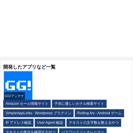
開発したアプリなど一覧
GG!アンテナ
Amazon セール情報サイト
子供に優しいホテル検索サイト
SimpleAppLinks - Wordpress プラグイン
Rolling Arc - Android ゲーム
IP アドレス確認
User Agent 確認
テキストの文字数を数えるやつ
テキストの差分を確認するやつ
パスワードジェネレーター