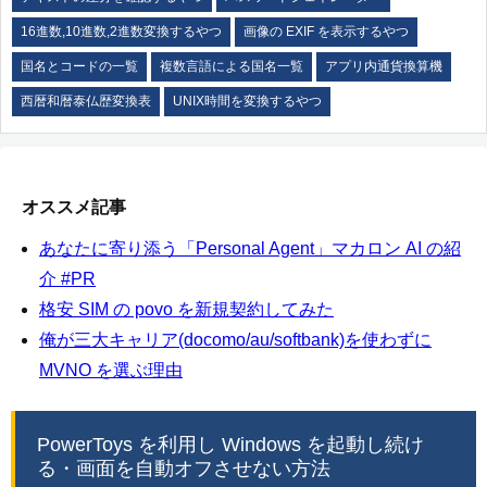
16進数,10進数,2進数変換するやつ
画像の EXIF を表示するやつ
国名とコードの一覧
複数言語による国名一覧
アプリ内通貨換算機
西暦和暦泰仏歴変換表
UNIX時間を変換するやつ
オススメ記事
あなたに寄り添う「Personal Agent」マカロン AI の紹
介 #PR
格安 SIM の povo を新規契約してみた
俺が三大キャリア(docomo/au/softbank)を使わずに
MVNO を選ぶ理由
PowerToys を利用し Windows を起動し続け
る・画面を自動オフさせない方法