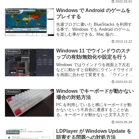
2022.03.01
事がある。とくに小型のノートパソコンな
どではディスプレイの大きさの割に解像度
Windows で Android のゲームを
Software
が高い...
プレイする
先週ブログに書いた BlueStacks を利用す
る事で、Windows でも Android のゲーム
を楽しむ事ができる。Mac 版の
BlueStacks はちょっとバージョンが古そ
2013.12.22
うなので Windows でしか試してない。適
当に有名...
Windows 11 でウインドウのスナ
Windows
ップの有効/無効化や設定を行う
Windows ではウインドウを画面上下左右
などに動かすと自動的にウインドウサイズ
を画面に合わせて変更する、「ウインドウ
のスナップ」と呼ばれる機能が備わってい
2023.03.22
る。ウインドウをデスクトップの左右半分
や四隅 1/4 の大きさにきれいに並べられ
Windows でキーボードが動かない
Windows
る...
場合の対処方法
PC を利用していると稀にキーボードが動
かないという不具合に遭遇することがあ
る。キーボードが動かないと文字入力でき
ないだけでなく、ゲームを遊ぶことも難し
2023.05.29
い。Windows でキーボードが動かない原
因には様々な要因が考えられる。このペー
LDPlayer が Windows Update を
Software
ジでは...
阻害する問題への対処方法