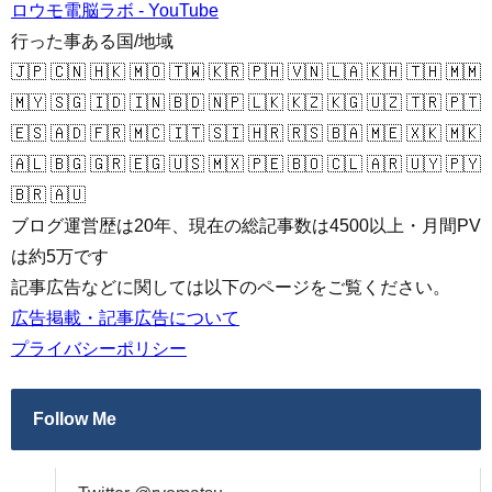
ロウモ電脳ラボ - YouTube
行った事ある国/地域
🇯🇵 🇨🇳 🇭🇰 🇲🇴 🇹🇼 🇰🇷 🇵🇭 🇻🇳 🇱🇦 🇰🇭 🇹🇭 🇲🇲
🇲🇾 🇸🇬 🇮🇩 🇮🇳 🇧🇩 🇳🇵 🇱🇰 🇰🇿 🇰🇬 🇺🇿 🇹🇷 🇵🇹
🇪🇸 🇦🇩 🇫🇷 🇲🇨 🇮🇹 🇸🇮 🇭🇷 🇷🇸 🇧🇦 🇲🇪 🇽🇰 🇲🇰
🇦🇱 🇧🇬 🇬🇷 🇪🇬 🇺🇸 🇲🇽 🇵🇪 🇧🇴 🇨🇱 🇦🇷 🇺🇾 🇵🇾
🇧🇷 🇦🇺
ブログ運営歴は20年、現在の総記事数は4500以上・月間PV
は約5万です
記事広告などに関しては以下のページをご覧ください。
広告掲載・記事広告について
プライバシーポリシー
Follow Me