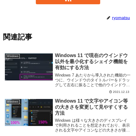
ryomatsu
関連記事
Windows 11 で現在のウインドウ
Windows
以外を最小化するシェイク機能を
有効にする方法
Windows 7 あたりから導入された機能の一
つに、ウインドウのタイトルバーをドラッ
グして左右に振ることで他のウインドウを
すべて最小化する「エアロシェイク」とい
2021.12.13
うものがある。現在は単なる「シェイク」
と呼ばれるようだが、誤操作の元でもある
Windows 11 で文字やアイコン等
Windows
か...
の大きさを変更して見やすくする
方法
Windows は様々な大きさのディスプレイ
で利用されることを想定されており、表示
される文字やアイコンなどの大きさが接続
されているディスプレイによって変化する