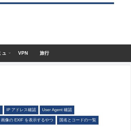
エミュ
VPN
旅行
ム
IP アドレス確認
User Agent 確認
画像の EXIF を表示するやつ
国名とコードの一覧