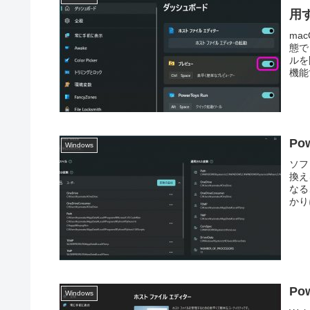
用
ma
態で
ルを
機能で
P
Windows
ソフ
換え
なる
かり
Po
Windows