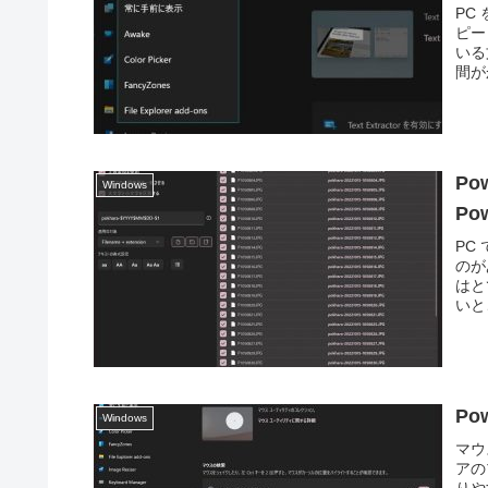
PC
ピー
いる
間がか
Po
Windows
Po
PC
のが
はと
いとこ
P
Windows
マウ
アの