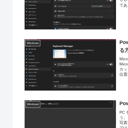
りや
てあ
P
Windows
る
Mi
Mi
カッ
位置
P
Windows
PC
う。
写真
では