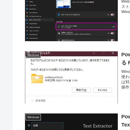
We
スト
Wind
P
Windows
る F
Wi
使わ
は対
操作
P
Windows
Tex