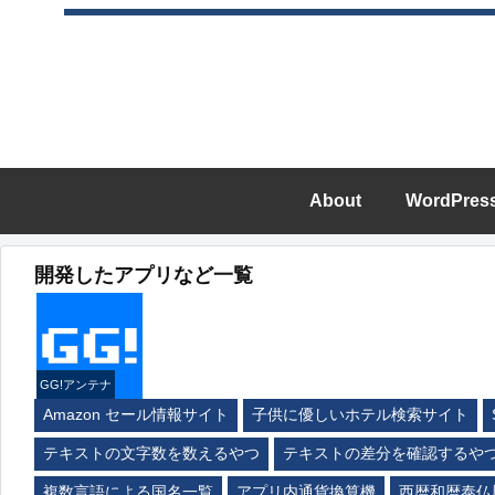
About
WordPres
開発したアプリなど一覧
GG!アンテナ
Amazon セール情報サイト
子供に優しいホテル検索サイト
テキストの文字数を数えるやつ
テキストの差分を確認するや
複数言語による国名一覧
アプリ内通貨換算機
西暦和暦泰仏