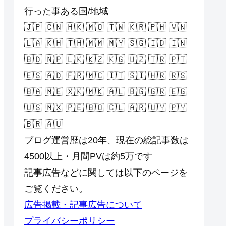
行った事ある国/地域
🇯🇵 🇨🇳 🇭🇰 🇲🇴 🇹🇼 🇰🇷 🇵🇭 🇻🇳
🇱🇦 🇰🇭 🇹🇭 🇲🇲 🇲🇾 🇸🇬 🇮🇩 🇮🇳
🇧🇩 🇳🇵 🇱🇰 🇰🇿 🇰🇬 🇺🇿 🇹🇷 🇵🇹
🇪🇸 🇦🇩 🇫🇷 🇲🇨 🇮🇹 🇸🇮 🇭🇷 🇷🇸
🇧🇦 🇲🇪 🇽🇰 🇲🇰 🇦🇱 🇧🇬 🇬🇷 🇪🇬
🇺🇸 🇲🇽 🇵🇪 🇧🇴 🇨🇱 🇦🇷 🇺🇾 🇵🇾
🇧🇷 🇦🇺
ブログ運営歴は20年、現在の総記事数は
4500以上・月間PVは約5万です
記事広告などに関しては以下のページを
ご覧ください。
広告掲載・記事広告について
プライバシーポリシー