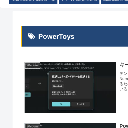
PowerToys
キ
Windows
テン
Nu
るた
いる
P
Windows