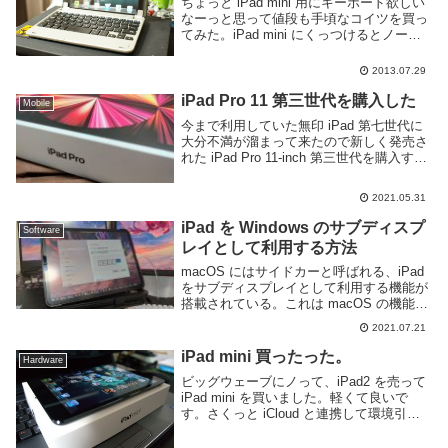
ちょっと iPad mini 用にキーボード欲しい
なーっと思って値段も手頃なコイツを買っ
てみた。iPad mini にくっつけるとノート
パソコンっぽい見た目になる Bluetooth キ
ーボードです。3000円ほどで買いました。
2013.07.29
正式名称とか...
iPad Pro 11 第三世代を購入した
Mobile
今まで利用していた無印 iPad 第七世代に
大分不満が溜まって来たので新しく発売さ
れた iPad Pro 11-inch 第三世代を購入する
事にした。第三世代 iPad Pro 11-inch は
SoC に M1 を搭載したモデルで処理速...
2021.05.31
iPad を Windows のサブディスプ
Software
レイとして利用する方法
macOS にはサイドカーと呼ばれる、iPad
をサブディスプレイとして利用する機能が
搭載されている。これは macOS の機能な
ので当然 Windows では利用できない。し
2021.07.21
かし、iPad ユーザーの中には Windows を
利用している...
iPad mini 買ったった。
Hardware
ビッグウェーブにノって、iPad2 を売って
iPad mini を買いました。軽くて良いで
す。さくっと iCloud と連携して環境引き
継いで使えるので大変楽で良いです。サイ
ズ以外のスペックは iPad2 とほとんど変わ