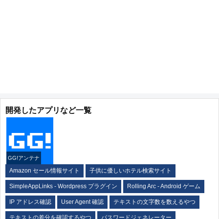
開発したアプリなど一覧
GG!アンテナ
Amazon セール情報サイト
子供に優しいホテル検索サイト
SimpleAppLinks - Wordpress プラグイン
Rolling Arc - Android ゲーム
IP アドレス確認
User Agent 確認
テキストの文字数を数えるやつ
テキストの差分を確認するやつ
パスワードジェネレーター