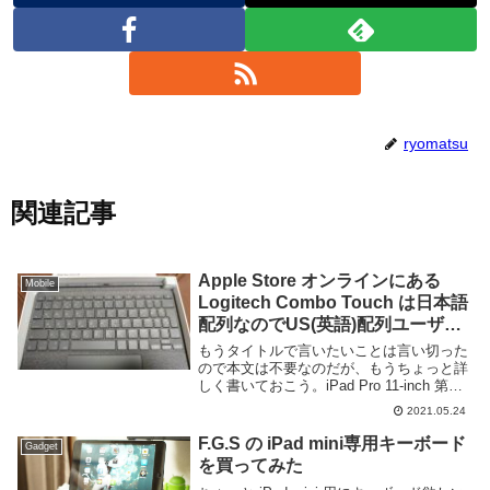
ryomatsu
関連記事
Apple Store オンラインにある
Mobile
Logitech Combo Touch は日本語
配列なのでUS(英語)配列ユーザー
は買うな
もうタイトルで言いたいことは言い切った
ので本文は不要なのだが、もうちょっと詳
しく書いておこう。iPad Pro 11-inch 第三
世代を購入する際に同時にキーボードケー
2021.05.24
スとして Logicool Combo Touch Keyboard
...
F.G.S の iPad mini専用キーボード
Gadget
を買ってみた