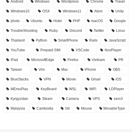
Android
Windows
Wordpress
Chrome
Travel
Windows10
OSX
Windows11
Atom
Unity
photo
Ubuntu
Hotel
PHP
macOS
Google
TroubleShooting
Ruby
Discord
Twitter
Linux
Thailand
Python
SmartPhone
Rails
JavaScript
YouTube
Prepaid-SIM
VSCode
NoxPlayer
iPad
MicrosoftEdge
Firefox
Vietnam
PR
Taiwan
Vim
Mac
iPhone
OBS
BlueStacks
VPN
Movie
Gmail
iOS
MEmuPlay
KeyBoard
WSL
WiFi
LDPlayer
Kyrgyzstan
Steam
Camera
VPS
zero3
Malaysia
Cambodia
Git
Mouse
MovableType