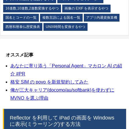
16進数,10進数,2進数変換するやつ
画像の EXIF を表示するやつ
国名とコードの一覧
複数言語による国名一覧
アプリ内通貨換算機
西暦和暦泰仏歴変換表
UNIX時間を変換するやつ
オススメ記事
あなたに寄り添う「Personal Agent」マカロン AI の紹
介 #PR
格安 SIM の povo を新規契約してみた
俺が三大キャリア(docomo/au/softbank)を使わずに
MVNO を選ぶ理由
Reflector を利用して iPad の画面を Windows
に表示(ミラーリング)する方法