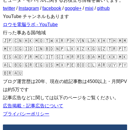
ピュータ・モバイルに関するお役立ち情報を書いてます。
twitter
/
Instagram
/
facebook
/
google+
/
mixi
/
github
YouTube チャンネルもあります
ロウモ電脳ラボ - YouTube
行った事ある国/地域
🇯🇵 🇨🇳 🇭🇰 🇲🇴 🇹🇼 🇰🇷 🇵🇭 🇻🇳 🇱🇦 🇰🇭 🇹🇭 🇲🇲
🇲🇾 🇸🇬 🇮🇩 🇮🇳 🇧🇩 🇳🇵 🇱🇰 🇰🇿 🇰🇬 🇺🇿 🇹🇷 🇵🇹
🇪🇸 🇦🇩 🇫🇷 🇲🇨 🇮🇹 🇸🇮 🇭🇷 🇷🇸 🇧🇦 🇲🇪 🇽🇰 🇲🇰
🇦🇱 🇧🇬 🇬🇷 🇪🇬 🇺🇸 🇲🇽 🇵🇪 🇧🇴 🇨🇱 🇦🇷 🇺🇾 🇵🇾
🇧🇷 🇦🇺
ブログ運営歴は20年、現在の総記事数は4500以上・月間PV
は約5万です
記事広告などに関しては以下のページをご覧ください。
広告掲載・記事広告について
プライバシーポリシー