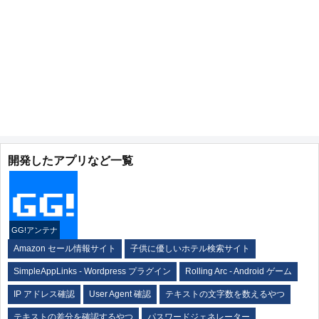
開発したアプリなど一覧
GG!アンテナ
Amazon セール情報サイト
子供に優しいホテル検索サイト
SimpleAppLinks - Wordpress プラグイン
Rolling Arc - Android ゲーム
IP アドレス確認
User Agent 確認
テキストの文字数を数えるやつ
テキストの差分を確認するやつ
パスワードジェネレーター