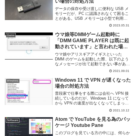
い場合の対処方法
データの保存や受け渡しに便利な USB メ
モリーだが、PC に認識されなくて困るこ
とがある。USB メモリーは小型で利用頻
度が高いため、トラブルが発生する可能性
2023.05.31
も高い。USB メモリーが認識されない原
因には様々な種類があり、それぞれ対処方
ウマ娘等DMMゲーム起動時に
Game
法...
「DMM GAME PLAYER は既に起
動されています」と言われた場合
の対処方法
ウマ娘やアリスギアアイギスといった
DMM のゲームを起動した際、以下のよう
なメッセージが出て起動できない事があ
る。DMM GAME PLAYER のウインドウは
2021.09.01
表示されていないにも関わらず、「DMM
GAME PLAYER は既に起動され...
Windows 11 で VPN が遅くなった
Windows
場合の対処方法
普段家で仕事をする際には会社へ VPN 接
続しているのだが、Windows 11 になって
から VPN の速度が出なくなってしまっ
た。調べてみると、どうやら Windows 11
2021.10.12
では L2TP 接続時のパフォーマンスが上手
く出ないようであ...
Atom で YouTube を見る為のパッ
Software
ケージ Youtube Pane
このブログを見ている方の中には、何らか