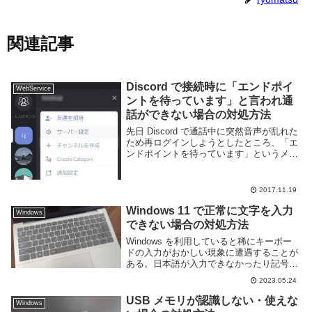
関連記事
Discord で接続時に「エンドポイ
WebService
ントを待っています」と言われ通
話ができない場合の対処方法
先日 Discord で通話中に突然音声が乱れた
ため再ログインしようとしたところ、「エ
ンドポイントを待っています」というメッ
セージと共に通話に参加することができな
くなってしまった。自分だけでなく他のメ
ンバーも同様に接続できず、Twitter...
2017.11.19
Windows 11 で正常に文字を入力
Windows
できない場合の対処方法
Windows を利用していると稀にキーボー
ドの入力がおかしい現象に遭遇することが
ある。日本語が入力できなかったり記号が
変だったりと正常に入力ができないと困
2023.05.24
る。キーボードが自分の想定通りに動いて
くれない場合、その原因には現象により
USB メモリが認識しない・使えな
Windows
様々なもの...