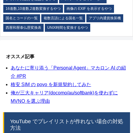
16進数,10進数,2進数変換するやつ
画像の EXIF を表示するやつ
国名とコードの一覧
複数言語による国名一覧
アプリ内通貨換算機
西暦和暦泰仏歴変換表
UNIX時間を変換するやつ
オススメ記事
あなたに寄り添う「Personal Agent」マカロン AI の紹
介 #PR
格安 SIM の povo を新規契約してみた
俺が三大キャリア(docomo/au/softbank)を使わずに
MVNO を選ぶ理由
YouTube でプレイリストが作れない場合の対処
方法