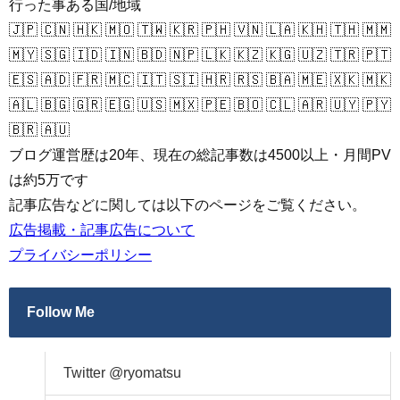
行った事ある国/地域
🇯🇵 🇨🇳 🇭🇰 🇲🇴 🇹🇼 🇰🇷 🇵🇭 🇻🇳 🇱🇦 🇰🇭 🇹🇭 🇲🇲
🇲🇾 🇸🇬 🇮🇩 🇮🇳 🇧🇩 🇳🇵 🇱🇰 🇰🇿 🇰🇬 🇺🇿 🇹🇷 🇵🇹
🇪🇸 🇦🇩 🇫🇷 🇲🇨 🇮🇹 🇸🇮 🇭🇷 🇷🇸 🇧🇦 🇲🇪 🇽🇰 🇲🇰
🇦🇱 🇧🇬 🇬🇷 🇪🇬 🇺🇸 🇲🇽 🇵🇪 🇧🇴 🇨🇱 🇦🇷 🇺🇾 🇵🇾
🇧🇷 🇦🇺
ブログ運営歴は20年、現在の総記事数は4500以上・月間PV
は約5万です
記事広告などに関しては以下のページをご覧ください。
広告掲載・記事広告について
プライバシーポリシー
Follow Me
Twitter @ryomatsu