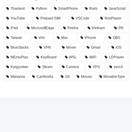
Thailand
Python
SmartPhone
Rails
JavaScript
YouTube
Prepaid-SIM
VSCode
NoxPlayer
iPad
MicrosoftEdge
Firefox
Vietnam
PR
Taiwan
Vim
Mac
iPhone
OBS
BlueStacks
VPN
Movie
Gmail
iOS
MEmuPlay
KeyBoard
WSL
WiFi
LDPlayer
Kyrgyzstan
Steam
Camera
VPS
zero3
Malaysia
Cambodia
Git
Mouse
MovableType