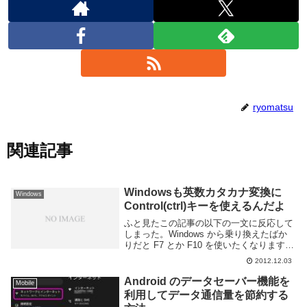
ryomatsu
関連記事
Windowsも英数カタカナ変換に
Windows
Control(ctrl)キーを使えるんだよ
ふと見たこの記事の以下の一文に反応して
しまった。Windows から乗り換えたばか
りだと F7 とか F10 を使いたくなりますよ
ね。(中略)Mac では文字入力中に Control
2012.12.03
キーといくつかのキーを使って文字変換操
作が出来るようにな...
Android のデータセーバー機能を
Mobile
利用してデータ通信量を節約する