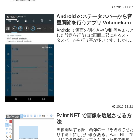
2015.11.07
Android のステータスバーから音
Mobile
量調節を行うアプリ VolumeIcon
Android で画面の明るさや Wifi 等ちょっと
した設定を行うには画面上部にあるステー
タスバーから行う事が多いです。しかし、
頻繁に行うであろう音量調節は本体につい
ている物理ボタンに依存する事が多いで
す。音量調節 in ステータスバー(...
2016.12.22
Paint.NET で画像を透過させる方
Software
法
画像編集する際、画像の一部を透過させた
り半透明にしたい事がある。Paint.NET で
は他の画像編集ソフトと違い新規の画像は