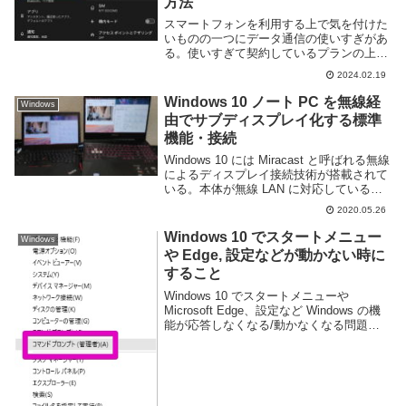
方法
スマートフォンを利用する上で気を付けた
いものの一つにデータ通信の使いすぎがあ
る。使いすぎて契約しているプランの上限
に達すると低速での通信になってしまい、
2024.02.19
まともにインターネットが利用できなくな
ってしまう。Android にはデータセーバー
Windows 10 ノート PC を無線経
Windows
機能...
由でサブディスプレイ化する標準
機能・接続
Windows 10 には Miracast と呼ばれる無線
によるディスプレイ接続技術が搭載されて
いる。本体が無線 LAN に対応しているこ
とが必須となるが、従来のディスプレイと
2020.05.26
違いケーブルを必要としないため取り回し
が自由にできる・利用しな...
Windows 10 でスタートメニュー
Windows
や Edge, 設定などが動かない時に
すること
Windows 10 でスタートメニューや
Microsoft Edge、設定など Windows の機
能が応答しなくなる/動かなくなる問題が
あるようだ。幸い今のところ遭遇はしてい
ないが対処方法を覚えておこう。Windows
10 でスター...