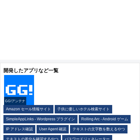
開発したアプリなど一覧
GG!アンテナ
Amazon セール情報サイト
子供に優しいホテル検索サイト
SimpleAppLinks - Wordpress プラグイン
Rolling Arc - Android ゲーム
IP アドレス確認
User Agent 確認
テキストの文字数を数えるやつ
テキストの差分を確認するやつ
パスワードジェネレーター