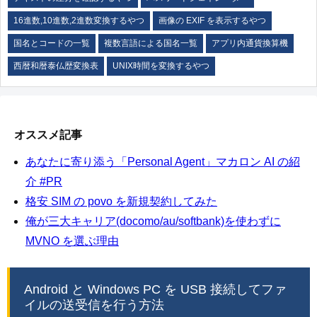
16進数,10進数,2進数変換するやつ
画像の EXIF を表示するやつ
国名とコードの一覧
複数言語による国名一覧
アプリ内通貨換算機
西暦和暦泰仏歴変換表
UNIX時間を変換するやつ
オススメ記事
あなたに寄り添う「Personal Agent」マカロン AI の紹
介 #PR
格安 SIM の povo を新規契約してみた
俺が三大キャリア(docomo/au/softbank)を使わずに
MVNO を選ぶ理由
Android と Windows PC を USB 接続してファ
イルの送受信を行う方法