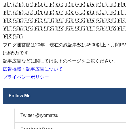
🇯🇵 🇨🇳 🇭🇰 🇲🇴 🇹🇼 🇰🇷 🇵🇭 🇻🇳 🇱🇦 🇰🇭 🇹🇭 🇲🇲
🇲🇾 🇸🇬 🇮🇩 🇮🇳 🇧🇩 🇳🇵 🇱🇰 🇰🇿 🇰🇬 🇺🇿 🇹🇷 🇵🇹
🇪🇸 🇦🇩 🇫🇷 🇲🇨 🇮🇹 🇸🇮 🇭🇷 🇷🇸 🇧🇦 🇲🇪 🇽🇰 🇲🇰
🇦🇱 🇧🇬 🇬🇷 🇪🇬 🇺🇸 🇲🇽 🇵🇪 🇧🇴 🇨🇱 🇦🇷 🇺🇾 🇵🇾
🇧🇷 🇦🇺
ブログ運営歴は20年、現在の総記事数は4500以上・月間PV
は約5万です
記事広告などに関しては以下のページをご覧ください。
広告掲載・記事広告について
プライバシーポリシー
Follow Me
Twitter @ryomatsu