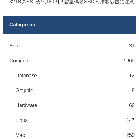
32TBのSSDが7,480円？容量偽装SSDと詐欺広告に注意
Categories
Book
31
Computer
2,969
Database
12
Graphic
8
Hardware
68
Linux
147
Mac
250