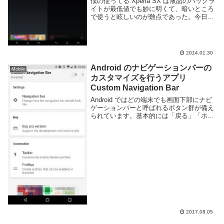
僕の使ってる Xperia SX は液晶のバックラ
イトが最低値でも妙に明くて、暗いところ
で使うと眩しいのが難点であった。今日発
見したこの Night Mode というアプリはそ
れを解決してくれる、痒いところに手がと
どくアプリだ。Night ...
2014.01.30
Android のナビゲーションバーの
Mobile
カスタマイズを行うアプリ
Custom Navigation Bar
Android ではどの端末でも画面下部にナビ
ゲーションバーと呼ばれるボタン群が備え
られています。基本的には「戻る」「ホー
ム」「最近使ったアプリ」の三種類のボタ
ンが表示されており、殆どのアプリケーシ
ョンで利用する事が可能です。Android...
2017.08.05