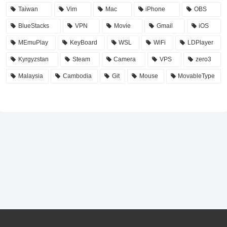
Taiwan
Vim
Mac
iPhone
OBS
BlueStacks
VPN
Movie
Gmail
iOS
MEmuPlay
KeyBoard
WSL
WiFi
LDPlayer
Kyrgyzstan
Steam
Camera
VPS
zero3
Malaysia
Cambodia
Git
Mouse
MovableType