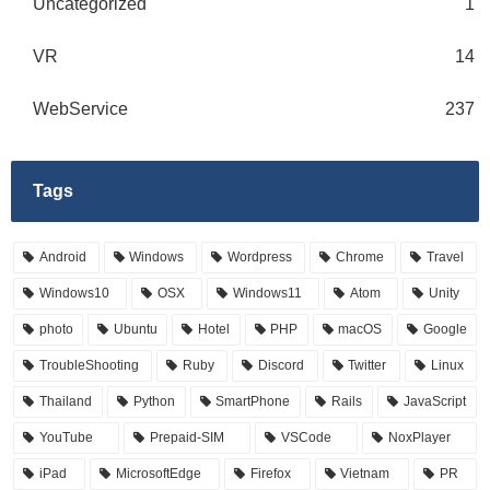
Uncategorized
1
VR
14
WebService
237
Tags
Android
Windows
Wordpress
Chrome
Travel
Windows10
OSX
Windows11
Atom
Unity
photo
Ubuntu
Hotel
PHP
macOS
Google
TroubleShooting
Ruby
Discord
Twitter
Linux
Thailand
Python
SmartPhone
Rails
JavaScript
YouTube
Prepaid-SIM
VSCode
NoxPlayer
iPad
MicrosoftEdge
Firefox
Vietnam
PR