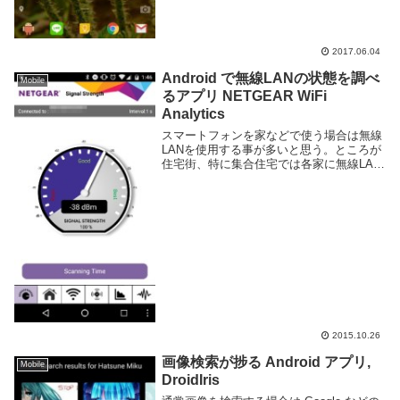
2017.06.04
Android で無線LANの状態を調べ
Mobile
るアプリ NETGEAR WiFi
Analytics
スマートフォンを家などで使う場合は無線
LANを使用する事が多いと思う。ところが
住宅街、特に集合住宅では各家に無線LAN
が配置されているなどで電波が非常に多
い。同じ場所で大量の無線LANを使ってい
ると繋がりにくくなる原因にもなるし、通
信が不安...
2015.10.26
画像検索が捗る Android アプリ,
Mobile
DroidIris