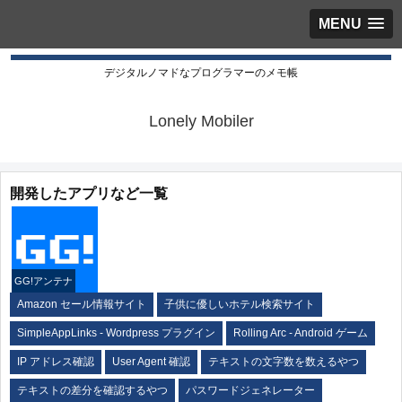
MENU
デジタルノマドなプログラマーのメモ帳
Lonely Mobiler
開発したアプリなど一覧
GG!アンテナ
Amazon セール情報サイト
子供に優しいホテル検索サイト
SimpleAppLinks - Wordpress プラグイン
Rolling Arc - Android ゲーム
IP アドレス確認
User Agent 確認
テキストの文字数を数えるやつ
テキストの差分を確認するやつ
パスワードジェネレーター