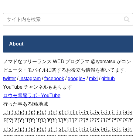
About
ノマドなフリーランス WEB プログラマ @ryomatsu がコン
ピュータ・モバイルに関するお役立ち情報を書いてます。
twitter
/
Instagram
/
facebook
/
google+
/
mixi
/
github
YouTube チャンネルもあります
ロウモ電脳ラボ - YouTube
行った事ある国/地域
🇯🇵 🇨🇳 🇭🇰 🇲🇴 🇹🇼 🇰🇷 🇵🇭 🇻🇳 🇱🇦 🇰🇭 🇹🇭 🇲🇲
🇲🇾 🇸🇬 🇮🇩 🇮🇳 🇧🇩 🇳🇵 🇱🇰 🇰🇿 🇰🇬 🇺🇿 🇹🇷 🇵🇹
🇪🇸 🇦🇩 🇫🇷 🇲🇨 🇮🇹 🇸🇮 🇭🇷 🇷🇸 🇧🇦 🇲🇪 🇽🇰 🇲🇰