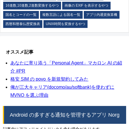
16進数,10進数,2進数変換するやつ
画像の EXIF を表示するやつ
国名とコードの一覧
複数言語による国名一覧
アプリ内通貨換算機
西暦和暦泰仏歴変換表
UNIX時間を変換するやつ
オススメ記事
あなたに寄り添う「Personal Agent」マカロン AI の紹
介 #PR
格安 SIM の povo を新規契約してみた
俺が三大キャリア(docomo/au/softbank)を使わずに
MVNO を選ぶ理由
Android の多すぎる通知を管理するアプリ Norg
記事内にアフィリエイトリンクを含む場合があります