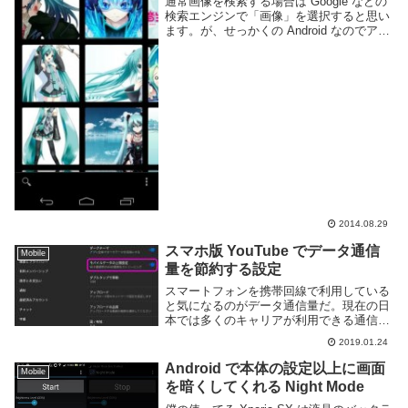
通常画像を検索する場合は Google などの
検索エンジンで「画像」を選択すると思い
ます。が、せっかくの Android なのでアプ
リで快適に検索してみましょう。使ってみ
たのは DroidIris という画像検索アプリ。
インストールして起動...
2014.08.29
スマホ版 YouTube でデータ通信
Mobile
量を節約する設定
スマートフォンを携帯回線で利用している
と気になるのがデータ通信量だ。現在の日
本では多くのキャリアが利用できる通信量
に応じて変化する料金プランを採用してい
2019.01.24
るため、現在どのくらいデータ通信を行っ
たかという情報は通信費を節約する上で重
Android で本体の設定以上に画面
Mobile
要な要素とな...
を暗くしてくれる Night Mode