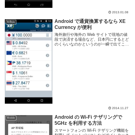
2013.01.08
Android で通貨換算するなら XE
Mobile
Currency が便利
海外旅行や海外の Web サイトで現地の値
段で決済する場合など、日本円にするとど
のくらいなのかというのが一瞬で出てこな
くて困る事があります。USD であれば目
にする機会の多さや計算のしやすさですぐ
わかる事も多いですが、今僕がいるフィリ
ピンの...
2014.11.27
Android の Wi-Fi テザリングで
Mobile
5GHz を利用する方法
スマートフォンの Wi-Fi テザリング機能を