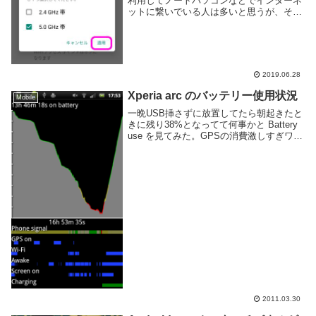
利用してノートパソコンなどでインターネ
ットに繋いでいる人は多いと思うが、そこ
で利用する電波帯について考えた事はある
だろうか。通常、無線LANで利用する電波
には 2.4GHz と 5GHz の二種...
2019.06.28
Xperia arc のバッテリー使用状況
Mobile
一晩USB挿さずに放置してたら朝起きたと
きに残り38%となってて何事かと Battery
use を見てみた。GPSの消費激しすぎワラ
タ。アプリ別で見たら、 Fancy Widget が
ディスプレイと同じ量を使ってて、詳細を
見たらGPS使用...
2011.03.30