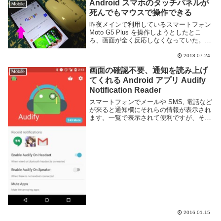
Android スマホのタッチパネルが
Mobile
死んでもマウスで操作できる
昨夜メインで利用しているスマートフォン
Moto G5 Plus を操作しようとしたとこ
ろ、画面が全く反応しなくなっていた。指
紋認証兼ホームボタンと電源、音量ボタン
などは動作するがタッチパネルが完全に無
2018.07.24
反応で操作が殆どできない状態だ。しか
画面の確認不要、通知を読み上げ
し...
Mobile
てくれる Android アプリ Audify
Notification Reader
スマートフォンでメールや SMS, 電話など
が来ると通知欄にそれらの情報が表示され
ます。一覧で表示されて便利ですが、それ
を確認するにはまず画面のロックを解除
し、通知バーを引き下げてそれぞれチェッ
クするといった必要があります。通知音が
鳴っても...
2016.01.15