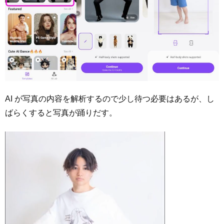
AI が写真の内容を解析するので少し待つ必要はあるが、し
ばらくすると写真が踊りだす。
動
画
プ
レ
ー
ヤ
ー