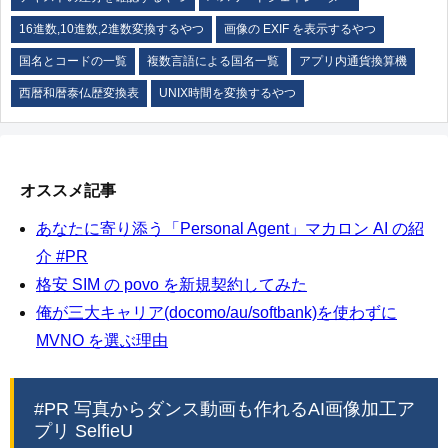
16進数,10進数,2進数変換するやつ
画像の EXIF を表示するやつ
国名とコードの一覧
複数言語による国名一覧
アプリ内通貨換算機
西暦和暦泰仏歴変換表
UNIX時間を変換するやつ
オススメ記事
あなたに寄り添う「Personal Agent」マカロン AI の紹
介 #PR
格安 SIM の povo を新規契約してみた
俺が三大キャリア(docomo/au/softbank)を使わずに
MVNO を選ぶ理由
#PR 写真からダンス動画も作れるAI画像加工ア
プリ SelfieU