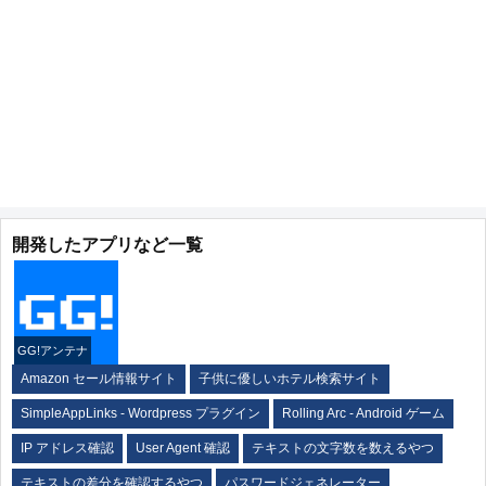
開発したアプリなど一覧
GG!アンテナ
Amazon セール情報サイト
子供に優しいホテル検索サイト
SimpleAppLinks - Wordpress プラグイン
Rolling Arc - Android ゲーム
IP アドレス確認
User Agent 確認
テキストの文字数を数えるやつ
テキストの差分を確認するやつ
パスワードジェネレーター