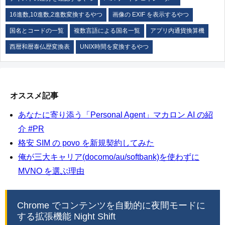
16進数,10進数,2進数変換するやつ
画像の EXIF を表示するやつ
国名とコードの一覧
複数言語による国名一覧
アプリ内通貨換算機
西暦和暦泰仏歴変換表
UNIX時間を変換するやつ
オススメ記事
あなたに寄り添う「Personal Agent」マカロン AI の紹
介 #PR
格安 SIM の povo を新規契約してみた
俺が三大キャリア(docomo/au/softbank)を使わずに
MVNO を選ぶ理由
Chrome でコンテンツを自動的に夜間モードに
する拡張機能 Night Shift