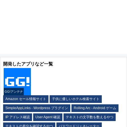
開発したアプリなど一覧
GG!アンテナ
Amazon セール情報サイト
子供に優しいホテル検索サイト
SimpleAppLinks - Wordpress プラグイン
Rolling Arc - Android ゲーム
IP アドレス確認
User Agent 確認
テキストの文字数を数えるやつ
テキストの差分を確認するやつ
パスワードジェネレーター