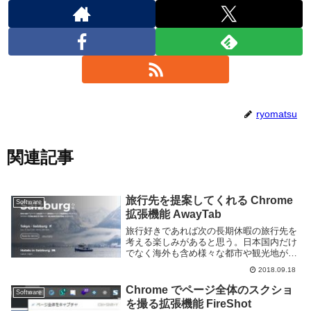
ryomatsu
関連記事
旅行先を提案してくれる Chrome
Software
拡張機能 AwayTab
旅行好きであれば次の長期休暇の旅行先を
考える楽しみがあると思う。日本国内だけ
でなく海外も含め様々な都市や観光地があ
り、どこへ行こうか悩む事も多いのではな
2018.09.18
いか。Web ブラウザに Google Chrome を
利用しているのであれば Away...
Chrome でページ全体のスクショ
Software
を撮る拡張機能 FireShot