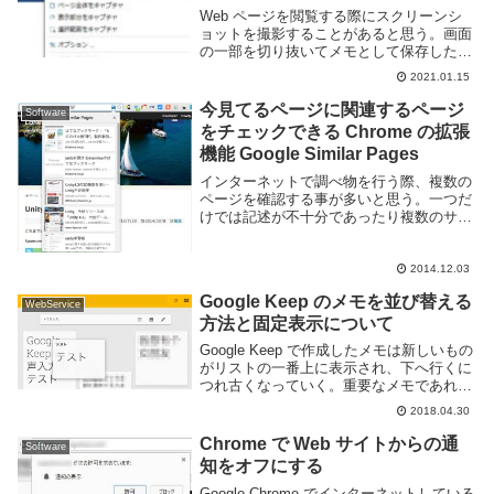
Web ページを閲覧する際にスクリーンシ
ョットを撮影することがあると思う。画面
の一部を切り抜いてメモとして保存したり
他人に共有するなど使い方は色々ある。し
2021.01.15
かし、Web ページはスクロールする事が
前提となっているものが殆どなため、のス
今見てるページに関連するページ
Software
クリーン...
をチェックできる Chrome の拡張
機能 Google Similar Pages
インターネットで調べ物を行う際、複数の
ページを確認する事が多いと思う。一つだ
けでは記述が不十分であったり複数のサイ
トの内容を照らしあわせて確度を上げたり
しますね。通常であれば Google の検索結
果と行き来する事と思いますが、似たよう
2014.12.03
な ...
Google Keep のメモを並び替える
WebService
方法と固定表示について
Google Keep で作成したメモは新しいもの
がリストの一番上に表示され、下へ行くに
つれ古くなっていく。重要なメモであれば
上に表示したり、関連するメモは隣同士に
2018.04.30
配置したいという場合もあるだろう。この
記事では Google Keep でメ...
Chrome で Web サイトからの通
Software
知をオフにする
Google Chrome でインターネットしている