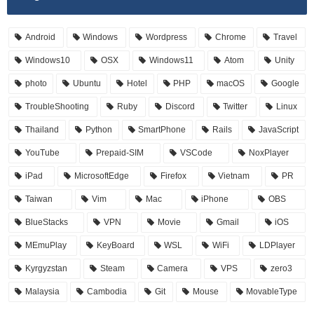
Android
Windows
Wordpress
Chrome
Travel
Windows10
OSX
Windows11
Atom
Unity
photo
Ubuntu
Hotel
PHP
macOS
Google
TroubleShooting
Ruby
Discord
Twitter
Linux
Thailand
Python
SmartPhone
Rails
JavaScript
YouTube
Prepaid-SIM
VSCode
NoxPlayer
iPad
MicrosoftEdge
Firefox
Vietnam
PR
Taiwan
Vim
Mac
iPhone
OBS
BlueStacks
VPN
Movie
Gmail
iOS
MEmuPlay
KeyBoard
WSL
WiFi
LDPlayer
Kyrgyzstan
Steam
Camera
VPS
zero3
Malaysia
Cambodia
Git
Mouse
MovableType