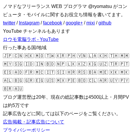
ノマドなフリーランス WEB プログラマ @ryomatsu がコン
ピュータ・モバイルに関するお役立ち情報を書いてます。
twitter
/
Instagram
/
facebook
/
google+
/
mixi
/
github
YouTube チャンネルもあります
ロウモ電脳ラボ - YouTube
行った事ある国/地域
🇯🇵 🇨🇳 🇭🇰 🇲🇴 🇹🇼 🇰🇷 🇵🇭 🇻🇳 🇱🇦 🇰🇭 🇹🇭 🇲🇲
🇲🇾 🇸🇬 🇮🇩 🇮🇳 🇧🇩 🇳🇵 🇱🇰 🇰🇿 🇰🇬 🇺🇿 🇹🇷 🇵🇹
🇪🇸 🇦🇩 🇫🇷 🇲🇨 🇮🇹 🇸🇮 🇭🇷 🇷🇸 🇧🇦 🇲🇪 🇽🇰 🇲🇰
🇦🇱 🇧🇬 🇬🇷 🇪🇬 🇺🇸 🇲🇽 🇵🇪 🇧🇴 🇨🇱 🇦🇷 🇺🇾 🇵🇾
🇧🇷 🇦🇺
ブログ運営歴は20年、現在の総記事数は4500以上・月間PV
は約5万です
記事広告などに関しては以下のページをご覧ください。
広告掲載・記事広告について
プライバシーポリシー