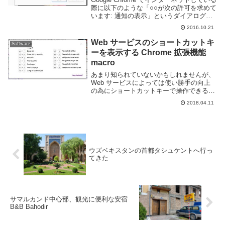
際に以下のような「○○が次の許可を求めて
います: 通知の表示」というダイアログを
見たことは無いだろうか。これは Web サ
2016.10.21
イトの更新情報を通知してくれるという、
余計なおせっかい機能だ。自分...
Web サービスのショートカットキ
Software
ーを表示する Chrome 拡張機能
macro
あまり知られていないかもしれませんが、
Web サービスによっては使い勝手の向上
の為にショートカットキーで操作できるよ
うになっているところがあります。Twitter
2018.04.11
や Facebook なんかは ? キーを押すだけで
ショートカット一覧が表示...
ウズベキスタンの首都タシュケントへ行っ
てきた
サマルカンド中心部、観光に便利な安宿
B&B Bahodir