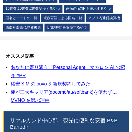
16進数,10進数,2進数変換するやつ
画像の EXIF を表示するやつ
国名とコードの一覧
複数言語による国名一覧
アプリ内通貨換算機
西暦和暦泰仏歴変換表
UNIX時間を変換するやつ
オススメ記事
あなたに寄り添う「Personal Agent」マカロン AI の紹
介 #PR
格安 SIM の povo を新規契約してみた
俺が三大キャリア(docomo/au/softbank)を使わずに
MVNO を選ぶ理由
サマルカンド中心部、観光に便利な安宿 B&B
Bahodir