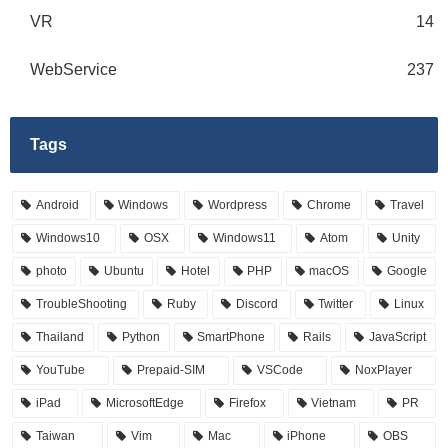
VR
14
WebService
237
Tags
Android
Windows
Wordpress
Chrome
Travel
Windows10
OSX
Windows11
Atom
Unity
photo
Ubuntu
Hotel
PHP
macOS
Google
TroubleShooting
Ruby
Discord
Twitter
Linux
Thailand
Python
SmartPhone
Rails
JavaScript
YouTube
Prepaid-SIM
VSCode
NoxPlayer
iPad
MicrosoftEdge
Firefox
Vietnam
PR
Taiwan
Vim
Mac
iPhone
OBS