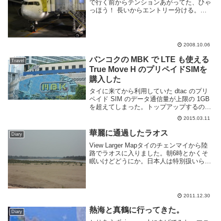
で行く前からテンションあがってた、ひゃ
っほう！ 長いからエントリー分ける。大
雑把な日程は、金曜日の深夜出発->月曜の
午前中帰国。その間ずっと自由行動(夕飯
一回だけ一緒に食べる) そんな感じで超
FREE。...
2008.10.06
バンコクの MBK で LTE も使える
Travel
True Move H のプリペイドSIMを
購入した
タイに来てから利用していた dtac のプリ
ペイド SIM のデータ通信量が上限の 1GB
を超えてしまった。トップアップするのも
良かったがどうせなのでタイで一番 LTE
2015.03.11
の範囲が広いと評判の True Move H のプ
リペイド SIM ...
華麗に通過したラオス
Diary
View Larger Mapタイのチェンマイから陸
路でラオスに入りました。朝6時とかくそ
眠いけどどうにか。日本人は特別扱いらし
く、欧米人を横目にビザも取らずにすんな
りと通過できました。日本人ブランドすげ
ぇ。その後は国境にあった Viang...
2011.12.30
熱海と真鶴に行ってきた。
Diary