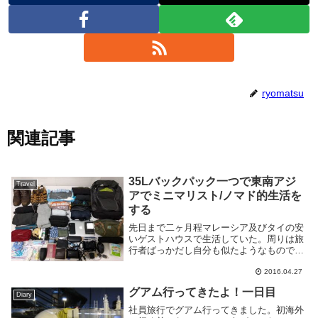
ryomatsu
関連記事
35Lバックパック一つで東南アジ
Travel
アでミニマリスト/ノマド的生活を
する
先日まで二ヶ月程マレーシア及びタイの安
いゲストハウスで生活していた。周りは旅
行者ばっかだし自分も似たようなものでは
あるのだが、既に何度も来た場所なので観
2016.04.27
光などは殆どせず、ゲストハウス内でブロ
グ書いたりプログラム書いたりしている。
グアム行ってきたよ！一日目
ところで今回...
Diary
社員旅行でグアム行ってきました。初海外