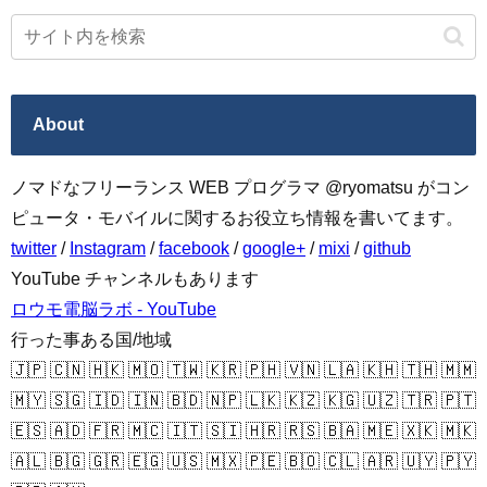
About
ノマドなフリーランス WEB プログラマ @ryomatsu がコン
ピュータ・モバイルに関するお役立ち情報を書いてます。
twitter
/
Instagram
/
facebook
/
google+
/
mixi
/
github
YouTube チャンネルもあります
ロウモ電脳ラボ - YouTube
行った事ある国/地域
🇯🇵 🇨🇳 🇭🇰 🇲🇴 🇹🇼 🇰🇷 🇵🇭 🇻🇳 🇱🇦 🇰🇭 🇹🇭 🇲🇲
🇲🇾 🇸🇬 🇮🇩 🇮🇳 🇧🇩 🇳🇵 🇱🇰 🇰🇿 🇰🇬 🇺🇿 🇹🇷 🇵🇹
🇪🇸 🇦🇩 🇫🇷 🇲🇨 🇮🇹 🇸🇮 🇭🇷 🇷🇸 🇧🇦 🇲🇪 🇽🇰 🇲🇰
🇦🇱 🇧🇬 🇬🇷 🇪🇬 🇺🇸 🇲🇽 🇵🇪 🇧🇴 🇨🇱 🇦🇷 🇺🇾 🇵🇾