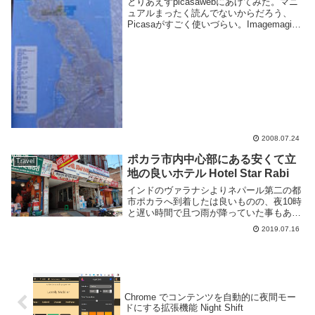
とりあえずpicasawebにあげてみた。マニ
ュアルまったく読んでないからだろう、
Picasaがすごく使いづらい。Imagemagick
の使い方把握したらこっちにも載せる予
定。-- 追記 080725できた。バスが全然こ
ないから岬まで歩いた...
2008.07.24
ポカラ市内中心部にある安くて立
Travel
地の良いホテル Hotel Star Rabi
インドのヴァラナシよりネパール第二の都
市ポカラへ到着したは良いものの、夜10時
と遅い時間で且つ雨が降っていた事もあ
り、バスの停車位置にあった Hotel Star
2019.07.16
Rabi という安宿に泊まる事にした。場所
は市内中心部にある。立地はとても良...
Chrome でコンテンツを自動的に夜間モー
ドにする拡張機能 Night Shift