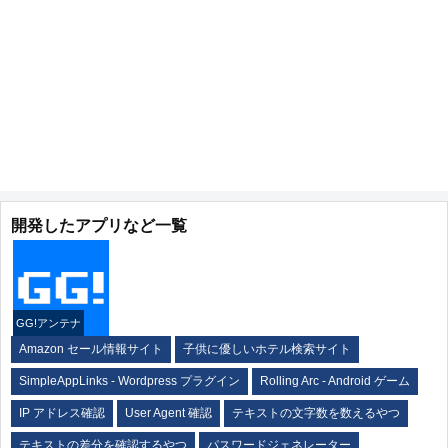
開発したアプリなど一覧
GG!アンテナ
Amazon セール情報サイト
子供に優しいホテル検索サイト
SimpleAppLinks - Wordpress プラグイン
Rolling Arc - Android ゲーム
IP アドレス確認
User Agent 確認
テキストの文字数を数えるやつ
テキストの差分を確認するやつ
パスワードジェネレーター