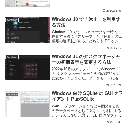
人もいると思う。Gmail では IMAP に対応
しているため、多くの...
2019.05.30
Windows 10 で「休止」を利用す
Windows
る方法
Windows 10 ではコンピュータを一時的に
停止する際に「スリープ」と「休止」の二
種類の選択肢がある。どちらも PC をシャ
ットダウンせずに PC の動作を一時的に止
2020.07.13
める事によってバッテリーの消費を抑えた
り電気代を節約することができる。...
Windows 11 のタスクマネージャ
Windows
ーの初期表示を変更する方法
2022年10月のアップデートでWindows 11
の タスクマネージャーも今風のデザイン
に変わってしまった。ダークモードにも対
応しだいぶかっこよくなったのだが、タス
2022.10.28
クマネージャーを開いた際にプロセス一覧
が表示されるといった仕様変更もある...
Windows 向け SQLite の GUI クラ
Software
イアント PupSQLite
Web アプリケーションなどを開発する際
のデータベースとして SQLite を利用する
という人は多いと思う。DB 自体がファイ
ル一つのみで構成されておりシンプルで使
2019.10.31
いやすいため、様々なアプリで利用されて