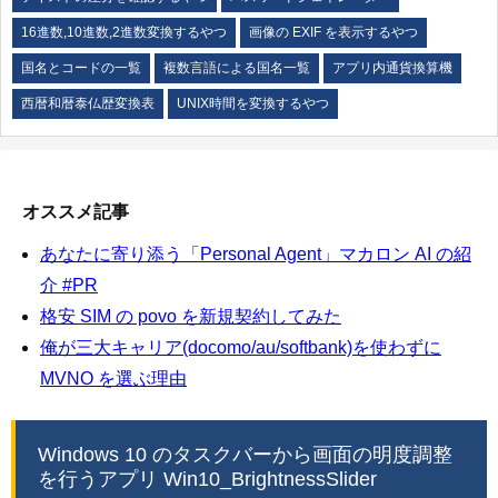
16進数,10進数,2進数変換するやつ
画像の EXIF を表示するやつ
国名とコードの一覧
複数言語による国名一覧
アプリ内通貨換算機
西暦和暦泰仏歴変換表
UNIX時間を変換するやつ
オススメ記事
あなたに寄り添う「Personal Agent」マカロン AI の紹
介 #PR
格安 SIM の povo を新規契約してみた
俺が三大キャリア(docomo/au/softbank)を使わずに
MVNO を選ぶ理由
Windows 10 のタスクバーから画面の明度調整
を行うアプリ Win10_BrightnessSlider