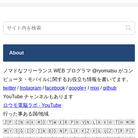
About
ノマドなフリーランス WEB プログラマ @ryomatsu がコン
ピュータ・モバイルに関するお役立ち情報を書いてます。
twitter
/
Instagram
/
facebook
/
google+
/
mixi
/
github
YouTube チャンネルもあります
ロウモ電脳ラボ - YouTube
行った事ある国/地域
🇯🇵 🇨🇳 🇭🇰 🇲🇴 🇹🇼 🇰🇷 🇵🇭 🇻🇳 🇱🇦 🇰🇭 🇹🇭 🇲🇲
🇲🇾 🇸🇬 🇮🇩 🇮🇳 🇧🇩 🇳🇵 🇱🇰 🇰🇿 🇰🇬 🇺🇿 🇹🇷 🇵🇹