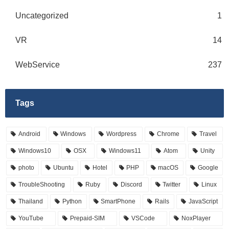
Uncategorized
1
VR
14
WebService
237
Tags
Android
Windows
Wordpress
Chrome
Travel
Windows10
OSX
Windows11
Atom
Unity
photo
Ubuntu
Hotel
PHP
macOS
Google
TroubleShooting
Ruby
Discord
Twitter
Linux
Thailand
Python
SmartPhone
Rails
JavaScript
YouTube
Prepaid-SIM
VSCode
NoxPlayer