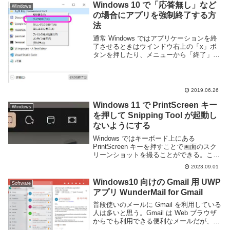
Windows 10 で「応答無し」など
Windows
の場合にアプリを強制終了する方
法
通常 Windows ではアプリケーションを終
了させるときはウインドウ右上の「x」ボ
タンを押したり、メニューから「終了」を
選ぶ事が多い。しかし、ウインドウがどこ
かに消えてしまったり、「応答なし」状態
になって操作できない等、場合によっては
正常...
2019.06.26
Windows 11 で PrintScreen キー
Windows
を押して Snipping Tool が起動し
ないようにする
Windows ではキーボード上にある
PrintScreen キーを押すことで画面のスク
リーンショットを撮ることができる。この
機能は古くからあるものの一つで、長らく
2023.09.01
はキーを押すだけで画面全体のスクリーン
ショットを撮りクリップボードにコピー...
Windows10 向けの Gmail 用 UWP
Software
アプリ WunderMail for Gmail
普段使いのメールに Gmail を利用している
人は多いと思う。Gmail は Web ブラウザ
からでも利用できる便利なメールだが、デ
スクトップアプリとして利用したいという