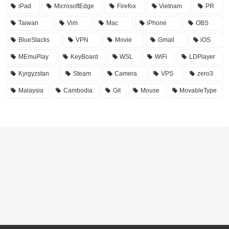
iPad
MicrosoftEdge
Firefox
Vietnam
PR
Taiwan
Vim
Mac
iPhone
OBS
BlueStacks
VPN
Movie
Gmail
iOS
MEmuPlay
KeyBoard
WSL
WiFi
LDPlayer
Kyrgyzstan
Steam
Camera
VPS
zero3
Malaysia
Cambodia
Git
Mouse
MovableType