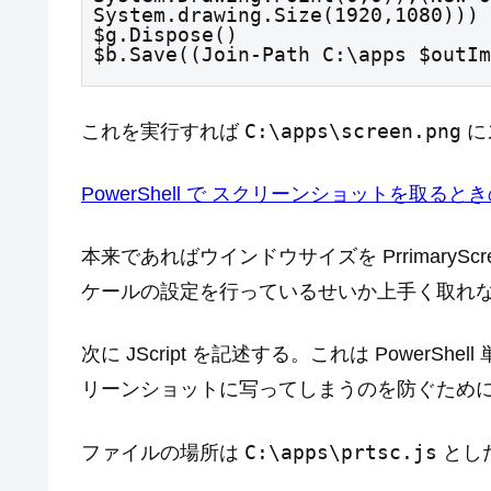
System.drawing.Size(1920,1080)))

$g.Dispose()

$b.Save((Join-Path C:\apps $outIm
C:\apps\screen.png
これを実行すれば
に
PowerShell で スクリーンショットを取るときの注意 -
本来であればウインドウサイズを PrrimaryScr
ケールの設定を行っているせいか上手く取れ
次に JScript を記述する。これは Power
リーンショットに写ってしまうのを防ぐため
C:\apps\prtsc.js
ファイルの場所は
とし