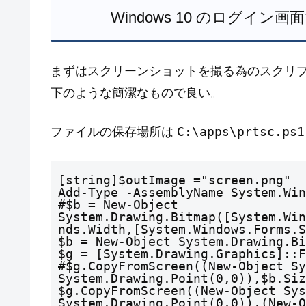
Windows 10 のログイ
まずはスクリーンショットを撮る為のスクリ
下のような簡潔なもので良い。
C:\apps\prtsc.ps1
ファイルの保存場所は
[string]$outImage ="screen.png"

Add-Type -AssemblyName System.Win
#$b = New-Object 
System.Drawing.Bitmap([System.Win
nds.Width,[System.Windows.Forms.S
$b = New-Object System.Drawing.Bi
$g = [System.Drawing.Graphics]::F
#$g.CopyFromScreen((New-Object Sy
System.Drawing.Point(0,0)),$b.Siz
$g.CopyFromScreen((New-Object Sys
System.Drawing.Point(0,0)),(New-O