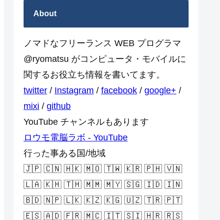
About
ノマドなフリーランス WEB プログラマ
@ryomatsu がコンピュータ・モバイルに
関するお役立ち情報を書いてます。
twitter
/
Instagram
/
facebook
/
google+
/
mixi
/
github
YouTube チャンネルもあります
ロウモ電脳ラボ - YouTube
行った事ある国/地域
🇯🇵 🇨🇳 🇭🇰 🇲🇴 🇹🇼 🇰🇷 🇵🇭 🇻🇳
🇱🇦 🇰🇭 🇹🇭 🇲🇲 🇲🇾 🇸🇬 🇮🇩 🇮🇳
🇧🇩 🇳🇵 🇱🇰 🇰🇿 🇰🇬 🇺🇿 🇹🇷 🇵🇹
🇪🇸 🇦🇩 🇫🇷 🇲🇨 🇮🇹 🇸🇮 🇭🇷 🇷🇸