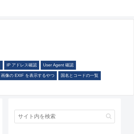
ム
IP アドレス確認
User Agent 確認
画像の EXIF を表示するやつ
国名とコードの一覧