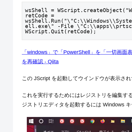
wsShell = WScript.createObject("W
retCode = 
wsShell.Run("\"C:\\Windows\\Syste
ell.exe\" -File \"C:\\apps\\prtsc
WScript.Quit(retCode);
「windows」で「PowerShell」を「
を再確認 - Qiita
この JScript を起動してウインドウが表示
これを実行するためにはレジストリを編集す
ジストリエディタを起動するには Windows 