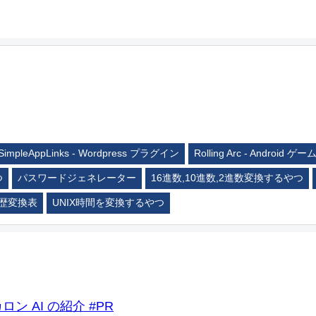
SimpleAppLinks - Wordpress プラグイン
Rolling Arc - Android ゲー
つ
パスワードジェネレーター
16進数,10進数,2進数変換するやつ
歴変換表
UNIX時間を変換するやつ
ロン AI の紹介 #PR