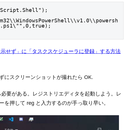
Script.Shell");

m32\\WindowsPowerShell\\v1.0\\powersh
.ps1\"",0,true);

一切画面表示せず」に「タスクスケジューラに登録」する方法
されずにスクリーンショットが撮れたら OK.
る必要がある。レジストリエディタを起動しよう。レ
キーを押して reg と入力するのが手っ取り早い。