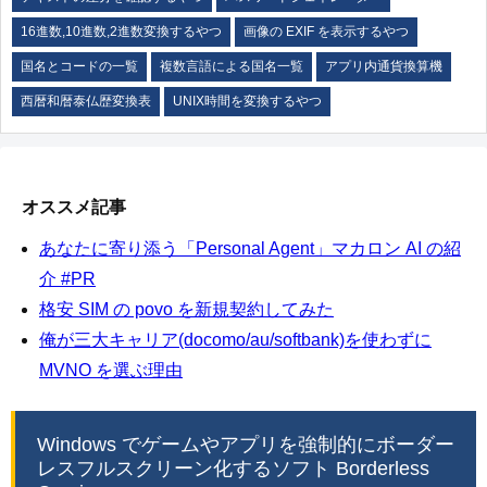
16進数,10進数,2進数変換するやつ
画像の EXIF を表示するやつ
国名とコードの一覧
複数言語による国名一覧
アプリ内通貨換算機
西暦和暦泰仏歴変換表
UNIX時間を変換するやつ
オススメ記事
あなたに寄り添う「Personal Agent」マカロン AI の紹
介 #PR
格安 SIM の povo を新規契約してみた
俺が三大キャリア(docomo/au/softbank)を使わずに
MVNO を選ぶ理由
Windows でゲームやアプリを強制的にボーダー
レスフルスクリーン化するソフト Borderless