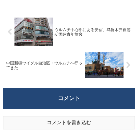
場合、別途 USB Web カメラなどを購入す
る必要があり、準備が面倒だ。Andro...
ウルムチ中心部にある安宿、乌鲁木齐自游
驴国际青年旅舍
中国新疆ウイグル自治区・ウルムチへ行っ
てきた
コメント
コメントを書き込む