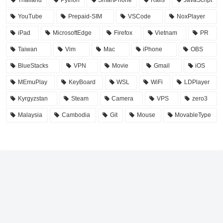
YouTube
Prepaid-SIM
VSCode
NoxPlayer
iPad
MicrosoftEdge
Firefox
Vietnam
PR
Taiwan
Vim
Mac
iPhone
OBS
BlueStacks
VPN
Movie
Gmail
iOS
MEmuPlay
KeyBoard
WSL
WiFi
LDPlayer
Kyrgyzstan
Steam
Camera
VPS
zero3
Malaysia
Cambodia
Git
Mouse
MovableType