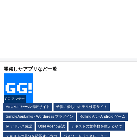
開発したアプリなど一覧
GG!アンテナ
Amazon セール情報サイト
子供に優しいホテル検索サイト
SimpleAppLinks - Wordpress プラグイン
Rolling Arc - Android ゲーム
IP アドレス確認
User Agent 確認
テキストの文字数を数えるやつ
テキストの差分を確認するやつ
パスワードジェネレーター