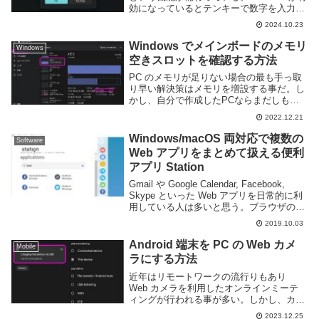
効になっているとテンキーで数字を入力す
ることができるため、エクセルなどの数値
2024.10.23
を扱う人にとっては便利な機能となってい
る。しかし、ノートパソコンなどの場...
Windows でメインボードのメモリ
Windows
空きスロットを確認する方法
PC のメモリが足りない場合の最も手っ取
り早い解決策はメモリを増設する事だ。し
かし、自分で作成したPCならまだしもメ
ーカー製PCやノートパソコンであればメ
2022.12.21
モリスロットが空いているのかどうかわか
らない事もある。確認のために PC の蓋を
Windows/macOS 両対応で複数の
Software
開ける...
Web アプリをまとめて扱える便利
アプリ Station
Gmail や Google Calendar, Facebook,
Skype といった Web アプリを日常的に利
用している人は多いと思う。ブラウザのみ
で利用でき仕事やプライベートなど様々な
2019.10.03
場面で役に立つアプリだが、Web ブラウ
ザのタ...
Android 端末を PC の Web カメ
Mobile
ラにする方法
近年はリモートワークの流行りもあり
Web カメラを利用したオンラインミーテ
ィングが行われる事が多い。しかし、カメ
ラが搭載されていない PC を利用している
2023.12.25