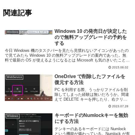
関連記事
Windows 10 の発売日が決定した
Windows
ので無料アップグレードの予約を
する
今日 Windows 機のタスクバーを見たら見慣れないアイコンがあったの
で見てみたら Windows 10 の無料アップグレードの案内であった。無
料で最新の OS が使えるようになるとは Microsoft も気のきいたことを
するようになっ...
2015.06.02
OneDrive で削除したファイルを
WebService
復元する方法
PC を利用する際、うっかりファイルを削
除してしまった経験は無いだろうか。間違
えて DELETE キーを押したり、右クリッ
クメニューから誤って削除を選択したりす
2023.07.28
るかもしれない。また、不要だと思って削
除したけどあとから必要だったということ
キーボードのNumlockキーを無効
Windows
に気...
にする方法
テンキーのあるキーボードには Numlock
という機能が備わっている。Numlock が有