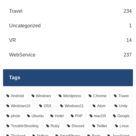
Travel
234
Uncategorized
1
VR
14
WebService
237
Tags
Android
Windows
Wordpress
Chrome
Travel
Windows10
OSX
Windows11
Atom
Unity
photo
Ubuntu
Hotel
PHP
macOS
Google
TroubleShooting
Ruby
Discord
Twitter
Linux
Thailand
Python
SmartPhone
Rails
JavaScript