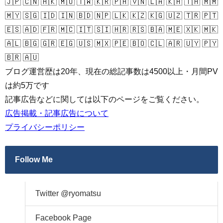
🇯🇵 🇨🇳 🇭🇰 🇲🇴 🇹🇼 🇰🇷 🇵🇭 🇻🇳 🇱🇦 🇰🇭 🇹🇭 🇲🇲
🇲🇾 🇸🇬 🇮🇩 🇮🇳 🇧🇩 🇳🇵 🇱🇰 🇰🇿 🇰🇬 🇺🇿 🇹🇷 🇵🇹
🇪🇸 🇦🇩 🇫🇷 🇲🇨 🇮🇹 🇸🇮 🇭🇷 🇷🇸 🇧🇦 🇲🇪 🇽🇰 🇲🇰
🇦🇱 🇧🇬 🇬🇷 🇪🇬 🇺🇸 🇲🇽 🇵🇪 🇧🇴 🇨🇱 🇦🇷 🇺🇾 🇵🇾
🇧🇷 🇦🇺
ブログ運営歴は20年、現在の総記事数は4500以上・月間PV
は約5万です
記事広告などに関しては以下のページをご覧ください。
広告掲載・記事広告について
プライバシーポリシー
Follow Me
Twitter @ryomatsu
Facebook Page