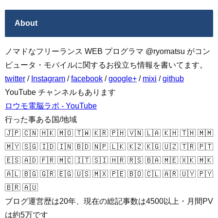
About
ノマドなフリーランス WEB プログラマ @ryomatsu がコン
ピュータ・モバイルに関するお役立ち情報を書いてます。
twitter
/
Instagram
/
facebook
/
google+
/
mixi
/
github
YouTube チャンネルもあります
ロウモ電脳ラボ - YouTube
行った事ある国/地域
🇯🇵 🇨🇳 🇭🇰 🇲🇴 🇹🇼 🇰🇷 🇵🇭 🇻🇳 🇱🇦 🇰🇭 🇹🇭 🇲🇲
🇲🇾 🇸🇬 🇮🇩 🇮🇳 🇧🇩 🇳🇵 🇱🇰 🇰🇿 🇰🇬 🇺🇿 🇹🇷 🇵🇹
🇪🇸 🇦🇩 🇫🇷 🇲🇨 🇮🇹 🇸🇮 🇭🇷 🇷🇸 🇧🇦 🇲🇪 🇽🇰 🇲🇰
🇦🇱 🇧🇬 🇬🇷 🇪🇬 🇺🇸 🇲🇽 🇵🇪 🇧🇴 🇨🇱 🇦🇷 🇺🇾 🇵🇾
🇧🇷 🇦🇺
ブログ運営歴は20年、現在の総記事数は4500以上・月間PV
は約5万です