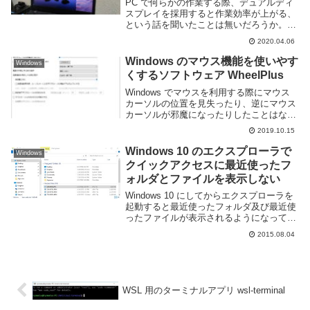
PC で何らかの作業する際、デュアルディ
スプレイを採用すると作業効率が上がる、
という話を聞いたことは無いだろうか。単
純に画面が二倍になればその分表示できる
2020.04.06
情報量が増えウインドウの切替の手間など
が省けるため、より効率よく作業を行える
Windows のマウス機能を使いやす
Windows
というわけ...
くするソフトウェア WheelPlus
Windows でマウスを利用する際にマウス
カーソルの位置を見失ったり、逆にマウス
カーソルが邪魔になったりしたことはない
だろうか。他にも OS 標準の機能ではカス
2019.10.15
タマイズ性も低く、満足の行く設定にでき
ない事もある。WheelPlus という...
Windows 10 のエクスプローラで
Windows
クイックアクセスに最近使ったフ
ォルダとファイルを表示しない
Windows 10 にしてからエクスプローラを
起動すると最近使ったフォルダ及び最近使
ったファイルが表示されるようになって
た。最近使ったファイルをまた使う事はそ
2015.08.04
んなに無く邪魔なだけなのでこの機能を削
除してしまおう。最近使ったフォルダとフ
ァイ...
WSL 用のターミナルアプリ wsl-terminal