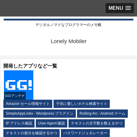
MENU
デジタルノマドなプログラマーのメモ帳
Lonely Mobiler
開発したアプリなど一覧
GG!アンテナ
Amazon セール情報サイト
子供に優しいホテル検索サイト
SimpleAppLinks - Wordpress プラグイン
Rolling Arc - Android ゲーム
IP アドレス確認
User Agent 確認
テキストの文字数を数えるやつ
テキストの差分を確認するやつ
パスワードジェネレーター