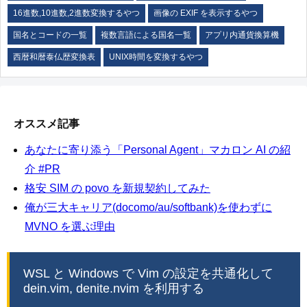
16進数,10進数,2進数変換するやつ
画像の EXIF を表示するやつ
国名とコードの一覧
複数言語による国名一覧
アプリ内通貨換算機
西暦和暦泰仏歴変換表
UNIX時間を変換するやつ
オススメ記事
あなたに寄り添う「Personal Agent」マカロン AI の紹
介 #PR
格安 SIM の povo を新規契約してみた
俺が三大キャリア(docomo/au/softbank)を使わずに
MVNO を選ぶ理由
WSL と Windows で Vim の設定を共通化して
dein.vim, denite.nvim を利用する