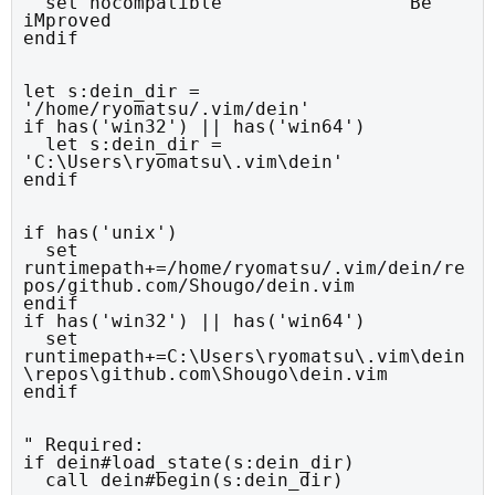
  set nocompatible               " Be 
iMproved

endif
let s:dein_dir = 
'/home/ryomatsu/.vim/dein'

if has('win32') || has('win64')

  let s:dein_dir = 
'C:\Users\ryomatsu\.vim\dein'

endif
if has('unix')

  set 
runtimepath+=/home/ryomatsu/.vim/dein/re
pos/github.com/Shougo/dein.vim

endif

if has('win32') || has('win64')

  set 
runtimepath+=C:\Users\ryomatsu\.vim\dein
\repos\github.com\Shougo\dein.vim

endif
" Required:

if dein#load_state(s:dein_dir)

  call dein#begin(s:dein_dir)