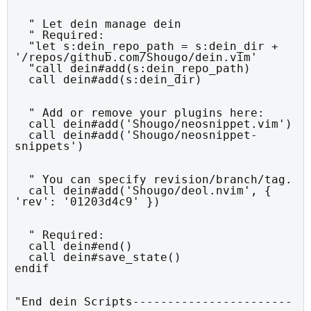
  " Let dein manage dein

  " Required:

  "let s:dein_repo_path = s:dein_dir + 
'/repos/github.com/Shougo/dein.vim'

  "call dein#add(s:dein_repo_path)

  call dein#add(s:dein_dir)
  " Add or remove your plugins here:

  call dein#add('Shougo/neosnippet.vim')

  call dein#add('Shougo/neosnippet-
snippets')
  " You can specify revision/branch/tag.

  call dein#add('Shougo/deol.nvim', { 
'rev': '01203d4c9' })
  " Required:

  call dein#end()

  call dein#save_state()

endif
"End dein Scripts-----------------------