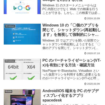
Windows 11 のスタートメニューからは
PC 内部だけでなく Web での検索を行う
ことができる。しかし、この検索では必ず
Bing を利用し、ブラウザも強制的に Edge
2024.10.09
が起動してしまう。Edge を使わせたいと
いう意図はわかる...
Windows 10 の「〇個のアプリを
Windows
閉じて、シャットダウン(再起動)し
ます」を無視して強制的にシャッ
トダウン・再起動する方法
Windows 10 ではアプリを開いた状態でシ
ャットダウンや再起動しようとすると「〇
個のアプリを閉じて、シャットダウン(再
起動)します 戻って作業を保存するには、
2020.07.10
をクリックして、必要な操作を行いま
す。」というメッセージが現れる事があ
PC のバーチャライゼーション(VT-
Windows
る。こ...
x)を有効にする方法・確認方法
NoxPlayer や Bluestacks, Virtualbox とい
った仮想マシンを利用する際に必要となる
のがバーチャライゼーション(VT-x)と呼ば
れる機能だ。これを利用する事で仮想マシ
2020.03.06
ンを動かすことができたり、より高速に動
作するこ...
Android/iOS 端末を PC のサブデ
Mobile
ィスプレイ化するアプリ
spacedesk