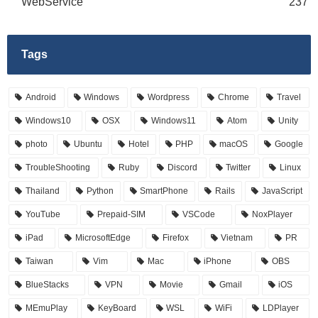
WebService
237
Tags
Android
Windows
Wordpress
Chrome
Travel
Windows10
OSX
Windows11
Atom
Unity
photo
Ubuntu
Hotel
PHP
macOS
Google
TroubleShooting
Ruby
Discord
Twitter
Linux
Thailand
Python
SmartPhone
Rails
JavaScript
YouTube
Prepaid-SIM
VSCode
NoxPlayer
iPad
MicrosoftEdge
Firefox
Vietnam
PR
Taiwan
Vim
Mac
iPhone
OBS
BlueStacks
VPN
Movie
Gmail
iOS
MEmuPlay
KeyBoard
WSL
WiFi
LDPlayer