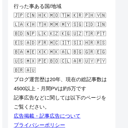
行った事ある国/地域
🇯🇵 🇨🇳 🇭🇰 🇲🇴 🇹🇼 🇰🇷 🇵🇭 🇻🇳
🇱🇦 🇰🇭 🇹🇭 🇲🇲 🇲🇾 🇸🇬 🇮🇩 🇮🇳
🇧🇩 🇳🇵 🇱🇰 🇰🇿 🇰🇬 🇺🇿 🇹🇷 🇵🇹
🇪🇸 🇦🇩 🇫🇷 🇲🇨 🇮🇹 🇸🇮 🇭🇷 🇷🇸
🇧🇦 🇲🇪 🇽🇰 🇲🇰 🇦🇱 🇧🇬 🇬🇷 🇪🇬
🇺🇸 🇲🇽 🇵🇪 🇧🇴 🇨🇱 🇦🇷 🇺🇾 🇵🇾
🇧🇷 🇦🇺
ブログ運営歴は20年、現在の総記事数は
4500以上・月間PVは約5万です
記事広告などに関しては以下のページを
ご覧ください。
広告掲載・記事広告について
プライバシーポリシー