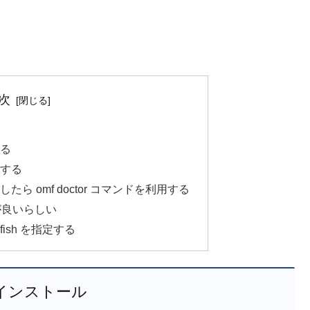
次
する
用する
生したら omf doctor コマンドを利用する
n が良いらしい
 fish を指定する
 のインストール