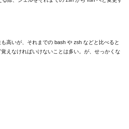
える際、シェルをそれまでの zsh から fish へと変更す
いが、それまでの bash や zsh などと比べると
ど覚えなければいけないことは多い。が、せっかくな