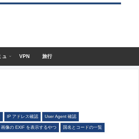
エミュ
VPN
旅行
ム
IP アドレス確認
User Agent 確認
画像の EXIF を表示するやつ
国名とコードの一覧