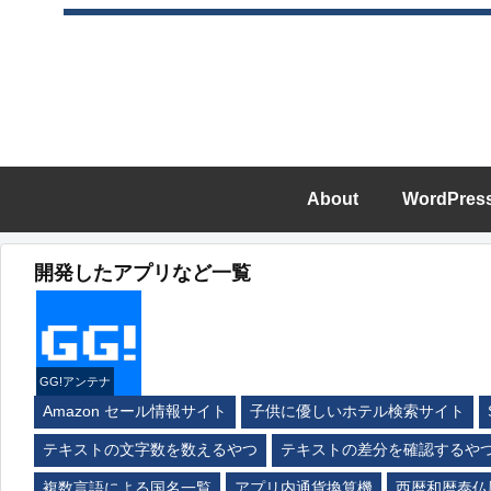
About
WordPres
開発したアプリなど一覧
GG!アンテナ
Amazon セール情報サイト
子供に優しいホテル検索サイト
テキストの文字数を数えるやつ
テキストの差分を確認するや
複数言語による国名一覧
アプリ内通貨換算機
西暦和暦泰仏