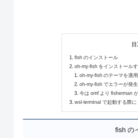
目
fish のインストール
oh-my-fish をインストール
oh-my-fish のテーマを適
oh-my-fish でエラーが発
今は omf より fisherma
wsl-terminal で起動する際に
fish