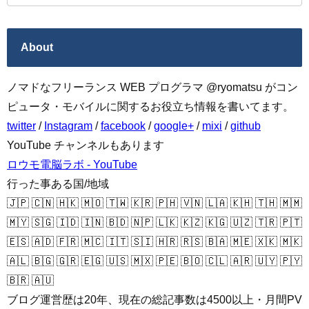
About
ノマドなフリーランス WEB プログラマ @ryomatsu がコン
ピュータ・モバイルに関するお役立ち情報を書いてます。
twitter
/
Instagram
/
facebook
/
google+
/
mixi
/
github
YouTube チャンネルもあります
ロウモ電脳ラボ - YouTube
行った事ある国/地域
🇯🇵 🇨🇳 🇭🇰 🇲🇴 🇹🇼 🇰🇷 🇵🇭 🇻🇳 🇱🇦 🇰🇭 🇹🇭 🇲🇲
🇲🇾 🇸🇬 🇮🇩 🇮🇳 🇧🇩 🇳🇵 🇱🇰 🇰🇿 🇰🇬 🇺🇿 🇹🇷 🇵🇹
🇪🇸 🇦🇩 🇫🇷 🇲🇨 🇮🇹 🇸🇮 🇭🇷 🇷🇸 🇧🇦 🇲🇪 🇽🇰 🇲🇰
🇦🇱 🇧🇬 🇬🇷 🇪🇬 🇺🇸 🇲🇽 🇵🇪 🇧🇴 🇨🇱 🇦🇷 🇺🇾 🇵🇾
🇧🇷 🇦🇺
ブログ運営歴は20年、現在の総記事数は4500以上・月間PV