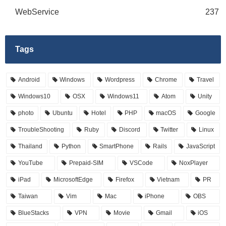
WebService
237
Tags
Android
Windows
Wordpress
Chrome
Travel
Windows10
OSX
Windows11
Atom
Unity
photo
Ubuntu
Hotel
PHP
macOS
Google
TroubleShooting
Ruby
Discord
Twitter
Linux
Thailand
Python
SmartPhone
Rails
JavaScript
YouTube
Prepaid-SIM
VSCode
NoxPlayer
iPad
MicrosoftEdge
Firefox
Vietnam
PR
Taiwan
Vim
Mac
iPhone
OBS
BlueStacks
VPN
Movie
Gmail
iOS