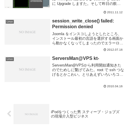
に Upgrade しますた。そして昨日の飲み
会で同僚から「Androidアプリ や ら な い
か」と声をかけてもらったので、参...
2011.11.12
session_write_close() failed:
Linux
Permission denied
Joomla をインスコしようとしたところ、
インストール最初の言語を選択する画面か
ら動かなくなってしまったのでエラーログ
を確認したら session がパーミッション無
2012.07.16
くて読み込めない的なエラーが出てた。
session を書き込んでるディレ...
ServersMan@VPS kt-
Linux
ServersMan@VPSから利用開始通知きた
のでためしに繋げてみた。root で ssh つな
げるとかこわい。とりあえずいろいろコマ
ンド打ってみる。基本的にCentOS5の初期
値とほぼ同じなのかな。IPv4とIPv6両方の
2010.04.16
アドレス貰える...
iPodをつくった男 スティーブ・ジョブズ
の現場介入型ビジネス