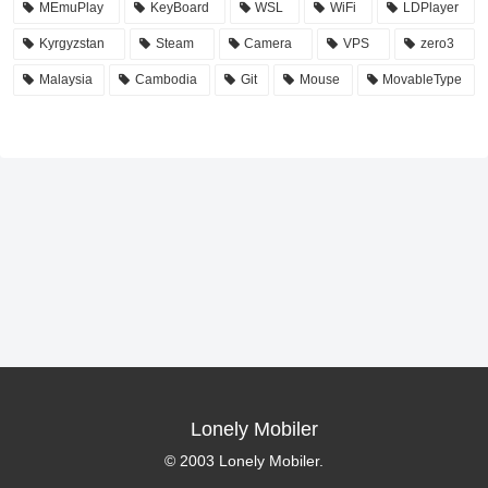
MEmuPlay
KeyBoard
WSL
WiFi
LDPlayer
Kyrgyzstan
Steam
Camera
VPS
zero3
Malaysia
Cambodia
Git
Mouse
MovableType
Lonely Mobiler
© 2003 Lonely Mobiler.