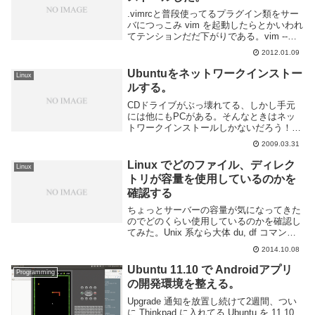
.vimrcと普段使ってるプラグイン類をサー
バにつっこみ vim を起動したらとかいわれ
てテンションだだ下がりである。vim --
version してみたらたしかに 7.0 だ。こん
2012.01.09
なものは使えない、とっとと新しいものに
する。しかしこの C...
Ubuntuをネットワークインストー
Linux
ルする。
CDドライブがぶっ壊れてる、しかし手元
には他にもPCがある。そんなときはネッ
トワークインストールしかないだろう！と
いうわけで初めてやってみた。こちらの
2009.03.31
URLを参考にしました。ありがとうござい
ます。:X40 マシンに PXE ブートで Ubu...
Linux でどのファイル、ディレク
Linux
トリが容量を使用しているのかを
確認する
ちょっとサーバーの容量が気になってきた
のでどのくらい使用しているのかを確認し
てみた。Unix 系なら大体 du, df コマンド
あるので Linux に限った話じゃないけど自
2014.10.08
分が良く使うのが Ubuntu なので Linux と
いうことに。...
Ubuntu 11.10 で Androidアプリ
Programming
の開発環境を整える。
Upgrade 通知を放置し続けて2週間、つい
に Thinkpad に入れてる Ubuntu を 11.10