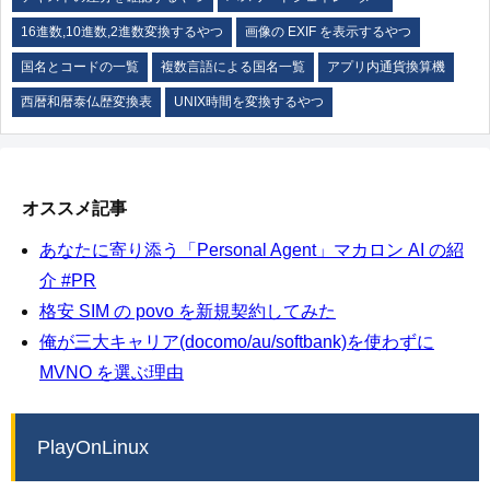
16進数,10進数,2進数変換するやつ
画像の EXIF を表示するやつ
国名とコードの一覧
複数言語による国名一覧
アプリ内通貨換算機
西暦和暦泰仏歴変換表
UNIX時間を変換するやつ
オススメ記事
あなたに寄り添う「Personal Agent」マカロン AI の紹
介 #PR
格安 SIM の povo を新規契約してみた
俺が三大キャリア(docomo/au/softbank)を使わずに
MVNO を選ぶ理由
PlayOnLinux