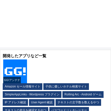
開発したアプリなど一覧
GG!アンテナ
Amazon セール情報サイト
子供に優しいホテル検索サイト
SimpleAppLinks - Wordpress プラグイン
Rolling Arc - Android ゲーム
IP アドレス確認
User Agent 確認
テキストの文字数を数えるやつ
テキストの差分を確認するやつ
パスワードジェネレーター