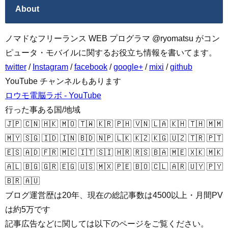
About
ノマドなフリーランス WEB プログラマ @ryomatsu がコン
ピュータ・モバイルに関するお役立ち情報を書いてます。
twitter
/
Instagram
/
facebook
/
google+
/
mixi
/
github
YouTube チャンネルもあります
ロウモ電脳ラボ - YouTube
行った事ある国/地域
🇯🇵 🇨🇳 🇭🇰 🇲🇴 🇹🇼 🇰🇷 🇵🇭 🇻🇳 🇱🇦 🇰🇭 🇹🇭 🇲🇲
🇲🇾 🇸🇬 🇮🇩 🇮🇳 🇧🇩 🇳🇵 🇱🇰 🇰🇿 🇰🇬 🇺🇿 🇹🇷 🇵🇹
🇪🇸 🇦🇩 🇫🇷 🇲🇨 🇮🇹 🇸🇮 🇭🇷 🇷🇸 🇧🇦 🇲🇪 🇽🇰 🇲🇰
🇦🇱 🇧🇬 🇬🇷 🇪🇬 🇺🇸 🇲🇽 🇵🇪 🇧🇴 🇨🇱 🇦🇷 🇺🇾 🇵🇾
🇧🇷 🇦🇺
ブログ運営歴は20年、現在の総記事数は4500以上・月間PV
は約5万です
記事広告などに関しては以下のページをご覧ください。