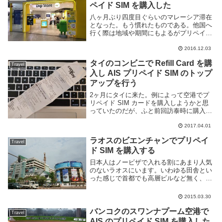
の...
ペイド SIM を購入した
八ヶ月ぶり四度目ぐらいのマレーシア滞在
となった。もう慣れたものである。他国へ
行く際は地域や期間にもよるがプリペイド
SIM を入手する事にしており、今回も空港
に着いたら即購入した。前回、前々回マレ
2016.12.03
ーシアに滞在した際は Maxis 社のプリペ...
タイのコンビニで Refill Card を購
Travel
入し AIS プリペイド SIM のトップ
アップを行う
2ヶ月にタイに来た。例によって空港でプ
リペイド SIM カードを購入しようかと思
っていたのだが、ふと前回訪泰時に購入し
た AIS の SIM カードをスマートフォンへ
2017.04.01
挿してみたところ、まだ使用期限内だった
のでこれをトップアップして利用する事...
ラオスのビエンチャンでプリペイ
Travel
ド SIM を購入する
日本人はノービザで入れる割にあまり人気
のないラオスにいます。いわゆる田舎とい
った感じで首都でも高層ビルなど無く、の
んびりした雰囲気の良い場所です。さて海
外へ来たらまずする事の一つにプリペイド
2015.03.30
SIM の購入があります。ラオスでもさっそ
く入手...
バンコクのスワンナプーム空港で
Travel
AIS のプリペイド SIM を購入した