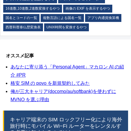
16進数,10進数,2進数変換するやつ
画像の EXIF を表示するやつ
国名とコードの一覧
複数言語による国名一覧
アプリ内通貨換算機
西暦和暦泰仏歴変換表
UNIX時間を変換するやつ
オススメ記事
あなたに寄り添う「Personal Agent」マカロン AI の紹
介 #PR
格安 SIM の povo を新規契約してみた
俺が三大キャリア(docomo/au/softbank)を使わずに
MVNO を選ぶ理由
キャリア端末の SIM ロックフリー化により海外
旅行時にモバイル Wi−Fi ルーターをレンタルす