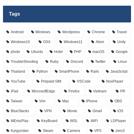
Tags
Android
Windows
Wordpress
Chrome
Travel
Windows10
OSX
Windows11
Atom
Unity
photo
Ubuntu
Hotel
PHP
macOS
Google
TroubleShooting
Ruby
Discord
Twitter
Linux
Thailand
Python
SmartPhone
Rails
JavaScript
YouTube
Prepaid-SIM
VSCode
NoxPlayer
iPad
MicrosoftEdge
Firefox
Vietnam
PR
Taiwan
Vim
Mac
iPhone
OBS
BlueStacks
VPN
Movie
Gmail
iOS
MEmuPlay
KeyBoard
WSL
WiFi
LDPlayer
Kyrgyzstan
Steam
Camera
VPS
zero3