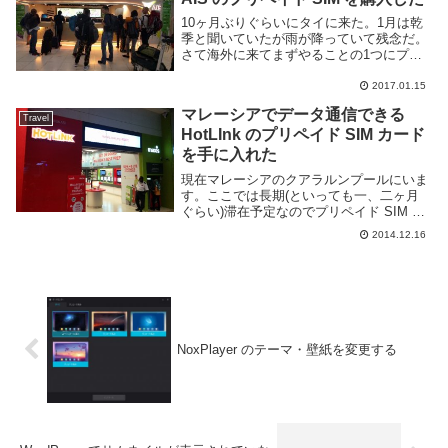
10ヶ月ぶりぐらいにタイに来た。1月は乾
季と聞いていたが雨が降っていて残念だ。
さて海外に来てまずやることの1つにプリ
ペイド SIM の購入がある。それまでタイ
には陸路で入ったり、ドンムアン空港では
2017.01.15
妙に高いプリペイド SIM しか無かった為
マレーシアでデータ通信できる
空...
Travel
HotLInk のプリペイド SIM カード
を手に入れた
現在マレーシアのクアラルンプールにいま
す。ここでは長期(といっても一、二ヶ月
ぐらい)滞在予定なのでプリペイド SIM カ
ードを入手し、スマートフォンによるデー
2014.12.16
タ通信を行えるようにしました。SIM ロッ
クフリーのスマートフォンを所持していれ
ば...
NoxPlayer のテーマ・壁紙を変更する