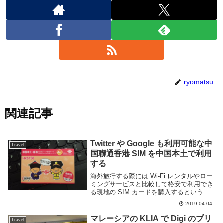
ryomatsu
関連記事
Twitter や Google も利用可能な中
Travel
国聯通香港 SIM を中国本土で利用
する
海外旅行する際には Wi-Fi レンタルやロー
ミングサービスと比較して格安で利用でき
る現地の SIM カードを購入するという方
は多いだろう。しかし、中国本土へ行く際
2019.04.04
には金盾と呼ばれるファイヤーウォールが
問題となるため、それを回避できる香港
マレーシアの KLIA で Digi のプリ
Travel