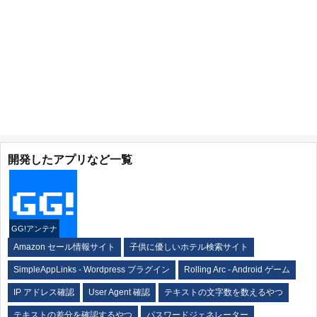
開発したアプリなど一覧
GG!アンテナ
Amazon セール情報サイト
子供に優しいホテル検索サイト
SimpleAppLinks - Wordpress プラグイン
Rolling Arc - Android ゲーム
IP アドレス確認
User Agent 確認
テキストの文字数を数えるやつ
テキストの差分を確認するやつ
パスワードジェネレーター