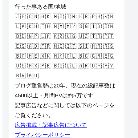
行った事ある国/地域
🇯🇵 🇨🇳 🇭🇰 🇲🇴 🇹🇼 🇰🇷 🇵🇭 🇻🇳
🇱🇦 🇰🇭 🇹🇭 🇲🇲 🇲🇾 🇸🇬 🇮🇩 🇮🇳
🇧🇩 🇳🇵 🇱🇰 🇰🇿 🇰🇬 🇺🇿 🇹🇷 🇵🇹
🇪🇸 🇦🇩 🇫🇷 🇲🇨 🇮🇹 🇸🇮 🇭🇷 🇷🇸
🇧🇦 🇲🇪 🇽🇰 🇲🇰 🇦🇱 🇧🇬 🇬🇷 🇪🇬
🇺🇸 🇲🇽 🇵🇪 🇧🇴 🇨🇱 🇦🇷 🇺🇾 🇵🇾
🇧🇷 🇦🇺
ブログ運営歴は20年、現在の総記事数は
4500以上・月間PVは約5万です
記事広告などに関しては以下のページを
ご覧ください。
広告掲載・記事広告について
プライバシーポリシー