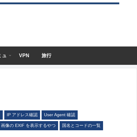
エミュ
VPN
旅行
ム
IP アドレス確認
User Agent 確認
画像の EXIF を表示するやつ
国名とコードの一覧