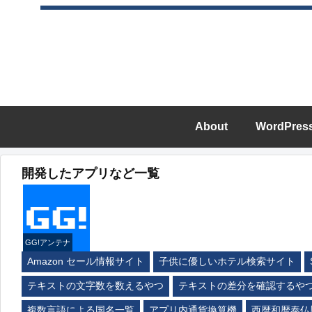
About
WordPres
開発したアプリなど一覧
GG!アンテナ
Amazon セール情報サイト
子供に優しいホテル検索サイト
テキストの文字数を数えるやつ
テキストの差分を確認するや
複数言語による国名一覧
アプリ内通貨換算機
西暦和暦泰仏