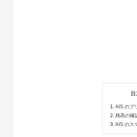
目
AIS のプ
残高の確
AIS の