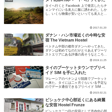
Travel
タイへ行くと Facebook 上で発言したらチ
ェンマイにいる友人に飯に誘われた。しか
し、いくら物価が安いといっても友人と会
うためだけにバンコクからチェンマイに行
くのはどうかなぁと考えていたのだが、近
くにあるパーイという街が評判が良いとい
2017.01.20
う...
ダナン・ハン市場近くの今時な安
Travel
宿 The Vietnam Hostel
ベトナム中部の都市ダナンへやってきた。
ダナンは初めてなのだがとりあえずツーリ
ストエリアにある評価の高そうなところを
ということで The Vietnam Hostel という
2019.11.25
安宿に泊まる事にした。場所は河口付近の
ハン市場という大きな市場の隣。...
タイのプーケットタウンでプリペ
Travel
イド SIM を手に入れた
マレーシアのペナンより陸路でプーケット
へ来た。タイには二ヶ月ぐらいいる予定な
のでデータ通信できるプリペイド SIM を
購入した。タイの携帯キャリア主要キャリ
2015.02.21
アは大きい順に AIS, dtac, True Move の3
つでビッグスリーと呼ば...
ビシュケク中心部近くにある綺麗
Travel
な安宿 Hostel Frunze
ビシュケク二つ目の安宿として市内中心部