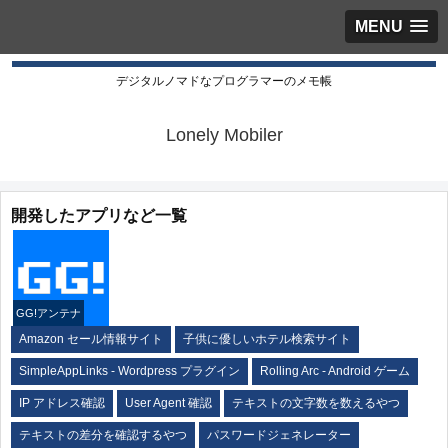
MENU
デジタルノマドなプログラマーのメモ帳
Lonely Mobiler
開発したアプリなど一覧
GG!アンテナ
Amazon セール情報サイト
子供に優しいホテル検索サイト
SimpleAppLinks - Wordpress プラグイン
Rolling Arc - Android ゲーム
IP アドレス確認
User Agent 確認
テキストの文字数を数えるやつ
テキストの差分を確認するやつ
パスワードジェネレーター