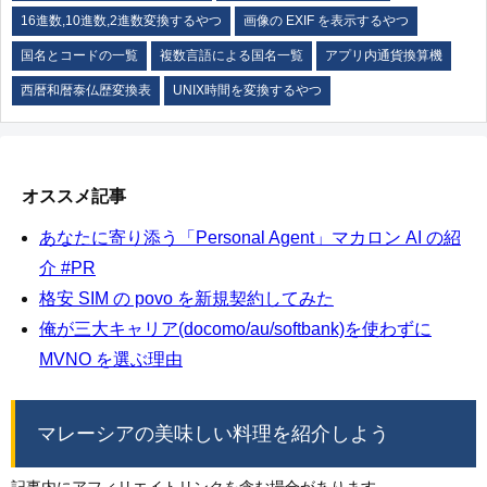
16進数,10進数,2進数変換するやつ
画像の EXIF を表示するやつ
国名とコードの一覧
複数言語による国名一覧
アプリ内通貨換算機
西暦和暦泰仏歴変換表
UNIX時間を変換するやつ
オススメ記事
あなたに寄り添う「Personal Agent」マカロン AI の紹
介 #PR
格安 SIM の povo を新規契約してみた
俺が三大キャリア(docomo/au/softbank)を使わずに
MVNO を選ぶ理由
マレーシアの美味しい料理を紹介しよう
記事内にアフィリエイトリンクを含む場合があります