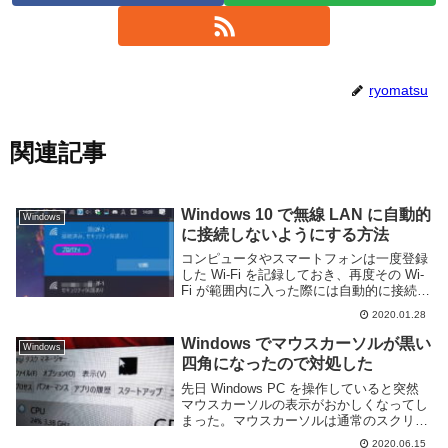
ryomatsu
関連記事
Windows 10 で無線 LAN に自動的
Windows
に接続しないようにする方法
コンピュータやスマートフォンは一度登録
した Wi-Fi を記録しておき、再度その Wi-
Fi が範囲内に入った際には自動的に接続す
る機能が用意されている。しかし、電波が
2020.01.28
不安定であったり速度の遅い Wi-Fi にまで
自動的に接続されてしまうと...
Windows でマウスカーソルが黒い
Windows
四角になったので対処した
先日 Windows PC を操作していると突然
マウスカーソルの表示がおかしくなってし
まった。マウスカーソルは通常のスクリー
ンショットでは撮影できないためカメラで
2020.06.15