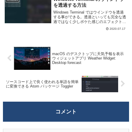
を透過する方法
Windows Terminal ではウインドウを透過
する事ができる。透過といっても完全な透
過ではなく少しボケた感じのエフェクトな
ので後ろのウインドウの内容が見えるとい
2020.07.17
うわけではないが、見た目がカッコよくな
る。こんな感じ。実用性は無い。Wi...
macOS のデスクトップに天気予報を表示
ウィジェットアプリ Weather Widget:
Desktop forecast
ソースコード上で良く使われる単語を簡単
に変換できる Atom パッケージ Toggler
コメント