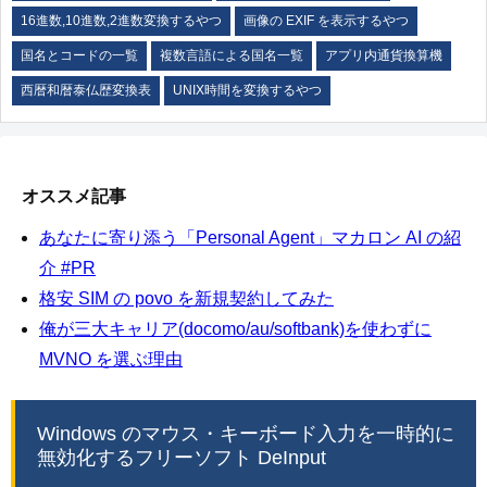
16進数,10進数,2進数変換するやつ
画像の EXIF を表示するやつ
国名とコードの一覧
複数言語による国名一覧
アプリ内通貨換算機
西暦和暦泰仏歴変換表
UNIX時間を変換するやつ
オススメ記事
あなたに寄り添う「Personal Agent」マカロン AI の紹
介 #PR
格安 SIM の povo を新規契約してみた
俺が三大キャリア(docomo/au/softbank)を使わずに
MVNO を選ぶ理由
Windows のマウス・キーボード入力を一時的に
無効化するフリーソフト DeInput