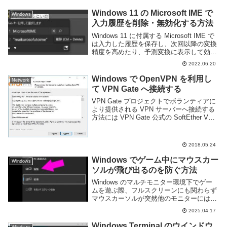
直撮りしたが、このように本来のマウスカ
ーソルに黒い四角がくっついている。そし
Windows 11 の Microsoft IME で
Windows
て...
入力履歴を削除・無効化する方法
Windows 11 に付属する Microsoft IME で
は入力した履歴を保存し、次回以降の変換
精度を高めたり、予測変換に表示して効率
よく変換する事が可能となっている。しか
2022.06.20
し、間違えて入力したものもそのまま表示
されてしまうため、場合に...
Windows で OpenVPN を利用し
Network
て VPN Gate へ接続する
VPN Gate プロジェクトでボランティアに
より提供される VPN サーバーへ接続する
方法には VPN Gate 公式の SoftEther VPN
や OS 標準機能である L2TP/IPsec に加
え、OpenVPN を利用する方法も...
2018.05.24
Windows でゲーム中にマウスカー
Windows
ソルが飛び出るのを防ぐ方法
Windows のマルチモニター環境下でゲー
ムを遊ぶ際、フルスクリーンにも関わらず
マウスカーソルが突然他のモニターにはみ
出てゲームプレイが中断されてしまうこと
2025.04.17
がある。とくに FPS や TPS で発生しがち
だ。この現象はゲームがマルチモニタ...
Windows Terminal のウインドウ
Windows