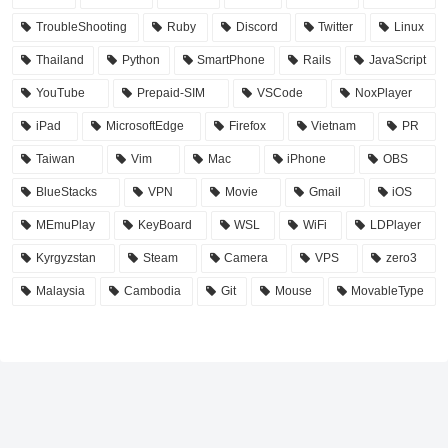
TroubleShooting
Ruby
Discord
Twitter
Linux
Thailand
Python
SmartPhone
Rails
JavaScript
YouTube
Prepaid-SIM
VSCode
NoxPlayer
iPad
MicrosoftEdge
Firefox
Vietnam
PR
Taiwan
Vim
Mac
iPhone
OBS
BlueStacks
VPN
Movie
Gmail
iOS
MEmuPlay
KeyBoard
WSL
WiFi
LDPlayer
Kyrgyzstan
Steam
Camera
VPS
zero3
Malaysia
Cambodia
Git
Mouse
MovableType