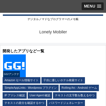
MENU
デジタルノマドなプログラマーのメモ帳
Lonely Mobiler
開発したアプリなど一覧
GG!アンテナ
Amazon セール情報サイト
子供に優しいホテル検索サイト
SimpleAppLinks - Wordpress プラグイン
Rolling Arc - Android ゲーム
IP アドレス確認
User Agent 確認
テキストの文字数を数えるやつ
テキストの差分を確認するやつ
パスワードジェネレーター