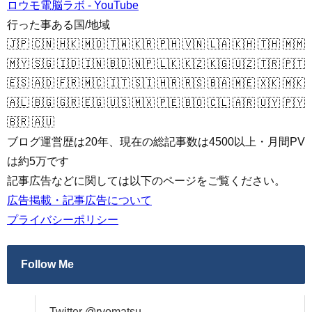
ロウモ電脳ラボ - YouTube
行った事ある国/地域
🇯🇵 🇨🇳 🇭🇰 🇲🇴 🇹🇼 🇰🇷 🇵🇭 🇻🇳 🇱🇦 🇰🇭 🇹🇭 🇲🇲
🇲🇾 🇸🇬 🇮🇩 🇮🇳 🇧🇩 🇳🇵 🇱🇰 🇰🇿 🇰🇬 🇺🇿 🇹🇷 🇵🇹
🇪🇸 🇦🇩 🇫🇷 🇲🇨 🇮🇹 🇸🇮 🇭🇷 🇷🇸 🇧🇦 🇲🇪 🇽🇰 🇲🇰
🇦🇱 🇧🇬 🇬🇷 🇪🇬 🇺🇸 🇲🇽 🇵🇪 🇧🇴 🇨🇱 🇦🇷 🇺🇾 🇵🇾
🇧🇷 🇦🇺
ブログ運営歴は20年、現在の総記事数は4500以上・月間PV
は約5万です
記事広告などに関しては以下のページをご覧ください。
広告掲載・記事広告について
プライバシーポリシー
Follow Me
Twitter @ryomatsu