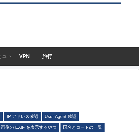
エミュ
VPN
旅行
ム
IP アドレス確認
User Agent 確認
画像の EXIF を表示するやつ
国名とコードの一覧