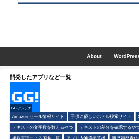
About
WordPres
開発したアプリなど一覧
GG!アンテナ
Amazon セール情報サイト
子供に優しいホテル検索サイト
テキストの文字数を数えるやつ
テキストの差分を確認するや
複数言語による国名一覧
アプリ内通貨換算機
西暦和暦泰仏