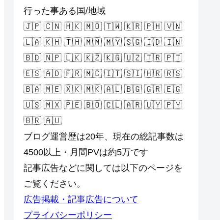
行った事ある国/地域
🇯🇵 🇨🇳 🇭🇰 🇲🇴 🇹🇼 🇰🇷 🇵🇭 🇻🇳
🇱🇦 🇰🇭 🇹🇭 🇲🇲 🇲🇾 🇸🇬 🇮🇩 🇮🇳
🇧🇩 🇳🇵 🇱🇰 🇰🇿 🇰🇬 🇺🇿 🇹🇷 🇵🇹
🇪🇸 🇦🇩 🇫🇷 🇲🇨 🇮🇹 🇸🇮 🇭🇷 🇷🇸
🇧🇦 🇲🇪 🇽🇰 🇲🇰 🇦🇱 🇧🇬 🇬🇷 🇪🇬
🇺🇸 🇲🇽 🇵🇪 🇧🇴 🇨🇱 🇦🇷 🇺🇾 🇵🇾
🇧🇷 🇦🇺
ブログ運営歴は20年、現在の総記事数は
4500以上・月間PVは約5万です
記事広告などに関しては以下のページを
ご覧ください。
広告掲載・記事広告について
プライバシーポリシー