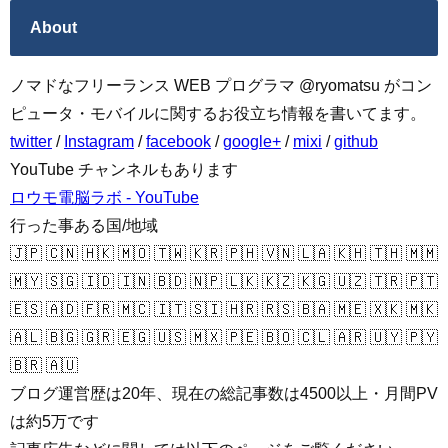
About
ノマドなフリーランス WEB プログラマ @ryomatsu がコン
ピュータ・モバイルに関するお役立ち情報を書いてます。
twitter
/
Instagram
/
facebook
/
google+
/
mixi
/
github
YouTube チャンネルもあります
ロウモ電脳ラボ - YouTube
行った事ある国/地域
🇯🇵 🇨🇳 🇭🇰 🇲🇴 🇹🇼 🇰🇷 🇵🇭 🇻🇳 🇱🇦 🇰🇭 🇹🇭 🇲🇲
🇲🇾 🇸🇬 🇮🇩 🇮🇳 🇧🇩 🇳🇵 🇱🇰 🇰🇿 🇰🇬 🇺🇿 🇹🇷 🇵🇹
🇪🇸 🇦🇩 🇫🇷 🇲🇨 🇮🇹 🇸🇮 🇭🇷 🇷🇸 🇧🇦 🇲🇪 🇽🇰 🇲🇰
🇦🇱 🇧🇬 🇬🇷 🇪🇬 🇺🇸 🇲🇽 🇵🇪 🇧🇴 🇨🇱 🇦🇷 🇺🇾 🇵🇾
🇧🇷 🇦🇺
ブログ運営歴は20年、現在の総記事数は4500以上・月間PV
は約5万です