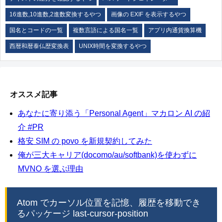
16進数,10進数,2進数変換するやつ
画像の EXIF を表示するやつ
国名とコードの一覧
複数言語による国名一覧
アプリ内通貨換算機
西暦和暦泰仏歴変換表
UNIX時間を変換するやつ
オススメ記事
あなたに寄り添う「Personal Agent」マカロン AI の紹
介 #PR
格安 SIM の povo を新規契約してみた
俺が三大キャリア(docomo/au/softbank)を使わずに
MVNO を選ぶ理由
Atom でカーソル位置を記憶、履歴を移動でき
るパッケージ last-cursor-position