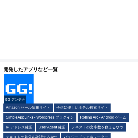
開発したアプリなど一覧
GG!アンテナ
Amazon セール情報サイト
子供に優しいホテル検索サイト
SimpleAppLinks - Wordpress プラグイン
Rolling Arc - Android ゲーム
IP アドレス確認
User Agent 確認
テキストの文字数を数えるやつ
テキストの差分を確認するやつ
パスワードジェネレーター