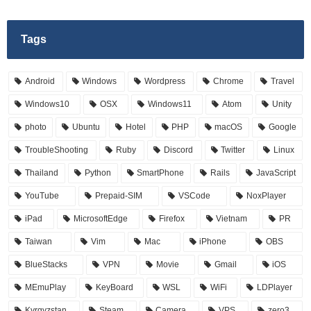
Tags
Android
Windows
Wordpress
Chrome
Travel
Windows10
OSX
Windows11
Atom
Unity
photo
Ubuntu
Hotel
PHP
macOS
Google
TroubleShooting
Ruby
Discord
Twitter
Linux
Thailand
Python
SmartPhone
Rails
JavaScript
YouTube
Prepaid-SIM
VSCode
NoxPlayer
iPad
MicrosoftEdge
Firefox
Vietnam
PR
Taiwan
Vim
Mac
iPhone
OBS
BlueStacks
VPN
Movie
Gmail
iOS
MEmuPlay
KeyBoard
WSL
WiFi
LDPlayer
Kyrgyzstan
Steam
Camera
VPS
zero3