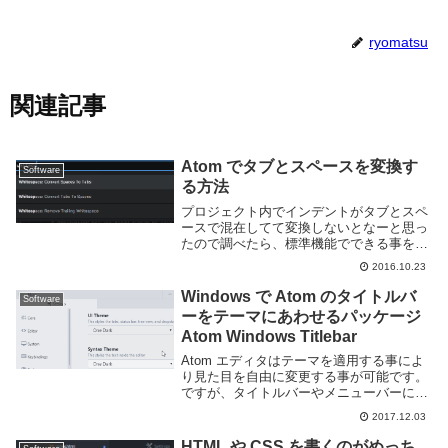
ryomatsu
関連記事
Atom でタブとスペースを変換す
Software
る方法
プロジェクト内でインデントがタブとスペ
ースで混在してて変換しないとなーと思っ
たので調べたら、標準機能でできる事を知
ったのでメモ。command+shift+o のコマ
2016.10.23
ンドパレットから以下のコマンドでタブと
スペースを変換できます。Whites...
Windows で Atom のタイトルバ
Software
ーをテーマにあわせるパッケージ
Atom Windows Titlebar
Atom エディタはテーマを適用する事によ
り見た目を自由に変更する事が可能です。
ですが、タイトルバーやメニューバーに関
しては OS が制御する領域である為、標準
2017.12.03
状態の Atom から変更する事はできませ
ん。それを可能にするのが Atom W...
HTML や CSS を書くのがめっち