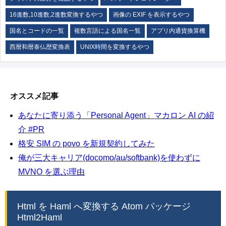
16進数,10進数,2進数変換するやつ
画像の EXIF を表示するやつ
国名とコードの一覧
複数言語による国名一覧
アプリ内通貨換算機
西暦和暦泰仏歴変換表
UNIX時間を変換するやつ
オススメ記事
あなたに寄り添う「Personal Agent」マカロン AI の紹
介 #PR
格安 SIM の povo を新規契約してみた
俺が三大キャリア(docomo/au/softbank)を使わずに
MVNO を選ぶ理由
Html を Haml へ変換する Atom パッケージ
Html2Haml