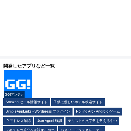
開発したアプリなど一覧
GG!アンテナ
Amazon セール情報サイト
子供に優しいホテル検索サイト
SimpleAppLinks - Wordpress プラグイン
Rolling Arc - Android ゲーム
IP アドレス確認
User Agent 確認
テキストの文字数を数えるやつ
テキストの差分を確認するやつ
パスワードジェネレーター