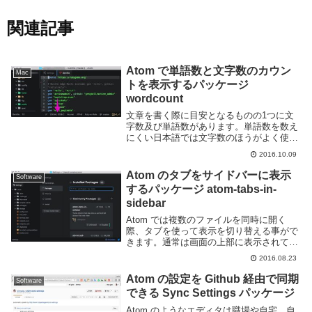
関連記事
Atom で単語数と文字数のカウン
Mac
トを表示するパッケージ
wordcount
文章を書く際に目安となるものの1つに文
字数及び単語数があります。単語数を数え
にくい日本語では文字数のほうがよく使わ
れますね。Atom で文字数や単語数を表示
2016.10.09
するには wordcount というパッケージを利
用すると良いです。このパッケージを...
Atom のタブをサイドバーに表示
Software
するパッケージ atom-tabs-in-
sidebar
Atom では複数のファイルを同時に開く
際、タブを使って表示を切り替える事がで
きます。通常は画面の上部に表示されてい
ますが、横に表示されていたほうが良いと
2016.08.23
感じる人もいるでしょう。atom-tabs-in-
sidebar というパッケージを利...
Atom の設定を Github 経由で同期
Software
できる Sync Settings パッケージ
Atom のようなエディタは職場や自宅、自