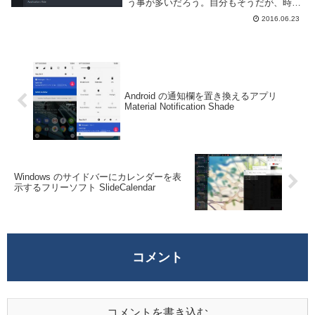
う事が多いだろう。自分もそうだが、時に
はデバッグのために中身を確認する事もあ
2016.06.23
る。しかし、通常出力される JSON は改
行や空白等不要なものを全て省いた形式
で...
Android の通知欄を置き換えるアプリ
Material Notification Shade
Windows のサイドバーにカレンダーを表
示するフリーソフト SlideCalendar
コメント
コメントを書き込む