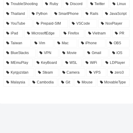
TroubleShooting
Ruby
Discord
Twitter
Linux
Thailand
Python
SmartPhone
Rails
JavaScript
YouTube
Prepaid-SIM
VSCode
NoxPlayer
iPad
MicrosoftEdge
Firefox
Vietnam
PR
Taiwan
Vim
Mac
iPhone
OBS
BlueStacks
VPN
Movie
Gmail
iOS
MEmuPlay
KeyBoard
WSL
WiFi
LDPlayer
Kyrgyzstan
Steam
Camera
VPS
zero3
Malaysia
Cambodia
Git
Mouse
MovableType