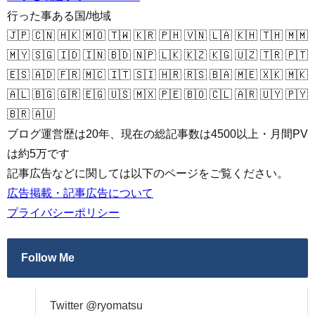
行った事ある国/地域
🇯🇵 🇨🇳 🇭🇰 🇲🇴 🇹🇼 🇰🇷 🇵🇭 🇻🇳 🇱🇦 🇰🇭 🇹🇭 🇲🇲
🇲🇾 🇸🇬 🇮🇩 🇮🇳 🇧🇩 🇳🇵 🇱🇰 🇰🇿 🇰🇬 🇺🇿 🇹🇷 🇵🇹
🇪🇸 🇦🇩 🇫🇷 🇲🇨 🇮🇹 🇸🇮 🇭🇷 🇷🇸 🇧🇦 🇲🇪 🇽🇰 🇲🇰
🇦🇱 🇧🇬 🇬🇷 🇪🇬 🇺🇸 🇲🇽 🇵🇪 🇧🇴 🇨🇱 🇦🇷 🇺🇾 🇵🇾
🇧🇷 🇦🇺
ブログ運営歴は20年、現在の総記事数は4500以上・月間PV
は約5万です
記事広告などに関しては以下のページをご覧ください。
広告掲載・記事広告について
プライバシーポリシー
Follow Me
Twitter @ryomatsu