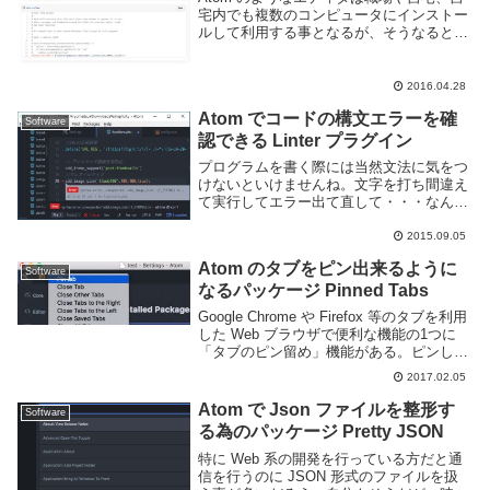
宅内でも複数のコンピュータにインストー
ルして利用する事となるが、そうなると面
倒くさいのが設定の同期だ。vim などでは
ドットファイルを git リポジトリにいれる
人も多いと思うが Atom では S...
2016.04.28
Atom でコードの構文エラーを確
Software
認できる Linter プラグイン
プログラムを書く際には当然文法に気をつ
けないといけませんね。文字を打ち間違え
て実行してエラー出て直して・・・なんて
のは開発効率が悪いですのでエディタ上で
自動的にチェックしてくれると助かりま
2015.09.05
す。VisualStudio とかの IDE では標...
Atom のタブをピン出来るように
Software
なるパッケージ Pinned Tabs
Google Chrome や Firefox 等のタブを利用
した Web ブラウザで便利な機能の1つに
「タブのピン留め」機能がある。ピンして
おくとブラウザのタブの左側に纏められる
2017.02.05
為、メーラーや Twitter といった常時開い
ておきたい ...
Atom で Json ファイルを整形す
Software
る為のパッケージ Pretty JSON
特に Web 系の開発を行っている方だと通
信を行うのに JSON 形式のファイルを扱