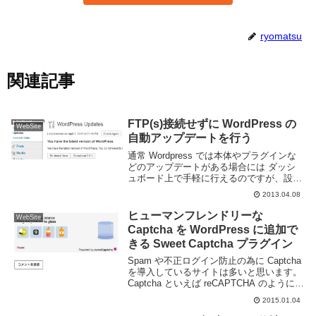
ryomatsu
関連記事
FTP(s)接続せずに WordPress の
WebSite
自動アップデートを行う
通常 Wordpress では本体やプラグインな
どのアップデートがある場合には ダッシ
ュボード上で手軽に行えるのですが、設定
などによりそれができない時があります。
2013.04.08
自動アップデートでは、サーバ上で直接行
う方法、ftpなどの通信を利用した方法が...
ヒューマンフレンドリーな
WebSite
Captcha を WordPress に追加で
きる Sweet Captcha プラグイン
Spam や不正ログイン防止の為に Captcha
を導入しているサイトは多いと思います。
Captcha といえば reCAPTCHA のように読
みにくい文字を入力するものが多いと思い
2015.01.04
ますが良くなんて読むのかわからないもの