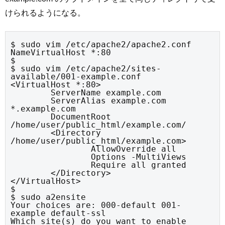
けられるようになる。
$ sudo vim /etc/apache2/apache2.conf

NameVirtualHost *:80

$

$ sudo vim /etc/apache2/sites-
available/001-example.conf

<VirtualHost *:80>

        ServerName example.com

        ServerAlias example.com 
*.example.com

        DocumentRoot 
/home/user/public_html/example.com/

        <Directory 
/home/user/public_html/example.com>

                AllowOverride all

                Options -MultiViews

                Require all granted

        </Directory>

</VirtualHost>

$

$ sudo a2ensite

Your choices are: 000-default 001-
example default-ssl

Which site(s) do you want to enable 