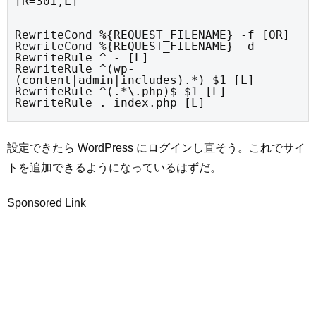
[R=301,L]
RewriteCond %{REQUEST_FILENAME} -f [OR]

RewriteCond %{REQUEST_FILENAME} -d

RewriteRule ^ - [L]

RewriteRule ^(wp-
(content|admin|includes).*) $1 [L]

RewriteRule ^(.*\.php)$ $1 [L]

RewriteRule . index.php [L]
設定できたら WordPress にログインし直そう。これでサイ
トを追加できるようになっているはずだ。
Sponsored Link