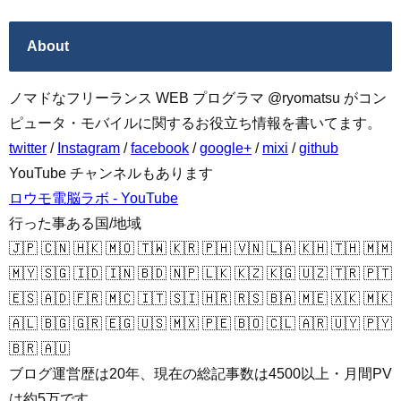
About
ノマドなフリーランス WEB プログラマ @ryomatsu がコン
ピュータ・モバイルに関するお役立ち情報を書いてます。
twitter
/
Instagram
/
facebook
/
google+
/
mixi
/
github
YouTube チャンネルもあります
ロウモ電脳ラボ - YouTube
行った事ある国/地域
🇯🇵 🇨🇳 🇭🇰 🇲🇴 🇹🇼 🇰🇷 🇵🇭 🇻🇳 🇱🇦 🇰🇭 🇹🇭 🇲🇲
🇲🇾 🇸🇬 🇮🇩 🇮🇳 🇧🇩 🇳🇵 🇱🇰 🇰🇿 🇰🇬 🇺🇿 🇹🇷 🇵🇹
🇪🇸 🇦🇩 🇫🇷 🇲🇨 🇮🇹 🇸🇮 🇭🇷 🇷🇸 🇧🇦 🇲🇪 🇽🇰 🇲🇰
🇦🇱 🇧🇬 🇬🇷 🇪🇬 🇺🇸 🇲🇽 🇵🇪 🇧🇴 🇨🇱 🇦🇷 🇺🇾 🇵🇾
🇧🇷 🇦🇺
ブログ運営歴は20年、現在の総記事数は4500以上・月間PV
は約5万です