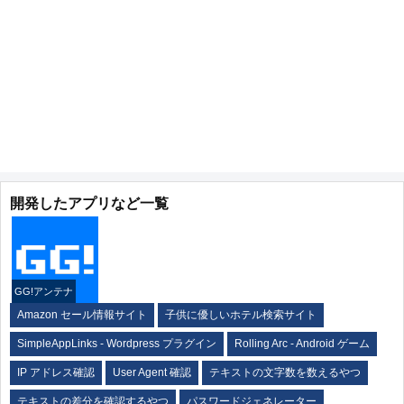
開発したアプリなど一覧
GG!アンテナ
Amazon セール情報サイト
子供に優しいホテル検索サイト
SimpleAppLinks - Wordpress プラグイン
Rolling Arc - Android ゲーム
IP アドレス確認
User Agent 確認
テキストの文字数を数えるやつ
テキストの差分を確認するやつ
パスワードジェネレーター