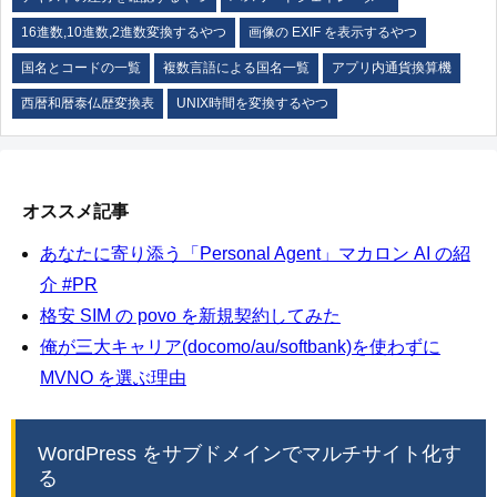
16進数,10進数,2進数変換するやつ
画像の EXIF を表示するやつ
国名とコードの一覧
複数言語による国名一覧
アプリ内通貨換算機
西暦和暦泰仏歴変換表
UNIX時間を変換するやつ
オススメ記事
あなたに寄り添う「Personal Agent」マカロン AI の紹
介 #PR
格安 SIM の povo を新規契約してみた
俺が三大キャリア(docomo/au/softbank)を使わずに
MVNO を選ぶ理由
WordPress をサブドメインでマルチサイト化す
る