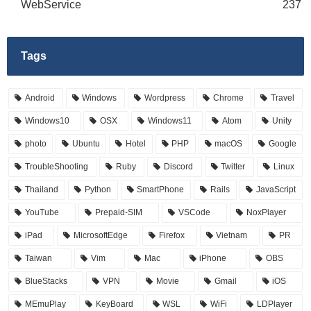
WebService
237
Tags
Android
Windows
Wordpress
Chrome
Travel
Windows10
OSX
Windows11
Atom
Unity
photo
Ubuntu
Hotel
PHP
macOS
Google
TroubleShooting
Ruby
Discord
Twitter
Linux
Thailand
Python
SmartPhone
Rails
JavaScript
YouTube
Prepaid-SIM
VSCode
NoxPlayer
iPad
MicrosoftEdge
Firefox
Vietnam
PR
Taiwan
Vim
Mac
iPhone
OBS
BlueStacks
VPN
Movie
Gmail
iOS
MEmuPlay
KeyBoard
WSL
WiFi
LDPlayer