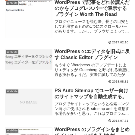
も出てきて結構困り...
WordPress で記事をどれ位読んだ
WebSite
のかをプログレスバーで表示する
プラグイン Worth The Read
ブログやニュースを読む際、長さの目安と
して利用するものの1つにスクロールバー
があります。しかし、ブラウザによっては
スクロールバーが表示されなかったり、記
事本文以外の要素が多すぎてページ全体が
2017.02.10
縦長になってしまう等すると目安としては
あまり役に立...
WordPress のエディタを旧式に戻
WebSite
す Classic Editor プラグイン
もうすぐ Wordpress のアップデートによ
りエディタが Gutenberg と呼ばれる新型に
置き換わるようだ。実際に試してみたが見
た目は今風でカッコ良いものの、今までの
2018.08.31
投稿方法が一切使えずとても使いにくい。
Wordpress では今後...
PS Auto Sitemap でユーザー向け
WebSite
のサイトマップを自動生成する。
ブログでサイトマップというと検索エンジ
ン向けに使用される sitemap.xml を連想す
る場合が多いと思う。これはプログラムで
使用される事が前提となっていて、人にと
2014.07.31
っては使いにくい。PS Auto Sitemap とい
うプラグインを使用す...
WordPress のプラグインをまとめ
WebSite