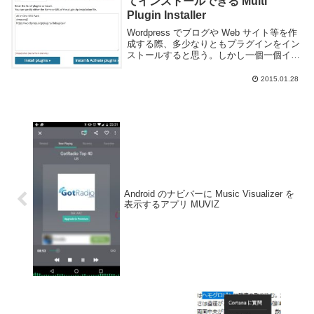
てインストールできる Multi
Plugin Installer
Wordpress でブログや Web サイト等を作
成する際、多少なりともプラグインをイン
ストールすると思う。しかし一個一個イン
ストールしていくのは結構面倒くさい。既
にインストールするものが決まっていれば
2015.01.28
Multi Plugin Inst...
Android のナビバーに Music Visualizer を
表示するアプリ MUVIZ