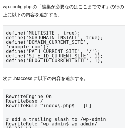
wp-config.php の「編集が必要なのはここまでです」の行の
上に以下の内容を追加する。
define('MULTISITE', true);

define('SUBDOMAIN_INSTALL', true);

define('DOMAIN_CURRENT_SITE', 
'example.com');

define('PATH_CURRENT_SITE', '/');

define('SITE_ID_CURRENT_SITE', 1);

define('BLOG_ID_CURRENT_SITE', 1);
次に .htaccess に以下の内容を追加する。
RewriteEngine On

RewriteBase /

RewriteRule ^index\.php$ - [L]
# add a trailing slash to /wp-admin

RewriteRule ^wp-admin$ wp-admin/ 