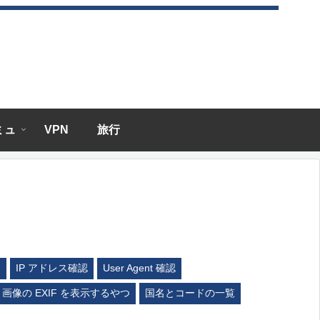
エミュ
VPN
旅行
ム
IP アドレス確認
User Agent 確認
画像の EXIF を表示するやつ
国名とコードの一覧