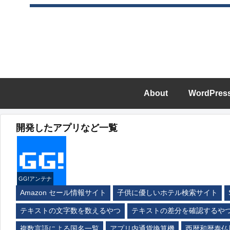
About
WordPres
開発したアプリなど一覧
GG!アンテナ
Amazon セール情報サイト
子供に優しいホテル検索サイト
テキストの文字数を数えるやつ
テキストの差分を確認するや
複数言語による国名一覧
アプリ内通貨換算機
西暦和暦泰仏