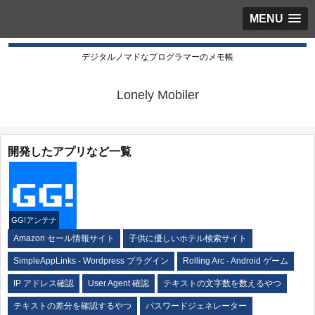
MENU
デジタルノマドなプログラマーのメモ帳
Lonely Mobiler
開発したアプリなど一覧
GG!アンテナ
Amazon セール情報サイト
子供に優しいホテル検索サイト
SimpleAppLinks - Wordpress プラグイン
Rolling Arc - Android ゲーム
IP アドレス確認
User Agent 確認
テキストの文字数を数えるやつ
テキストの差分を確認するやつ
パスワードジェネレーター