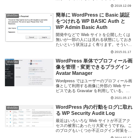
なっていた。偶々動作が上手くいってない
2019.12.09
のかと思ったが放置してても状況は改善さ
れないので調査して直すことにした。と
簡単に WordPress に Basic 認証
WebSite
り...
をつけれる WP BASIC Auth と
WP Admin Basic Auth
開発中などで Web サイトを公開したくは
無いが一部の人には見れる状態にしておき
たいという状況はよく有ります。そういう
ときには Basic 認証がよく利用されると思
2015.01.17
います。.htaccess ファイルと .htpasswd
をサーバに置く事...
WordPress 単体でプロフィール画
WebSite
像を管理・変更できるプラグイン
Avatar Manager
Wordpress ではユーザーのプロフィール画
像として利用する画像に外部の Web サー
ビスである Gravatar を利用している。
Gravatar に登録しておけば他の Web サー
2021.05.17
ビスなどでも同一の画像をアバターとして
利用できる便利...
WordPress 内の行動をログに取れ
WebSite
る WP Security Audit Log
最近はいろいろな Web サイトが不正アク
セスの被害にあったり大変そうですね。こ
のブログもいくつか不正ログイン対策を行
っていますがログインされた後の行動を監
2014.07.17