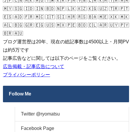
🇯🇵 🇨🇳 🇭🇰 🇲🇴 🇹🇼 🇰🇷 🇵🇭 🇻🇳 🇱🇦 🇰🇭 🇹🇭 🇲🇲
🇲🇾 🇸🇬 🇮🇩 🇮🇳 🇧🇩 🇳🇵 🇱🇰 🇰🇿 🇰🇬 🇺🇿 🇹🇷 🇵🇹
🇪🇸 🇦🇩 🇫🇷 🇲🇨 🇮🇹 🇸🇮 🇭🇷 🇷🇸 🇧🇦 🇲🇪 🇽🇰 🇲🇰
🇦🇱 🇧🇬 🇬🇷 🇪🇬 🇺🇸 🇲🇽 🇵🇪 🇧🇴 🇨🇱 🇦🇷 🇺🇾 🇵🇾
🇧🇷 🇦🇺
ブログ運営歴は20年、現在の総記事数は4500以上・月間PV
は約5万です
記事広告などに関しては以下のページをご覧ください。
広告掲載・記事広告について
プライバシーポリシー
Follow Me
Twitter @ryomatsu
Facebook Page