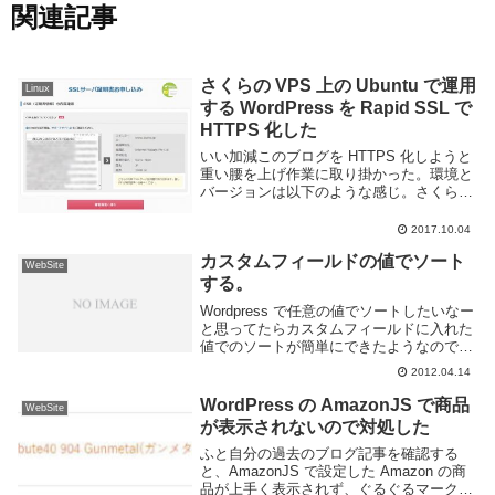
関連記事
さくらの VPS 上の Ubuntu で運用
Linux
する WordPress を Rapid SSL で
HTTPS 化した
いい加減このブログを HTTPS 化しようと
重い腰を上げ作業に取り掛かった。環境と
バージョンは以下のような感じ。さくらの
VPSUbuntu 14.04 LTSApache
2.4Wordpress 4.8.2以下作業ログ。思い出
2017.10.04
しながら書...
カスタムフィールドの値でソート
WebSite
する。
Wordpress で任意の値でソートしたいなー
と思ってたらカスタムフィールドに入れた
値でのソートが簡単にできたようなのでメ
モ。query_posts() 関数の引数に orderby
2012.04.14
を指定する事によって並び替えの制御がで
きる。meta_...
WordPress の AmazonJS で商品
WebSite
が表示されないので対処した
ふと自分の過去のブログ記事を確認する
と、AmazonJS で設定した Amazon の商
品が上手く表示されず、ぐるぐるマークに