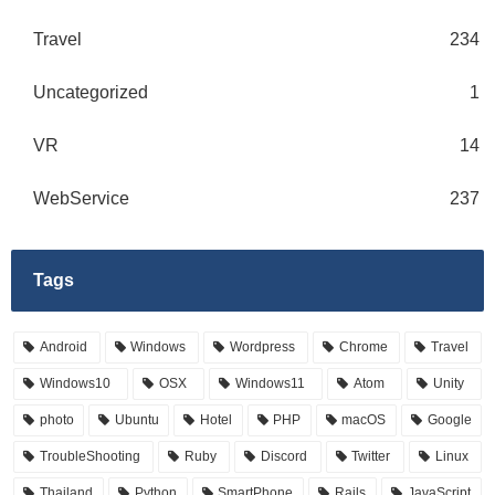
Travel
234
Uncategorized
1
VR
14
WebService
237
Tags
Android
Windows
Wordpress
Chrome
Travel
Windows10
OSX
Windows11
Atom
Unity
photo
Ubuntu
Hotel
PHP
macOS
Google
TroubleShooting
Ruby
Discord
Twitter
Linux
Thailand
Python
SmartPhone
Rails
JavaScript