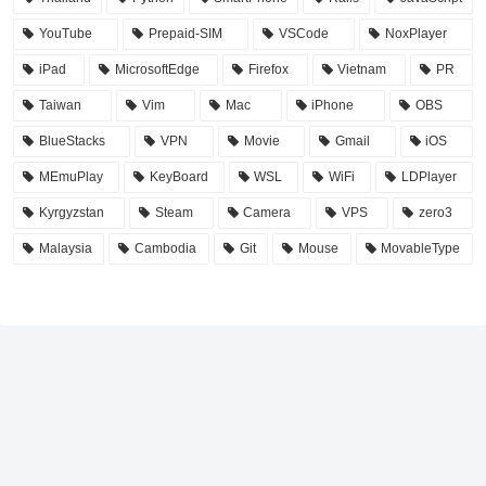
YouTube
Prepaid-SIM
VSCode
NoxPlayer
iPad
MicrosoftEdge
Firefox
Vietnam
PR
Taiwan
Vim
Mac
iPhone
OBS
BlueStacks
VPN
Movie
Gmail
iOS
MEmuPlay
KeyBoard
WSL
WiFi
LDPlayer
Kyrgyzstan
Steam
Camera
VPS
zero3
Malaysia
Cambodia
Git
Mouse
MovableType