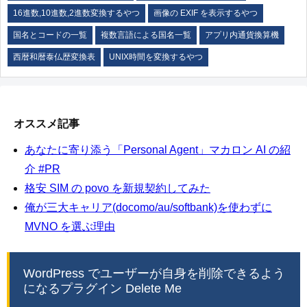
16進数,10進数,2進数変換するやつ
画像の EXIF を表示するやつ
国名とコードの一覧
複数言語による国名一覧
アプリ内通貨換算機
西暦和暦泰仏歴変換表
UNIX時間を変換するやつ
オススメ記事
あなたに寄り添う「Personal Agent」マカロン AI の紹
介 #PR
格安 SIM の povo を新規契約してみた
俺が三大キャリア(docomo/au/softbank)を使わずに
MVNO を選ぶ理由
WordPress でユーザーが自身を削除できるよう
になるプラグイン Delete Me