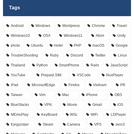
Tags
Android
Windows
Wordpress
Chrome
Travel
Windows10
OSX
Windows11
Atom
Unity
photo
Ubuntu
Hotel
PHP
macOS
Google
TroubleShooting
Ruby
Discord
Twitter
Linux
Thailand
Python
SmartPhone
Rails
JavaScript
YouTube
Prepaid-SIM
VSCode
NoxPlayer
iPad
MicrosoftEdge
Firefox
Vietnam
PR
Taiwan
Vim
Mac
iPhone
OBS
BlueStacks
VPN
Movie
Gmail
iOS
MEmuPlay
KeyBoard
WSL
WiFi
LDPlayer
Kyrgyzstan
Steam
Camera
VPS
zero3