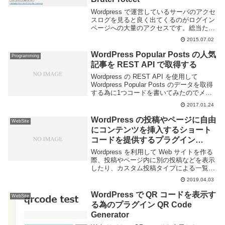
Wordpress で運営しているサーバのアクセ
スログを見ると良く出てくるのがログイン
ページへの大量のアクセスです。総当たり
攻撃によってログインを行おうとしている
2015.07.02
のでしょう。簡単なパスワードを使わない
事はもちろん、二段階認証や Captch...
WordPress Popular Posts の人気
Programming
記事を REST API で取得する
Wordpress の REST API を使用して
Wordpress Popular Posts のデータを取得
する為に1つコードを書いてみたのでメモ
しておく。REST API 自体は以下の記事に
2017.01.24
簡単にではあるが使い方など書いた。
RES...
WordPress の投稿やページに自由
WebSite
にコンテンツを挿入するショート
コードを提供するプラグイン
Custom Content Shortcode
Wordpress を利用して Web サイトを作る
際、投稿やページ内に別の投稿などを表示
したり、カスタム投稿タイプによる一覧を
追加したい事がある。通常そのような複雑
2019.04.03
な要求には PHP ファイルを編集する事が
多いが、非プログラマーにっては難...
WordPress で QR コードを表示す
WebSite
る為のプラグイン QR Code
Generator