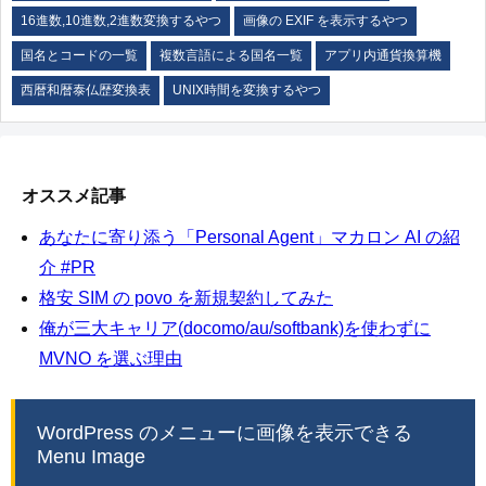
16進数,10進数,2進数変換するやつ
画像の EXIF を表示するやつ
国名とコードの一覧
複数言語による国名一覧
アプリ内通貨換算機
西暦和暦泰仏歴変換表
UNIX時間を変換するやつ
オススメ記事
あなたに寄り添う「Personal Agent」マカロン AI の紹
介 #PR
格安 SIM の povo を新規契約してみた
俺が三大キャリア(docomo/au/softbank)を使わずに
MVNO を選ぶ理由
WordPress のメニューに画像を表示できる
Menu Image