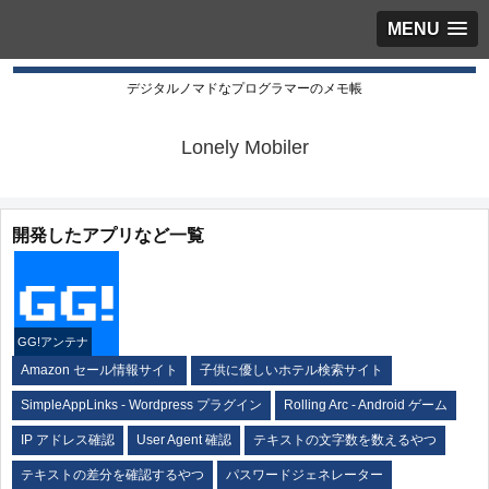
MENU
デジタルノマドなプログラマーのメモ帳
Lonely Mobiler
開発したアプリなど一覧
GG!アンテナ
Amazon セール情報サイト
子供に優しいホテル検索サイト
SimpleAppLinks - Wordpress プラグイン
Rolling Arc - Android ゲーム
IP アドレス確認
User Agent 確認
テキストの文字数を数えるやつ
テキストの差分を確認するやつ
パスワードジェネレーター