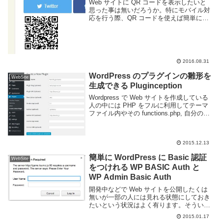
Web サイトに QR コードを表示したいと
思った事は無いだろうか。特にモバイル対
応を行う際、QR コードを使えば簡単に
URL をスマートフォン等に転送できる為、
利用している Web サイトは多いと思う。
QR コードは専用の Web サイ...
2016.08.31
WordPress のプラグインの雛形を
WebSite
生成できる Pluginception
Wordpress で Web サイトを作成している
人の中には PHP をフルに利用してテーマ
ファイル内やその functions.php, 自分のプ
ラグインを作る人もいると思う。基本的に
はテーマを編集するとあとでそのテーマに
アップデートが...
2015.12.13
簡単に WordPress に Basic 認証
WebSite
をつけれる WP BASIC Auth と
WP Admin Basic Auth
開発中などで Web サイトを公開したくは
無いが一部の人には見れる状態にしておき
たいという状況はよく有ります。そういう
ときには Basic 認証がよく利用されると思
2015.01.17