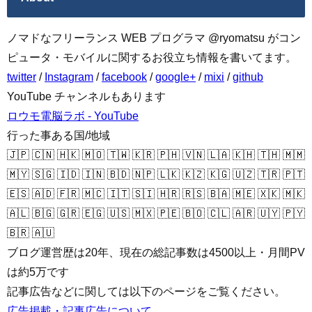
ノマドなフリーランス WEB プログラマ @ryomatsu がコン
ピュータ・モバイルに関するお役立ち情報を書いてます。
twitter
/
Instagram
/
facebook
/
google+
/
mixi
/
github
YouTube チャンネルもあります
ロウモ電脳ラボ - YouTube
行った事ある国/地域
🇯🇵 🇨🇳 🇭🇰 🇲🇴 🇹🇼 🇰🇷 🇵🇭 🇻🇳 🇱🇦 🇰🇭 🇹🇭 🇲🇲
🇲🇾 🇸🇬 🇮🇩 🇮🇳 🇧🇩 🇳🇵 🇱🇰 🇰🇿 🇰🇬 🇺🇿 🇹🇷 🇵🇹
🇪🇸 🇦🇩 🇫🇷 🇲🇨 🇮🇹 🇸🇮 🇭🇷 🇷🇸 🇧🇦 🇲🇪 🇽🇰 🇲🇰
🇦🇱 🇧🇬 🇬🇷 🇪🇬 🇺🇸 🇲🇽 🇵🇪 🇧🇴 🇨🇱 🇦🇷 🇺🇾 🇵🇾
🇧🇷 🇦🇺
ブログ運営歴は20年、現在の総記事数は4500以上・月間PV
は約5万です
記事広告などに関しては以下のページをご覧ください。
広告掲載・記事広告について