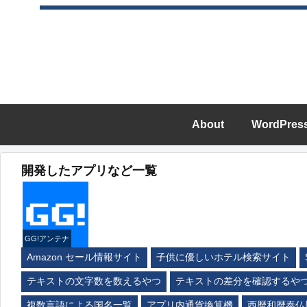
About
WordPres
開発したアプリなど一覧
GG!アンテナ
Amazon セール情報サイト
子供に優しいホテル検索サイト
テキストの文字数を数えるやつ
テキストの差分を確認するや
複数言語による国名一覧
アプリ内通貨換算機
西暦和暦泰仏