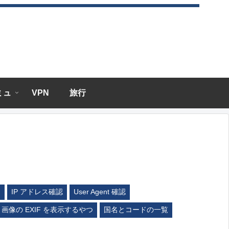
エミュ
VPN
旅行
ム
IP アドレス確認
User Agent 確認
画像の EXIF を表示するやつ
国名とコードの一覧