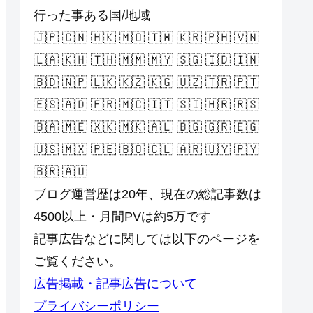
行った事ある国/地域
🇯🇵 🇨🇳 🇭🇰 🇲🇴 🇹🇼 🇰🇷 🇵🇭 🇻🇳
🇱🇦 🇰🇭 🇹🇭 🇲🇲 🇲🇾 🇸🇬 🇮🇩 🇮🇳
🇧🇩 🇳🇵 🇱🇰 🇰🇿 🇰🇬 🇺🇿 🇹🇷 🇵🇹
🇪🇸 🇦🇩 🇫🇷 🇲🇨 🇮🇹 🇸🇮 🇭🇷 🇷🇸
🇧🇦 🇲🇪 🇽🇰 🇲🇰 🇦🇱 🇧🇬 🇬🇷 🇪🇬
🇺🇸 🇲🇽 🇵🇪 🇧🇴 🇨🇱 🇦🇷 🇺🇾 🇵🇾
🇧🇷 🇦🇺
ブログ運営歴は20年、現在の総記事数は
4500以上・月間PVは約5万です
記事広告などに関しては以下のページを
ご覧ください。
広告掲載・記事広告について
プライバシーポリシー