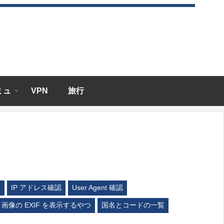
エミュ
VPN
旅行
ム
IP アドレス確認
User Agent 確認
画像の EXIF を表示するやつ
国名とコードの一覧