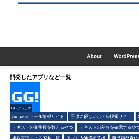
About
WordPres
開発したアプリなど一覧
GG!アンテナ
Amazon セール情報サイト
子供に優しいホテル検索サイト
テキストの文字数を数えるやつ
テキストの差分を確認するや
複数言語による国名一覧
アプリ内通貨換算機
西暦和暦泰仏