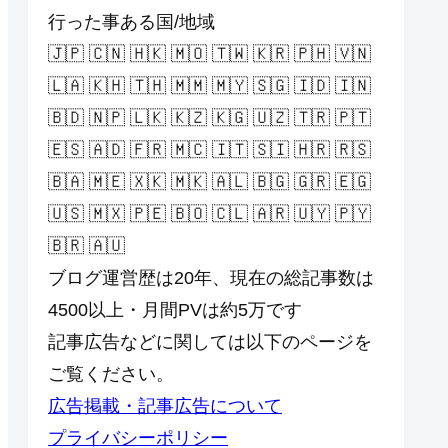
行った事ある国/地域
🇯🇵 🇨🇳 🇭🇰 🇲🇴 🇹🇼 🇰🇷 🇵🇭 🇻🇳
🇱🇦 🇰🇭 🇹🇭 🇲🇲 🇲🇾 🇸🇬 🇮🇩 🇮🇳
🇧🇩 🇳🇵 🇱🇰 🇰🇿 🇰🇬 🇺🇿 🇹🇷 🇵🇹
🇪🇸 🇦🇩 🇫🇷 🇲🇨 🇮🇹 🇸🇮 🇭🇷 🇷🇸
🇧🇦 🇲🇪 🇽🇰 🇲🇰 🇦🇱 🇧🇬 🇬🇷 🇪🇬
🇺🇸 🇲🇽 🇵🇪 🇧🇴 🇨🇱 🇦🇷 🇺🇾 🇵🇾
🇧🇷 🇦🇺
ブログ運営歴は20年、現在の総記事数は
4500以上・月間PVは約5万です
記事広告などに関しては以下のページを
ご覧ください。
広告掲載・記事広告について
プライバシーポリシー