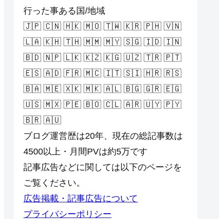
行った事ある国/地域
🇯🇵 🇨🇳 🇭🇰 🇲🇴 🇹🇼 🇰🇷 🇵🇭 🇻🇳
🇱🇦 🇰🇭 🇹🇭 🇲🇲 🇲🇾 🇸🇬 🇮🇩 🇮🇳
🇧🇩 🇳🇵 🇱🇰 🇰🇿 🇰🇬 🇺🇿 🇹🇷 🇵🇹
🇪🇸 🇦🇩 🇫🇷 🇲🇨 🇮🇹 🇸🇮 🇭🇷 🇷🇸
🇧🇦 🇲🇪 🇽🇰 🇲🇰 🇦🇱 🇧🇬 🇬🇷 🇪🇬
🇺🇸 🇲🇽 🇵🇪 🇧🇴 🇨🇱 🇦🇷 🇺🇾 🇵🇾
🇧🇷 🇦🇺
ブログ運営歴は20年、現在の総記事数は
4500以上・月間PVは約5万です
記事広告などに関しては以下のページを
ご覧ください。
広告掲載・記事広告について
プライバシーポリシー