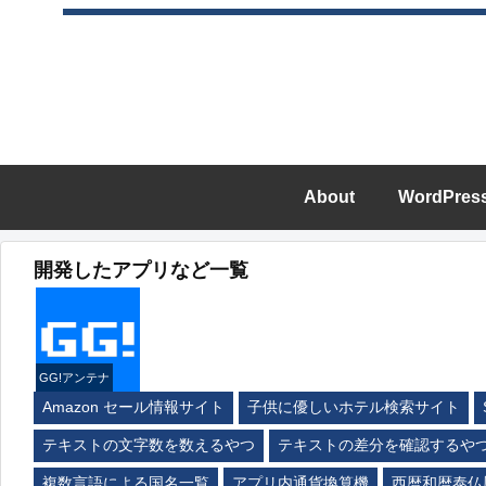
About
WordPres
開発したアプリなど一覧
GG!アンテナ
Amazon セール情報サイト
子供に優しいホテル検索サイト
テキストの文字数を数えるやつ
テキストの差分を確認するや
複数言語による国名一覧
アプリ内通貨換算機
西暦和暦泰仏