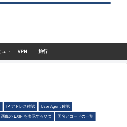
エミュ
VPN
旅行
ム
IP アドレス確認
User Agent 確認
画像の EXIF を表示するやつ
国名とコードの一覧