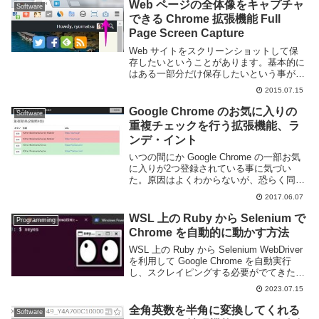
Web ページの全体像をキャプチャ
Software
できる Chrome 拡張機能 Full
Page Screen Capture
Web サイトをスクリーンショットして保
存したいということがあります。基本的に
はある一部分だけ保存したいという事が多
いですが、偶に Web ページ全体を画像と
2015.07.15
して保存したい事があります。Google
Chrome であれば Full Pag...
Google Chrome のお気に入りの
Software
重複チェックを行う拡張機能、ラ
ンデ・イント
いつの間にか Google Chrome の一部お気
に入りが2つ登録されている事に気づい
た。原因はよくわからないが、恐らく同期
が上手く取れていないのだろう。このまま
2017.06.07
放っといてもいつ解消されるかわからず不
便なのでお気に入りの重複を削除する事
WSL 上の Ruby から Selenium で
Programming
に...
Chrome を自動的に動かす方法
WSL 上の Ruby から Selenium WebDriver
を利用して Google Chrome を自動実行
し、スクレイピングする必要がでてきた。
同様の処理は以前も書いた事があったのだ
2023.07.15
が、WSL や Ruby のバージョンも上が
り...
全角英数を半角に変換してくれる
Software