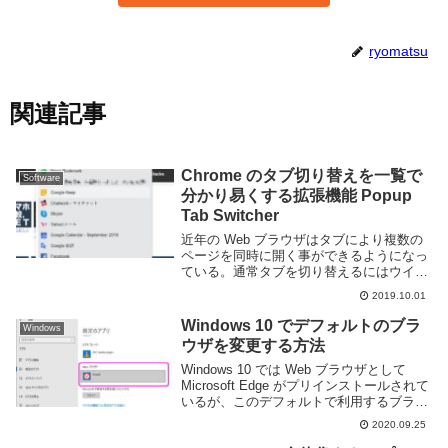
ryomatsu
関連記事
Chrome のタブ切り替えを一覧で
Software
分かり易くする拡張機能 Popup
Tab Switcher
近年の Web ブラウザはタブにより複数の
ページを同時に開く事ができるようになっ
ている。通常タブを切り替えるにはウイン
ドウ上部のタブバーから目的のものをクリ
2019.10.01
ックするか、ctrl-tab のキーボードショー
トカットを利用する事となるが、タブバ...
Windows 10 でデフォルトのブラ
Windows
ウザを変更する方法
Windows 10 では Web ブラウザとして
Microsoft Edge がプリインストールされて
いるが、このデフォルトで利用するブラウ
ザはGoogle Chrome や Firefox 等、ユーザ
2020.09.25
ーが自由に変更する事ができる。自分...