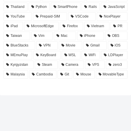
Thailand
Python
SmartPhone
Rails
JavaScript
YouTube
Prepaid-SIM
VSCode
NoxPlayer
iPad
MicrosoftEdge
Firefox
Vietnam
PR
Taiwan
Vim
Mac
iPhone
OBS
BlueStacks
VPN
Movie
Gmail
iOS
MEmuPlay
KeyBoard
WSL
WiFi
LDPlayer
Kyrgyzstan
Steam
Camera
VPS
zero3
Malaysia
Cambodia
Git
Mouse
MovableType