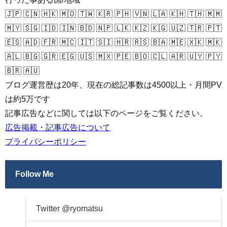
🇯🇵 🇨🇳 🇭🇰 🇲🇴 🇹🇼 🇰🇷 🇵🇭 🇻🇳 🇱🇦 🇰🇭 🇹🇭 🇲🇲
🇲🇾 🇸🇬 🇮🇩 🇮🇳 🇧🇩 🇳🇵 🇱🇰 🇰🇿 🇰🇬 🇺🇿 🇹🇷 🇵🇹
🇪🇸 🇦🇩 🇫🇷 🇲🇨 🇮🇹 🇸🇮 🇭🇷 🇷🇸 🇧🇦 🇲🇪 🇽🇰 🇲🇰
🇦🇱 🇧🇬 🇬🇷 🇪🇬 🇺🇸 🇲🇽 🇵🇪 🇧🇴 🇨🇱 🇦🇷 🇺🇾 🇵🇾
🇧🇷 🇦🇺
ブログ運営歴は20年、現在の総記事数は4500以上・月間PV
は約5万です
記事広告などに関しては以下のページをご覧ください。
広告掲載・記事広告について
プライバシーポリシー
Follow Me
Twitter @ryomatsu