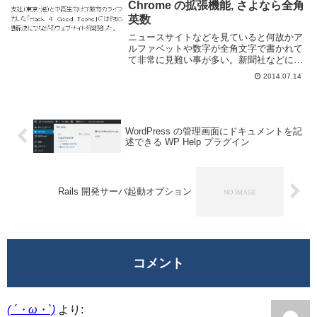
Chrome の拡張機能, さよなら全角
英数
ニュースサイトなどを見ていると何故かア
ルファベットや数字が全角文字で書かれて
て非常に見難い事が多い。新聞社などにそ
の傾向がある。どのような理由があるのか
2014.07.14
は知らないが、非常に見難い事この上ない
し、リンクも張ってくれなくてとても不便
だ、とっとと...
WordPress の管理画面にドキュメントを記
述できる WP Help プラグイン
Rails 開発サーバ起動オプション
コメント
( ´・ω・`)
より: