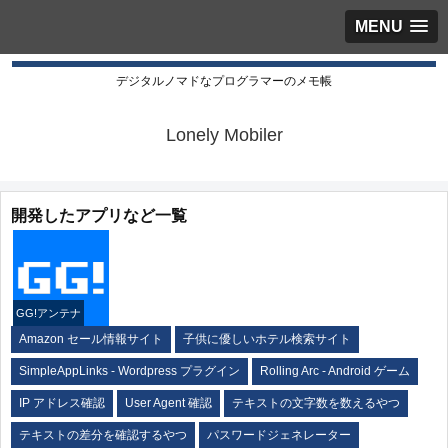
MENU
デジタルノマドなプログラマーのメモ帳
Lonely Mobiler
開発したアプリなど一覧
GG!アンテナ
Amazon セール情報サイト
子供に優しいホテル検索サイト
SimpleAppLinks - Wordpress プラグイン
Rolling Arc - Android ゲーム
IP アドレス確認
User Agent 確認
テキストの文字数を数えるやつ
テキストの差分を確認するやつ
パスワードジェネレーター