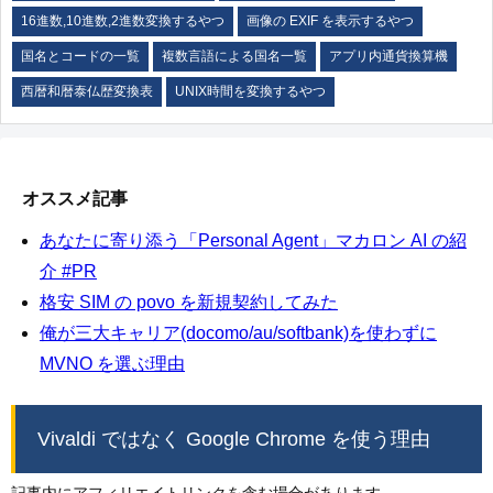
16進数,10進数,2進数変換するやつ
画像の EXIF を表示するやつ
国名とコードの一覧
複数言語による国名一覧
アプリ内通貨換算機
西暦和暦泰仏歴変換表
UNIX時間を変換するやつ
オススメ記事
あなたに寄り添う「Personal Agent」マカロン AI の紹
介 #PR
格安 SIM の povo を新規契約してみた
俺が三大キャリア(docomo/au/softbank)を使わずに
MVNO を選ぶ理由
Vivaldi ではなく Google Chrome を使う理由
記事内にアフィリエイトリンクを含む場合があります