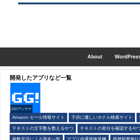
About
WordPres
開発したアプリなど一覧
GG!アンテナ
Amazon セール情報サイト
子供に優しいホテル検索サイト
テキストの文字数を数えるやつ
テキストの差分を確認するや
複数言語による国名一覧
アプリ内通貨換算機
西暦和暦泰仏