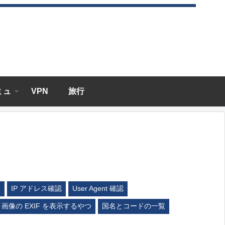
エミュ
VPN
旅行
ム
IP アドレス確認
User Agent 確認
画像の EXIF を表示するやつ
国名とコードの一覧