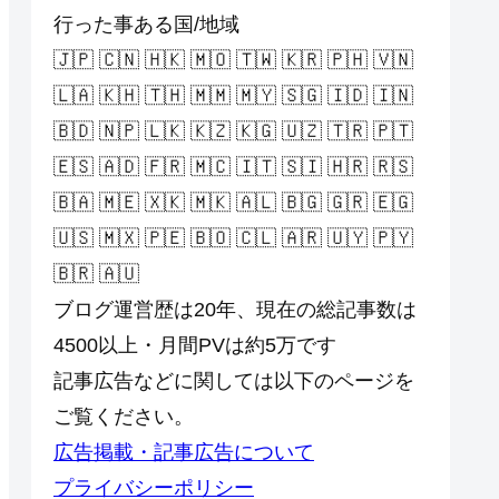
行った事ある国/地域
🇯🇵 🇨🇳 🇭🇰 🇲🇴 🇹🇼 🇰🇷 🇵🇭 🇻🇳
🇱🇦 🇰🇭 🇹🇭 🇲🇲 🇲🇾 🇸🇬 🇮🇩 🇮🇳
🇧🇩 🇳🇵 🇱🇰 🇰🇿 🇰🇬 🇺🇿 🇹🇷 🇵🇹
🇪🇸 🇦🇩 🇫🇷 🇲🇨 🇮🇹 🇸🇮 🇭🇷 🇷🇸
🇧🇦 🇲🇪 🇽🇰 🇲🇰 🇦🇱 🇧🇬 🇬🇷 🇪🇬
🇺🇸 🇲🇽 🇵🇪 🇧🇴 🇨🇱 🇦🇷 🇺🇾 🇵🇾
🇧🇷 🇦🇺
ブログ運営歴は20年、現在の総記事数は
4500以上・月間PVは約5万です
記事広告などに関しては以下のページを
ご覧ください。
広告掲載・記事広告について
プライバシーポリシー