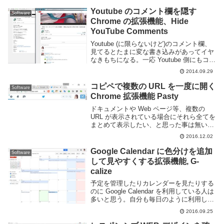
Youtube のコメント欄を隠す
Software
Chrome の拡張機能、Hide
YouTube Comments
Youtube (に限らないけど)のコメント欄、
見てるとたまに変な書き込みがあってイヤ
なきもちになる。一応 Youtube 側にもコメ
ントの評価機能的なものがあってあまり酷
2014.09.29
いものはワンクリック置かないと見れない
ようにはなっているのだがそれで...
コピペで複数の URL を一度に開く
Software
Chrome 拡張機能 Pasty
ドキュメントや Web ページ等、複数の
URL が表示されている場合にそれら全てを
まとめて表示したい、と思った事は無いだ
ろうか。そういう場合に一つずつ URL コ
2016.12.02
ピペして貼り付けてといった操作をするの
は結構面倒だ。Google Chrom...
Google Calendar に色分けを追加
Software
して見やすくする拡張機能, G-
calize
予定を管理したりカレンダーを見たりする
のに Google Calendar を利用している人は
多いと思う。自分も毎日のように利用して
いる。Google Calendar を使っていて物足
2016.09.25
りないなと思う事の一つに土日や今日の色
分けがされてなく...