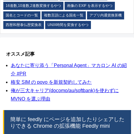
16進数,10進数,2進数変換するやつ
画像の EXIF を表示するやつ
国名とコードの一覧
複数言語による国名一覧
アプリ内通貨換算機
西暦和暦泰仏歴変換表
UNIX時間を変換するやつ
オススメ記事
あなたに寄り添う「Personal Agent」マカロン AI の紹
介 #PR
格安 SIM の povo を新規契約してみた
俺が三大キャリア(docomo/au/softbank)を使わずに
MVNO を選ぶ理由
簡単に feedly にページを追加したりシェアした
りできる Chrome の拡張機能 Feedly mini