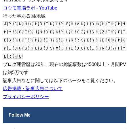
ロウモ電脳ラボ - YouTube
行った事ある国/地域
🇯🇵 🇨🇳 🇭🇰 🇲🇴 🇹🇼 🇰🇷 🇵🇭 🇻🇳 🇱🇦 🇰🇭 🇹🇭 🇲🇲
🇲🇾 🇸🇬 🇮🇩 🇮🇳 🇧🇩 🇳🇵 🇱🇰 🇰🇿 🇰🇬 🇺🇿 🇹🇷 🇵🇹
🇪🇸 🇦🇩 🇫🇷 🇲🇨 🇮🇹 🇸🇮 🇭🇷 🇷🇸 🇧🇦 🇲🇪 🇽🇰 🇲🇰
🇦🇱 🇧🇬 🇬🇷 🇪🇬 🇺🇸 🇲🇽 🇵🇪 🇧🇴 🇨🇱 🇦🇷 🇺🇾 🇵🇾
🇧🇷 🇦🇺
ブログ運営歴は20年、現在の総記事数は4500以上・月間PV
は約5万です
記事広告などに関しては以下のページをご覧ください。
広告掲載・記事広告について
プライバシーポリシー
Follow Me