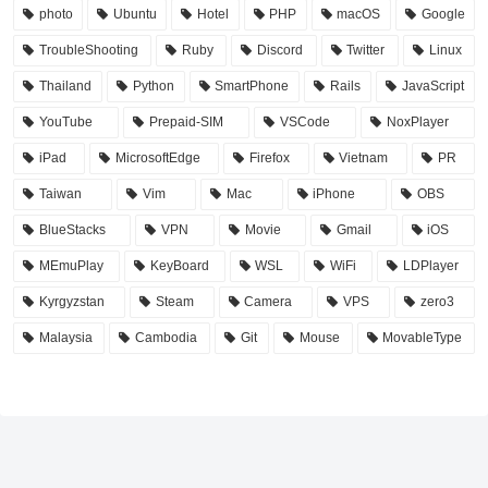
photo
Ubuntu
Hotel
PHP
macOS
Google
TroubleShooting
Ruby
Discord
Twitter
Linux
Thailand
Python
SmartPhone
Rails
JavaScript
YouTube
Prepaid-SIM
VSCode
NoxPlayer
iPad
MicrosoftEdge
Firefox
Vietnam
PR
Taiwan
Vim
Mac
iPhone
OBS
BlueStacks
VPN
Movie
Gmail
iOS
MEmuPlay
KeyBoard
WSL
WiFi
LDPlayer
Kyrgyzstan
Steam
Camera
VPS
zero3
Malaysia
Cambodia
Git
Mouse
MovableType