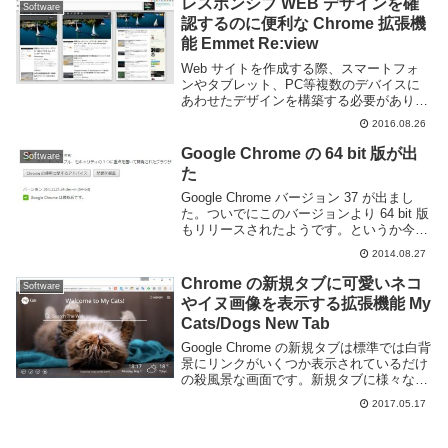
レスポンシブ WEB デザインを確
Software
認するのに便利な Chrome 拡張機
能 Emmet Re:view
Web サイトを作成する際、スマートフォ
ンやタブレット、PC等複数のデバイスに
あわせたデザインを構築する必要がありま
す。しかしそれらのデバイスを全て操作す
2016.08.26
るのは結構面倒くさいものです。Chrome
の拡張機能にある Emmet Re:vie...
Google Chrome の 64 bit 版が出
Software
た
Google Chrome バージョン 37 が出まし
た。ついでにこのバージョンより 64 bit 版
もリリースされたようです。というか今ま
で 32 bit だったのか、全然気にしてなかっ
2014.08.27
た。性能と安定性が上がっているようです
ね。デメリット...
Chrome の新規タブに可愛いネコ
Software
やイヌ画像を表示する拡張機能 My
Cats/Dogs New Tab
Google Chrome の新規タブは標準では白背
景にリンクがいくつか表示されているだけ
の殺風景な画面です。新規タブに様々な機
能を追加する拡張機能はありますが、特に
2017.05.17
機能にこだわりが無いという方も多いでし
ょう。機能にこだわりは無いけど標準の...