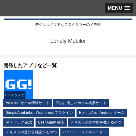
MENU
デジタルノマドなプログラマーのメモ帳
Lonely Mobiler
開発したアプリなど一覧
GG!アンテナ
Amazon セール情報サイト
子供に優しいホテル検索サイト
SimpleAppLinks - Wordpress プラグイン
Rolling Arc - Android ゲーム
IP アドレス確認
User Agent 確認
テキストの文字数を数えるやつ
テキストの差分を確認するやつ
パスワードジェネレーター