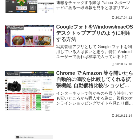
速報をチェックする際は Yahoo スポーツ
ナビにある一球速報を見るとほぼリアルタ
イムで更新される為、テレビが無い環境で
も何が起こっているのかがわかりやすいで
2017.04.12
す。しかしこの一球速報、パソコンからは
GoogleフォトをWindows/macOS
普通に...
WebService
デスクトップアプリのように利用
する方法
写真管理アプリとして Google フォトを利
用している人は多いと思う。特に Android
ユーザーであれば標準で入っている上に撮
った写真を自動的にクラウドへバックアッ
2019.07.10
プできるため、利用者は多いだろう。この
Google フォト、スマホア...
Chrome で Amazon 等を開いたら
Software
自動的に値段を比較してくれる拡
張機能, 自動価格比較/ショッピン
グ検索
インターネットで何かものを買う時少しで
も安いところから購入する為に、複数のオ
ンラインショッピングサイトを見たり価
格.comのような比較サイトで値段を見比べ
てから購入する事があると思う。しかし複
2016.11.14
数の Web ページを開いたり、値段を比較
する為...