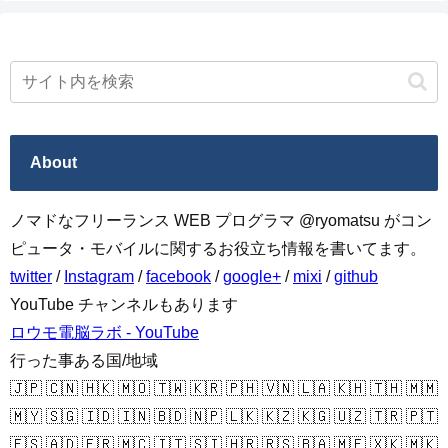
About
ノマドなフリーランス WEB プログラマ @ryomatsu がコン
ピュータ・モバイルに関するお役立ち情報を書いてます。
twitter
/
Instagram
/
facebook
/
google+
/
mixi
/
github
YouTube チャンネルもあります
ロウモ電脳ラボ - YouTube
行った事ある国/地域
🇯🇵 🇨🇳 🇭🇰 🇲🇴 🇹🇼 🇰🇷 🇵🇭 🇻🇳 🇱🇦 🇰🇭 🇹🇭 🇲🇲
🇲🇾 🇸🇬 🇮🇩 🇮🇳 🇧🇩 🇳🇵 🇱🇰 🇰🇿 🇰🇬 🇺🇿 🇹🇷 🇵🇹
🇪🇸 🇦🇩 🇫🇷 🇲🇨 🇮🇹 🇸🇮 🇭🇷 🇷🇸 🇧🇦 🇲🇪 🇽🇰 🇲🇰