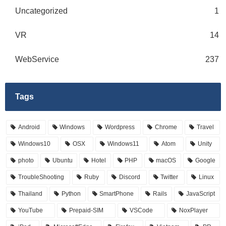
Uncategorized
1
VR
14
WebService
237
Tags
Android
Windows
Wordpress
Chrome
Travel
Windows10
OSX
Windows11
Atom
Unity
photo
Ubuntu
Hotel
PHP
macOS
Google
TroubleShooting
Ruby
Discord
Twitter
Linux
Thailand
Python
SmartPhone
Rails
JavaScript
YouTube
Prepaid-SIM
VSCode
NoxPlayer