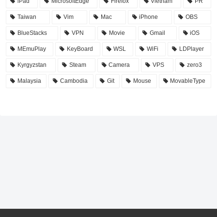
iPad
MicrosoftEdge
Firefox
Vietnam
PR
Taiwan
Vim
Mac
iPhone
OBS
BlueStacks
VPN
Movie
Gmail
iOS
MEmuPlay
KeyBoard
WSL
WiFi
LDPlayer
Kyrgyzstan
Steam
Camera
VPS
zero3
Malaysia
Cambodia
Git
Mouse
MovableType