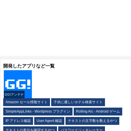
開発したアプリなど一覧
GG!アンテナ
Amazon セール情報サイト
子供に優しいホテル検索サイト
SimpleAppLinks - Wordpress プラグイン
Rolling Arc - Android ゲーム
IP アドレス確認
User Agent 確認
テキストの文字数を数えるやつ
テキストの差分を確認するやつ
パスワードジェネレーター