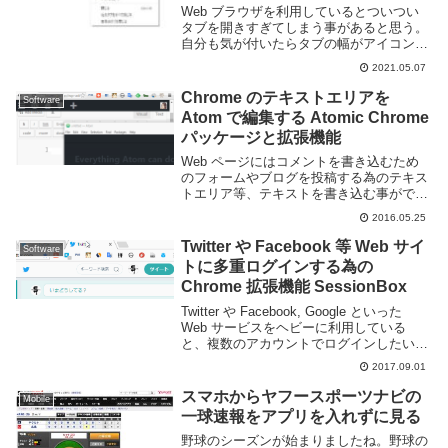
Web ブラウザを利用しているとついつい
タブを開きすぎてしまう事があると思う。
自分も気が付いたらタブの幅がアイコン一
つ分ぐらいになってしまうことが良くあ
2021.05.07
る。以前であればこのような問題に対処す
るにはタブを整理するための拡張機能を利
Chrome のテキストエリアを
Software
用する事が一...
Atom で編集する Atomic Chrome
パッケージと拡張機能
Web ページにはコメントを書き込むため
のフォームやブログを投稿する為のテキス
トエリア等、テキストを書き込む事ができ
る場所は多いです。しかし、ブラウザ標準
2016.05.25
のテキストエリア等は機能が貧弱で長文を
書くのには向いていません。自分もこのブ
Twitter や Facebook 等 Web サイ
Software
ログの記事...
トに多重ログインする為の
Chrome 拡張機能 SessionBox
Twitter や Facebook, Google といった
Web サービスをヘビーに利用している
と、複数のアカウントでログインしたい場
面が出て来る事がある。通常こういった
2017.09.01
Web サイトは同時に複数のアカウントを
利用する事を想定してい...
スマホからヤフースポーツナビの
Mobile
一球速報をアプリを入れずに見る
野球のシーズンが始まりましたね。野球の