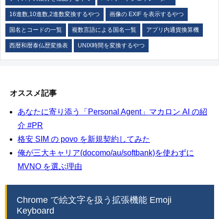
16進数,10進数,2進数変換するやつ
画像の EXIF を表示するやつ
国名とコードの一覧
複数言語による国名一覧
アプリ内通貨換算機
西暦和暦泰仏歴変換表
UNIX時間を変換するやつ
オススメ記事
あなたに寄り添う「Personal Agent」マカロン AI の紹
介 #PR
格安 SIM の povo を新規契約してみた
俺が三大キャリア(docomo/au/softbank)を使わずに
MVNO を選ぶ理由
Chrome で絵文字を扱う拡張機能 Emoji
Keyboard